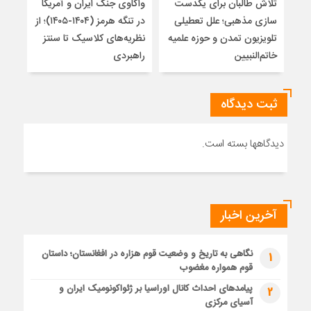
تلاش طالبان برای یکدست
واکاوی جنگ ایران و آمریکا
تغیی
سازی مذهبی؛ علل تعطیلی
در تنگه هرمز (۱۴۰۴-۱۴۰۵)؛ از
از ت
تلویزیون تمدن و حوزه علمیه
نظریه‌های کلاسیک تا سنتز
زیر
خاتم‌النبیین
راهبردی
ثبت دیدگاه
دیدگاهها بسته است.
آخرین اخبار
نگاهی به تاریخ و وضعیت قوم هزاره در افغانستان؛ داستان
1
قوم همواره مغضوب
پیامدهای احداث کانال اوراسیا بر ژئواکونومیک ایران و
2
آسیای مرکزی