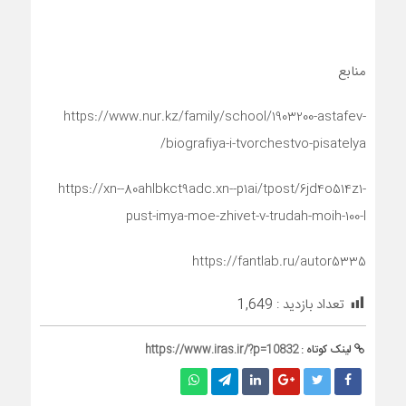
منابع
https://www.nur.kz/family/school/1903200-astafev-
biografiya-i-tvorchestvo-pisatelya/
https://xn--80ahlbkct9adc.xn--p1ai/tpost/6jd4o514z1-
pust-imya-moe-zhivet-v-trudah-moih-100-l
https://fantlab.ru/autor5335
تعداد بازدید :
1,649
لینک کوتاه :
https://www.iras.ir/?p=10832