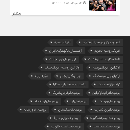
۰۶ مرداد ۱۴۰۵ - ۱۲:۴۲
بیشتر
آسیای مرکزی،روسیه،اوکراین
آفریقا،روسیه
آمریکا،روسیه،تحریم
ارمنستان،باکو،ترکیه،ایران
افغانستان،طالبان،قدرت
اوراسیا،ایران،تجارت
اوکراین،آمریکا،روسیه
اوکراین،روسیه،آمریکا،جنگ
اوکراین،روسیه،جنگ
ایران،آذربایجان
ترکیه،زلزله
ترکیه،زلزله،امنیت
رشت،روسیه،ایران،آستارا
روسیه،اعراب،اوکراین
روسیه،اوکراین،آمریکا
روسیه،ایبورسک
روسیه،ایران
روسیه،ایران،اتحاد
روسیه،ایران،تجارت
روسیه،تاجیکستان
روسیه،خاورمیانه
روسیه،خاورمیانه،آفریقا
روسیه،دریای سرخ
روسیه،سند،سیاست
روسیه،سیاست خارجی