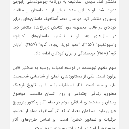
منتشر شد. سپس آستافیف به روزنامه چوسوفسکی رابوچی
دعوت شد. او در این مدت بیش از ۲۰ داستان و مقالات
بسیاری منتشر کرد. دو سال بعد، آستافیف داستان‌هایی برای
کودکان در قالب مجموعه دوم کتابش «چراغ‌ها» منتشر کرد.
در سال‌های بعد او با نوشتن داستان‌های “دریاچه
واسیوتکینو” (۱۹۵۶)، “عمو کوزیا، روباه، گربه” (۱۹۵۷)، “باران
گرم” (۱۹۵۸) نویسندگی را برای کودکان ادامه داد.
سهم عظیم نویسنده در توسعه ادبیات روسیه به سختی قابل
برآورد است. یکی از دستاوردهای اصلی او شناسایی شخصیت
ملی روسیه است. آثار آستافیف را می‌توان تاریخ فرهنگ
معنوی، زندگی اجتماعی و روح انسان دانست. موضوع
وجدان و سنت‌های اخلاقی مردم در تمام آثار ویکتور پتروویچ
جریان دارد. منتقدان معتقدند که نثر آستافیف مملو از “خشم،
جزئیات و تصاویر خشن” است. بر اساس طرح‌های آثار
نویسنده، فیلم‌های بلند زیادی ساخته شده است.