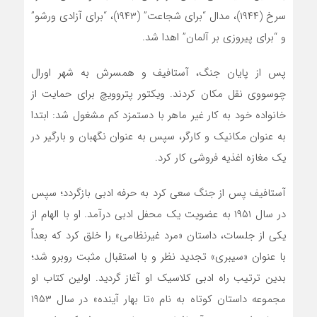
سرخ (۱۹۴۴)، مدال “برای شجاعت” (۱۹۴۳)، “برای آزادی ورشو”
و “برای پیروزی بر آلمان” اهدا شد.
پس از پایان جنگ، آستافیف و همسرش به شهر اورال
چوسووی نقل مکان کردند. ویکتور پتروویچ برای حمایت از
خانواده خود به کار غیر ماهر با دستمزد کم مشغول شد: ابتدا
به عنوان مکانیک و کارگر، سپس به عنوان نگهبان و بارگیر در
یک مغازه اغذیه فروشی کار کرد.
آستافیف پس از جنگ سعی کرد به حرفه ادبی بازگردد؛ سپس
در سال ۱۹۵۱ به عضویت یک محفل ادبی درآمد. او با الهام از
یکی از جلسات، داستان «مرد غیرنظامی» را خلق کرد که بعداً
با عنوان «سیبری» تجدید نظر و با استقبال مثبت روبرو شد؛
بدین ترتیب راه ادبی کلاسیک او آغاز گردید. اولین کتاب او
مجموعه داستان کوتاه به نام «تا بهار آینده» در سال ۱۹۵۳