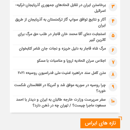
برخاستن ایران در تقابل اتحادهای جمهوری آذربایجان-ترکیه-
3
اسرائیل
آثار و نتایج توافق سواپ گاز ترکمنستان به آذربایجان از طریق
4
ایران
استجابت دعای آقا محمد خان قاجار در طلب حق مرگ برای
5
کاترین کبیر
مرگ شاه قاجار به دلیل خربزه و نجات جان شاعر کتابخوان
6
اجلاس سران اتحادیه اروپا و مناسبات با مسکو
7
متن کامل سند «راهبرد امنیت ملی فدراسیون روسیه» ۲۰۲۱
8
چرا روسیه در سوریه موفق شد و آمریکا در افغانستان شکست
9
خورد؟
سفر سرپرست وزارت خارجه طالبان به ایران و دیدار با احمد
10
مسعود؛ ماجرا چیست؟ / تهران چه در ذهن دارد؟
تازه های ایراس