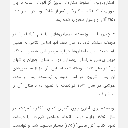
“استارودوب”، “سقوط ستاره”، “پاییز گل‌آلود”، “اسب با یال
صورتی”، “کارآگاه غمگین” و “سرباز شاد” بود. در اواخر دهه
۱۹۵۰ آثار او بسیار محبوب شده بود.
همچنین این نویسنده مینیاتورهایی با نام “زاتیامی” در
مجلات منتشر کرد. ده سال بعد، آنها اساس کتابی به همین
نام شدند. این داستان‌ها درباره موضوعاتی همچون جنگ،
میهن پرستی و زندگی روستایی بود. داستان “چوپان و شبان
زن” در سال ۱۹۶۷ نوشته شد، اما این اثر نیز از سانسورهای
آن زمان شوروی در امان نبود و نویسنده پس از مدت
طولانی در سال ۱۹۸۹ توانست با تغییر در داستان آن را
منتشر کند.
نویسنده برای آثاری چون “آخرین کمان”، “گذر”، “سرقت” در
سال ۱۹۷۵ جایزه دولتی اتحاد جماهیر شوروی را دریافت
نمود. کتاب “تزار ماهی” (۱۹۷۶) بسیار محبوب شد، و توانست