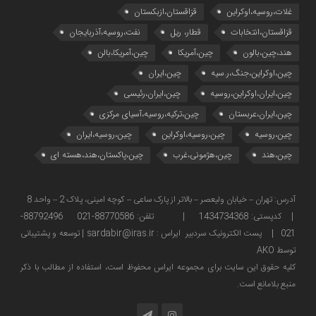
غلات،روسیه،اوکراین
قزاقستان،ازبکستان
قزاقستان،انتخابات
قطار، ریل
نفت،روسیه،آذربایجان
هند،چین،بالون
چین،آمریکا
چین،آمریکا،بالن
چین،اوکراین،جنگ،ر.سیه
چین،ایران
چین،ایران،اوکراین،روسیه
چین،ایران،رئیسی
چین،ایران،عربستان
چین،ترکیه،روسیه،آسیای مرکزی
چین،روسیه
چین،روسیه،اوکراین
چین،روسیه،ایران
چین،هند
چین،هژمونی،غرب
چین،پاکستان،هند،هسته ای
آدرس: تهران – خیابان ولیعصر – بالاتر از پارک ساعی – کوچه امینی، پلاک 2 – واحد 8
| کدپستی: 1434734368 | تلفن: 88770586-021 88792496-
021 | پست الکترونیک سردبیر ایراس : sardabir@iras.ir |
توسعه و پشتیبانی
توسط AKO
كليه حقوق این سایت برای مجموعه ایراس محفوظ است، استفاده از مطالب با ذكر
منبع بلامانع است.