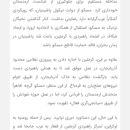
مداخله مستقیم برای جلوگیری از شکست ارمنستان
خودداری کرد. مسکو از دولت نیکول پاشینیان، که رویکردی
آشکاراً غرب‌گرایانه دارد رضایتی نداشت. کنار گذاشتن نخبگان
نزدیک به مسکو، استقبال از همکاری با اتحادیه اروپا، و ایجاد
شکاف در اعتماد راهبردی با کرملین، باعث شد پاشینیان در
زمان بحران، فاقد حمایت قاطع مسکو باشد.
علاوه بر این، کرملین با اجازه دادن به پیروزی نظامی محدود
آذربایجان، در عمل موفق شد تا به هدفی راهبردی دست
یابد: بازگشت نظامی به خاک آذربایجان، از طریق اعزام
نیروهای صلح‌بان به قره‌باغ. از این منظر، مسکو گرچه ظاهراً
متحدش ارمنستان را قربانی کرد، اما در عمل حوزه نفوذش را
از طریق «میانجی‌گری فعال» تقویت نمود.
با این حال، این دستاورد دیری نپایید. پس از حمله روسیه به
اوکراین، تمرکز راهبردی کرملین از قفقاز به غرب جابجا شد و