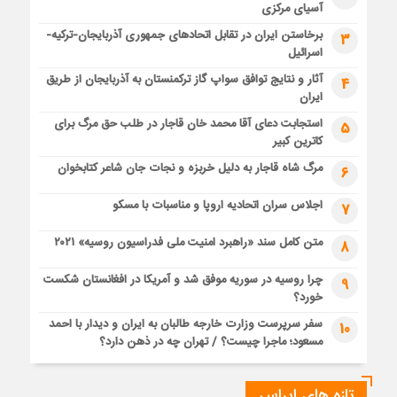
آسیای مرکزی
برخاستن ایران در تقابل اتحادهای جمهوری آذربایجان-ترکیه-
3
اسرائیل
آثار و نتایج توافق سواپ گاز ترکمنستان به آذربایجان از طریق
4
ایران
استجابت دعای آقا محمد خان قاجار در طلب حق مرگ برای
5
کاترین کبیر
مرگ شاه قاجار به دلیل خربزه و نجات جان شاعر کتابخوان
6
اجلاس سران اتحادیه اروپا و مناسبات با مسکو
7
متن کامل سند «راهبرد امنیت ملی فدراسیون روسیه» ۲۰۲۱
8
چرا روسیه در سوریه موفق شد و آمریکا در افغانستان شکست
9
خورد؟
سفر سرپرست وزارت خارجه طالبان به ایران و دیدار با احمد
10
مسعود؛ ماجرا چیست؟ / تهران چه در ذهن دارد؟
تازه های ایراس