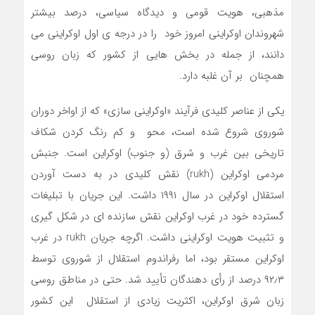
مذهبی، هویت قومی و دیدگاه سیاسی، درصد بیشتر
شهروندان اوکراینی امروز خود را در درجه ی اول اوکراینی می
دانند، از جمله در بخش هایی از کشور که زبان روسی
همچنان بر آن غلبه دارد.
یکی از عناصر کلیدی فرآیند «اوکراینی سازی» که از اواخر دوران
شوروی شروع شده است، محو و کم رنگ کردن شکاف
تاریخی بین غرب و شرق (و جنوب) اوکراین است. جنبش
مردمی اوکراین (rukh) نقش کلیدی در به دست آوردن
استقلال اوکراین در سال ۱۹۹۱ داشت. این جریان با تبلیغات
گسترده خود در غرب اوکراین نقش سازنده ای در شکل گیری
و تثبیت هویت اوکراینی داشت. اگرچه جریان rukh در غرب
اوکراین مستقر بود، اما رفراندوم استقلال از شوروى توسط
۹۲٫۳ درصد از رأی دهندگان تأیید شد. حتی در مناطق روسی
زبان شرق اوکراین، اکثریت زیادی از استقلال این کشور