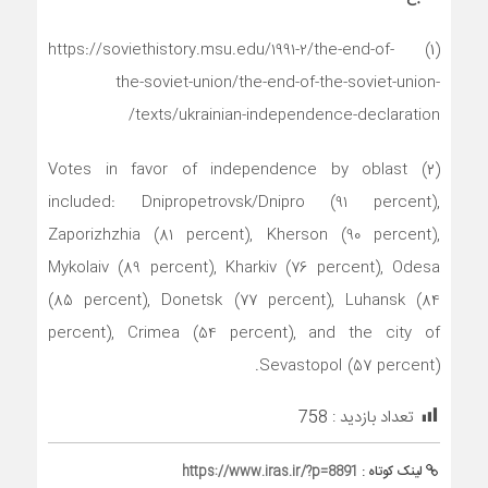
(۱) https://soviethistory.msu.edu/1991-2/the-end-of-
the-soviet-union/the-end-of-the-soviet-union-
texts/ukrainian-independence-declaration/
(۲) Votes in favor of independence by oblast
included: Dnipropetrovsk/Dnipro (91 percent),
Zaporizhzhia (81 percent), Kherson (90 percent),
Mykolaiv (89 percent), Kharkiv (76 percent), Odesa
(85 percent), Donetsk (77 percent), Luhansk (84
percent), Crimea (54 percent), and the city of
Sevastopol (57 percent).
تعداد بازدید :
758
لینک کوتاه :
https://www.iras.ir/?p=8891