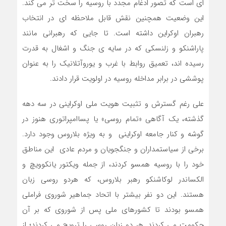
ای است که تصور ادغام مجدد با روسیه را سخت تر می کند.
این وضعیت همچنین نقش قابل ملاحظه ای در انتخاب
رهبران اوکراین داشته است. تا جایی که رهبرانی مانند
پاراشنکو و زلنسکی که در سایه ی جنگ و اشغال به قدرت
رسیده اند، تعمیق روابط با غرب و یوروآتلانیک را به عنوان
پوششی در برابر مداخله روسیه در اولویت قرار دادند.
علی رغم گسترش و تثبیت هویت ملی اوکراینی در سه دهه
گذشته، یک آگاهی «تمام روسی» یا پساامپراتوری هنوز در
گوشه و کنار جامعه اوکراینی و به ویژه بلاروس وجود دارد.
برخی از سیاستمداران و جنگجویان و مردم عادی این مناطق
خود را با روسیه همسو کردند، از جمله ویکتور یانکوویچ و
الکساندر لوکاشنکو رهبر بلاروس، که هردو روسی زبان
هستند. این دو نفر بیشتر با اتحاد جماهیر شوروی فراملی
همسو بودند تا کشورهای ملی پس از شوروی که بر آن
حکومت می کردند. هر دو زبان روسی را ترویج می کردند؛ از