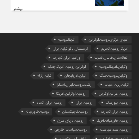
بیشتر
آسیای مرکزی،روسیه،اوکراین
آفریقا،روسیه
آمریکا،روسیه،تحریم
ارمنستان،باکو،ترکیه،ایران
افغانستان،طالبان،قدرت
اوراسیا،ایران،تجارت
اوکراین،آمریکا،روسیه
اوکراین،روسیه،آمریکا،جنگ
اوکراین،روسیه،جنگ
ایران،آذربایجان
ترکیه،زلزله
ترکیه،زلزله،امنیت
رشت،روسیه،ایران،آستارا
روسیه،اعراب،اوکراین
روسیه،اوکراین،آمریکا
روسیه،ایبورسک
روسیه،ایران
روسیه،ایران،اتحاد
روسیه،ایران،تجارت
روسیه،تاجیکستان
روسیه،خاورمیانه
روسیه،خاورمیانه،آفریقا
روسیه،دریای سرخ
روسیه،سند،سیاست
روسیه،سیاست خارجی
غلات،روسیه،اوکراین
قزاقستان،ازبکستان