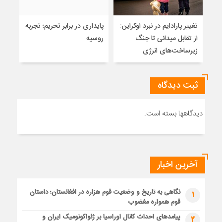
تغییر پارادایم در نبرد اوکراین:
پایداری در برابر تحریم؛ تجربه
معما
از تقابل میدانی تا جنگ
روسیه
چرا 
زیرساخت‌های انرژی
نمی
ثبت دیدگاه
دیدگاهها بسته است.
آخرین اخبار
نگاهی به تاریخ و وضعیت قوم هزاره در افغانستان؛ داستان
1
قوم همواره مغضوب
پیامدهای احداث کانال اوراسیا بر ژئواکونومیک ایران و
2