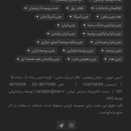
قزاقستان،انتخابات
قطار، ریل
نفت،روسیه،آذربایجان
هند،چین،بالون
چین،آمریکا
چین،آمریکا،بالن
چین،اوکراین،جنگ،ر.سیه
چین،ایران
چین،ایران،اوکراین،روسیه
چین،ایران،رئیسی
چین،ایران،عربستان
چین،ترکیه،روسیه،آسیای مرکزی
چین،روسیه
چین،روسیه،اوکراین
چین،روسیه،ایران
چین،هند
چین،هژمونی،غرب
چین،پاکستان،هند،هسته ای
آدرس: تهران – خیابان ولیعصر – بالاتر از پارک ساعی – کوچه امینی، پلاک 2 – واحد 8
| کدپستی: 1434734368 | تلفن: 88770586-021 88792496-
021 | پست الکترونیک سردبیر ایراس : sardabir@iras.ir |
توسعه و پشتیبانی
توسط AKO
كليه حقوق این سایت برای مجموعه ایراس محفوظ است، استفاده از مطالب با ذكر
منبع بلامانع است.