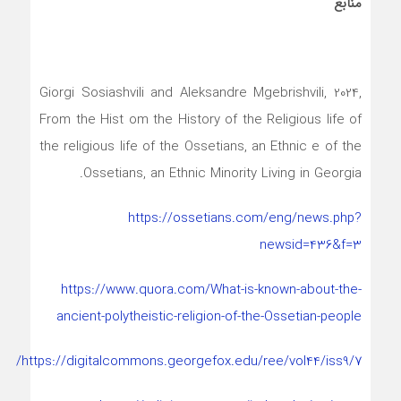
منابع
Giorgi Sosiashvili and Aleksandre Mgebrishvili, 2024,
From the Hist om the History of the Religious life of
the religious life of the Ossetians, an Ethnic e of the
Ossetians, an Ethnic Minority Living in Georgia.
https://ossetians.com/eng/news.php?
newsid=436&f=3
https://www.quora.com/What-is-known-about-the-
ancient-polytheistic-religion-of-the-Ossetian-people
https://digitalcommons.georgefox.edu/ree/vol44/iss9/7/