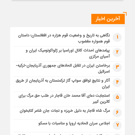
آخرین اخبار
نگاهی به تاریخ و وضعیت قوم هزاره در افغانستان؛ داستان
1
قوم همواره مغضوب
پیامدهای احداث کانال اوراسیا بر ژئواکونومیک ایران و
2
آسیای مرکزی
برخاستن ایران در تقابل اتحادهای جمهوری آذربایجان-ترکیه-
3
اسرائیل
آثار و نتایج توافق سواپ گاز ترکمنستان به آذربایجان از طریق
4
ایران
استجابت دعای آقا محمد خان قاجار در طلب حق مرگ برای
5
کاترین کبیر
مرگ شاه قاجار به دلیل خربزه و نجات جان شاعر کتابخوان
6
اجلاس سران اتحادیه اروپا و مناسبات با مسکو
7