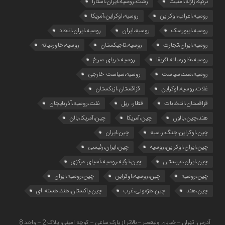
ترکیه،زلزله،امنیت
رشت،روسیه،ایران،آستارا
روسیه،اعراب،اوکراین
روسیه،اوکراین،آمریکا
روسیه،ایبورسک
روسیه،ایران
روسیه،ایران،اتحاد
روسیه،ایران،تجارت
روسیه،تاجیکستان
روسیه،خاورمیانه
روسیه،خاورمیانه،آفریقا
روسیه،دریای سرخ
روسیه،سند،سیاست
روسیه،سیاست خارجی
غلات،روسیه،اوکراین
قزاقستان،ازبکستان
قزاقستان،انتخابات
قطار، ریل
نفت،روسیه،آذربایجان
هند،چین،بالون
چین،آمریکا
چین،آمریکا،بالن
چین،اوکراین،جنگ،ر.سیه
چین،ایران
چین،ایران،اوکراین،روسیه
چین،ایران،رئیسی
چین،ایران،عربستان
چین،ترکیه،روسیه،آسیای مرکزی
چین،روسیه
چین،روسیه،اوکراین
چین،روسیه،ایران
چین،هند
چین،هژمونی،غرب
چین،پاکستان،هند،هسته ای
آدرس: تهران – خیابان ولیعصر – بالاتر از پارک ساعی – کوچه امینی، پلاک 2 – واحد 8