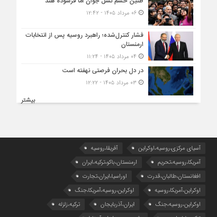
طنین خشم نسل جوان امّا فرسوده هند
۰۶ مرداد ۱۴۰۵ - ۱۲:۴۲
فشار کنترل‌شده؛ راهبرد روسیه پس از انتخابات
ارمنستان
۰۴ مرداد ۱۴۰۵ - ۱۱:۲۴
در دل بحران فرصتی نهفته است
۰۳ مرداد ۱۴۰۵ - ۱۲:۲۲
بیشتر
آسیای مرکزی،روسیه،اوکراین
آفریقا،روسیه
آمریکا،روسیه،تحریم
ارمنستان،باکو،ترکیه،ایران
افغانستان،طالبان،قدرت
اوراسیا،ایران،تجارت
اوکراین،آمریکا،روسیه
اوکراین،روسیه،آمریکا،جنگ
اوکراین،روسیه،جنگ
ایران،آذربایجان
ترکیه،زلزله