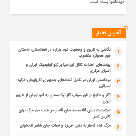
دیدگاهها بسته است.
آخرین اخبار
نگاهی به تاریخ و وضعیت قوم هزاره در افغانستان؛ داستان
1
قوم همواره مغضوب
پیامدهای احداث کانال اوراسیا بر ژئواکونومیک ایران و
2
آسیای مرکزی
برخاستن ایران در تقابل اتحادهای جمهوری آذربایجان-ترکیه-
3
اسرائیل
آثار و نتایج توافق سواپ گاز ترکمنستان به آذربایجان از طریق
4
ایران
استجابت دعای آقا محمد خان قاجار در طلب حق مرگ برای
5
کاترین کبیر
مرگ شاه قاجار به دلیل خربزه و نجات جان شاعر کتابخوان
6