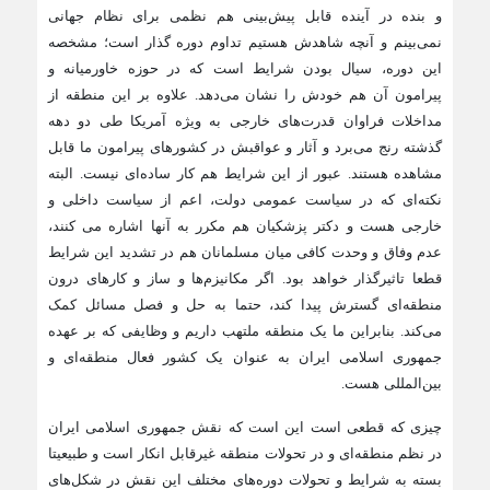
و بنده در آینده قابل پیش‌بینی هم نظمی برای نظام جهانی
نمی‌بینم و آنچه شاهدش هستیم تداوم دوره گذار است؛ مشخصه‌
این دوره، سیال بودن شرایط است که در حوزه خاورمیانه و
پیرامون آن هم خودش را نشان می‌دهد. علاوه بر این منطقه از
مداخلات فراوان قدرت‌های خارجی به ویژه آمریکا طی دو دهه
گذشته رنج می‌برد و آثار و عواقبش در کشورهای پیرامون ما قابل
مشاهده هستند. عبور از این شرایط هم کار ساده‌ای نیست. البته
نکته‌ای که در سیاست عمومی دولت، اعم از سیاست داخلی و
خارجی هست و دکتر پزشکیان هم مکرر به آنها اشاره می کنند،
عدم وفاق و وحدت کافی میان مسلمانان هم در تشدید این شرایط
قطعا تاثیرگذار خواهد بود. اگر مکانیزم‌ها و ساز و کارهای درون
منطقه‌ای گسترش پیدا کند، حتما به حل و فصل مسائل کمک
می‌کند. بنابراین ما یک منطقه ملتهب داریم و وظایفی که بر عهده
جمهوری اسلامی ایران به عنوان یک کشور فعال منطقه‌ای و
بین‌المللی هست.
چیزی که قطعی است این است که نقش جمهوری اسلامی ایران
در نظم منطقه‌ای و در تحولات منطقه غیرقابل انکار است و طبیعیتا
بسته به شرایط و تحولات دوره‌های مختلف این نقش در شکل‌های