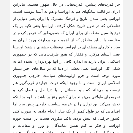
جز قدرت‌های پیشین، قدرت‌هایی در حال ظهور هستند. بنابراین
ایران در قالب شانگهای هم به اوراسیا و هم به آسیا پیوسته است.
اوراسیا یعنی تمدن، تاریخ و فرهنگ مشترک با ایران یعنی دنیایی از
تعاملاتی که در طول تاریخ شکل گرفته، اوراسیا یعنی تکیه بر یک
نوع پتانسیل منطقه‌ای برای ایران که همون‌طور که عرض کردم در
مقایسه با سایر مناطق که از اهمیت برخوردارند، ورود ایران به
ساز و کارهای منطقه‌ای در اوراسیا توفیقات بیشتری داشته؛ اورسیا
یعنی آسیای مرکزی و قفقاز که هنوز ظرفیت‌هایی که در جمهوری
اسلامی ایران دارند به اندازه کافی از آنها بهره‌برداری نشده اما به
شکل کلی اوراسیا یعنی بخشی از دنیا که در سال‌های اخیر بسیار
مورد توجه است و جزو اولویت‌های سیاست خارجی جمهوری
اسلامی ایران است و با وجود اینکه دولت چهاردم غرب‌گریز هم
نیست و می‌داند که باید مسائل را با دنیا حل و فصل کرد و
تحریم‌های طولانی می‌تواند برای کشور رنج‌آور باشد و با وجود اینکه
تلاش می‌کند این توازن را در عرصه سیاست خارجی پیش ببرد اما
اقداماتی که در طول کمتر از یک سال انجام داده، به صورت کلی
کشور حرکتی که پیش برده، تاکید مکرری هست بر امنیت حوزه
اوراسیا و فکر می‌کنم همین نمایندگان و وزرا و مقامات و
پژوهشگرانی که در این همایش حضور داشتند، برجستگی حوزه