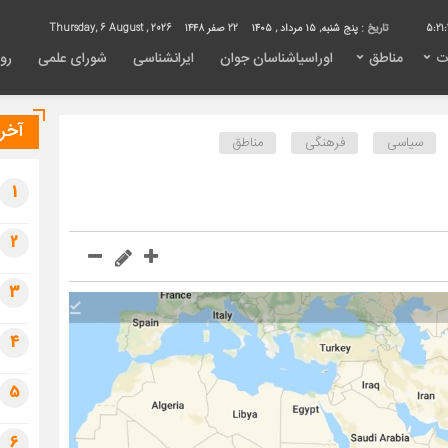
5:21:
تاریخ :
پنج شنبه, ۱۵ مرداد , ۱۴۰۵
22 صفر 1448
Thursday, 6 August , 2026
ت
مناطق
اوراسیاشناسان جوان
ایرانشناسی
شورای علمی
روی
آخری
سیاسی
فرهنگی
مناطق
1
2
3
4
5
6