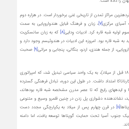
ان را داده است.
رده­ترین مراکز تمدن از تاریخی غنی برخوردار است. در هزاره دوم
پ آسیای مرکزی
[۷]
، زبان و فرهنگ قبایل هندواروپایی به سمت
اولیه شبه قاره کرد. ادبیات وِدایی
[۸]
که به زبان سانسکریت
ه شبه قاره بود. امروزه این ادبیات در هندوئیسم وجود دارد و
ایی، از جمله هندی، اردو، بنگالی، پنجابی و مراتی
[۹]
صحبت
(۳۲۱-۱۸۵ قبل از میلاد)، به یک واحد سیاسی تبدیل شد، که امپراتوری
رناتاکا امتداد داشت. در طول این دوره، تبادل فرهنگی گسترده
ا و ایده­های رایج که تا عصر مدرن مشخصه شبه قاره بوده­اند،
ید، نشان­دهنده دشواری پل زدن در چنین قلمرو وسیع و متنوعی
تاها
[۱۱]
در قرن چهارم پس از میلاد به یکپارچگی مجدد دست
یک جنوب آسیا تحت حمایت گوپتاها توسعه یافت، اما دامنه
ند.