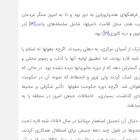
ز فرهنگ­های هندواروپایی به دور بود و تا به امروز سنگر مردمان
 هند، محل اقامت تامیل­ها، شامل سلسله‌های پاندیا
[۱۴]
(در
وور و دره کاوری
[۱۹]
) بود.
ترک از آسیای مرکزی، به دهلی رسیدند. اگرچه مغول­ها نه اسلام را
شبه قاره بودند، اما تطبیق اولیه آنها با آداب و رسوم محلی و
سترش دهد که از دوره مائوریان­ها دیده نشده بود. در حالی که
راتوری کمک کردند ولی غرور و انحطاط که نمونه آن در حکومت
مغولان شد. اگرچه دوره حکومت مغول­ها تأثیر شگرفی بر محیط
ای گذاشت، بسیاری، اختلافات جمعی امروز در منطقه را به
­دهند.
در قرن هجدهم و به دنبال آن تحمیل استعمار بریتانیا در سال ۱۸۵۸، شبه قاره تحت
و هندوها در طول چند دهه جنبش برای استقلال همکاری کردند،
برخی از مسلمانان خواهان ایجاد یک کشور جداگانه شدند. نتیجه آن، تجزیه هند و پاکستان در سال ۱۹۴۷ بود که در آن