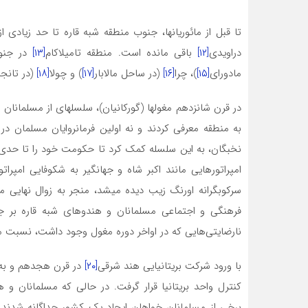
تا قبل از مائوریان­ها، جنوب منطقه شبه قاره تا حد زیادی ا
دراویدی
[۱۲]
باقی مانده است. منطقه تامیلاکام
[۱۳]
در جنوب
مادورای
[۱۵]
)، چرا
[۱۶]
(در ساحل مالابار
[۱۷]
) و چولا
[۱۸]
(در تانجا
در قرن شانزدهم مغول­ها (گورکانیان)، سلسله­ای از مسلمانان 
به منطقه معرفی کردند و نه اولین فرمانروایان مسلمان در 
نخبگان، به این سلسله کمک کرد تا حکومت خود را تا حدی گ
امپراتورهایی مانند اکبر شاه و جهانگیر به شکوفایی امپ
سرکوبگرانه اورنگ زیب دیده می­شد، منجر به زوال نهایی 
فرهنگی و اجتماعی مسلمانان و هندوهای شبه قاره بر ج
نارضایتی‌هایی که در اواخر دوره مغول وجود داشت، نسبت می
با ورود شرکت بریتانیایی هند شرقی
[۲۰]
کنترل واحد بریتانیا قرار گرفت. در حالی که مسلمانان 