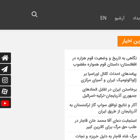
داد
آرشیو
EN
ن اخبار
نگاهی به تاریخ و وضعیت قوم هزاره در
افغانستان؛ داستان قوم همواره مغضوب
پیامدهای احداث کانال اوراسیا بر
ژئواکونومیک ایران و آسیای مرکزی
برخاستن ایران در تقابل اتحادهای
جمهوری آذربایجان-ترکیه-اسرائیل
آثار و نتایج توافق سواپ گاز ترکمنستان به
آذربایجان از طریق ایران
استجابت دعای آقا محمد خان قاجار در
طلب حق مرگ برای کاترین کبیر
مرگ شاه قاجار به دلیل خربزه و نجات