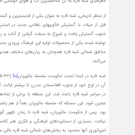
جغرافیای شبه قاره به آن شاخص­ترین آب و هوای موسمی جه
از منظر تاریخی، شبه قاره به عنوان یکی از قدیمی­ترین و گست
قبل از میلاد، با گسترش فن­آوری­های نظامی جدید در است
جنوب گسترش یافت و شروع به سبقت گرفتن از آداب و رسوم 
نوشته شده، یکی از محصولات اولیه این فرهنگ ورودی جدید ب
مناطق شمالی شبه قاره همچنان به زبان‌های مختلف هندواروپ
می‌کنند.
شبه قاره در ابتدا تحت حکومت سلسله مائوریان
[۱۰]
آن در اوج خود از جنوب افغانستان مدرن تا بیشتر ایالت کا
در سراسر شبه قاره باعث شد، این منطقه با برخی از نماده
عجین شود. این مسئله که سلسله مائوریان بعداً از هم پاش
بود. پس از حکومت مائوریان، شبه قاره تا زمان ظهور گوپ
نیافت. بسیاری از دستاوردهای فرهنگی و فکری هنر کلاس
امپراتوری آن­ها محدود به بخش‌های شمالی شبه قاره باقی ما