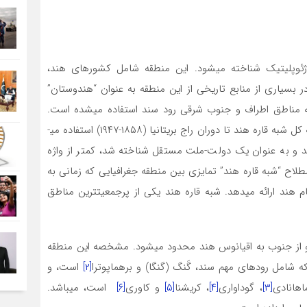
ژئوپلیتیک شناخته می­شود. این منطقه شامل کشورهای هند،
در بسیاری از منابع تاریخی از این منطقه به عنوان “هندوستان”
ه مناطق اطراف و جنوب شرقی رود سند استفاده می­شده است.
بسیاری از مورخان همچنان از واژه هندوستان برای اشاره به کل شبه قاره هند تا دوران راج بریتانیا (۱۸۵۸-۱۹۴۷) استفاده می­
شد و به عنوان یک دولت-ملت مستقل شناخته شد، کمتر از واژه
طلاح “شبه قاره هند” تمایزی بین منطقه جغرافیایی که زمانی به
هند ارائه می­دهد. شبه قاره هند یکی از پرجمعیت­ترین مناطق
ا و از جنوب به اقیانوس هند محدود می­شود. مشخصه این منطقه
 شامل رودهای مهم سند، گَنگ (گنگا) و برهماپوترا
[۲]
است، و
هانادی
[۳]
، گوداواری
[۴]
، کریشنا
[۵]
و کاوری
[۶]
است، می­باشد.