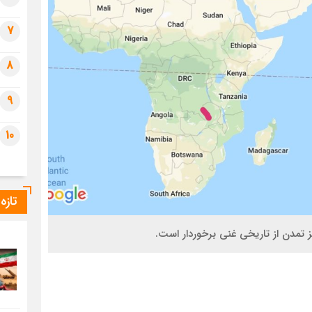
7
8
9
10
تازه
ز تمدن از تاریخی غنی برخوردار است.