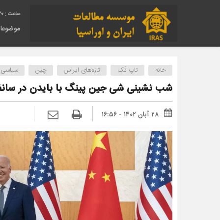
22
موضوعا
خانه
تاپ تَک
تازه‌های ایراس
چین
سیاسی
شب نشینی شی جین پینگ با بایدن در سانف
۲۸ آبان ۱۴۰۲ - ۱۶:۵۶