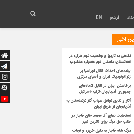
داد
آرشیو
EN
ن اخبار
نگاهی به تاریخ و وضعیت قوم هزاره در
افغانستان؛ داستان قوم همواره مغضوب
پیامدهای احداث کانال اوراسیا بر
ژئواکونومیک ایران و آسیای مرکزی
برخاستن ایران در تقابل اتحادهای
جمهوری آذربایجان-ترکیه-اسرائیل
آثار و نتایج توافق سواپ گاز ترکمنستان به
آذربایجان از طریق ایران
استجابت دعای آقا محمد خان قاجار در
طلب حق مرگ برای کاترین کبیر
مرگ شاه قاجار به دلیل خربزه و نجات