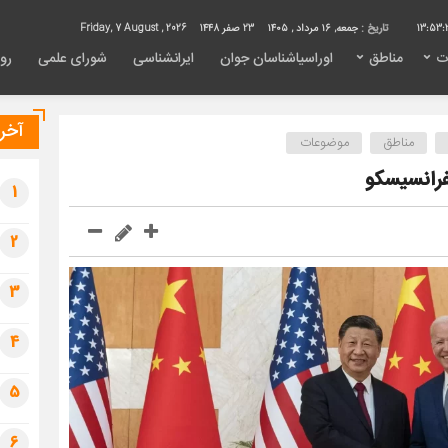
13:53:
تاریخ :
جمعه, ۱۶ مرداد , ۱۴۰۵
23 صفر 1448
Friday, 7 August , 2026
ت
مناطق
اوراسیاشناسان جوان
ایرانشناسی
شورای علمی
روی
آخری
مناطق
موضوعات
رانسیسکو
1
2
3
4
5
6