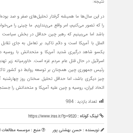
نتیجه:
در این سال‌ها ما همیشه گرفتار تحلیل‌های صفر و صد بوده‌
را که تصور‌ می‌کنیم، امر واقع‌ می‌پنداریم. ما چینی را‌ می‌
باشد اما‌ می‌بینیم که رهبر چین حداقل در بخش سیاست ا
الملل با آمریکا است و دائم تاکید بر تعامل به جای تقاب
یکسو شاهد درگیری شدید آمریکا و متحدانش با روسیه در 
اسرائیل در حال قتل عام مردم غزه است. خاورمیانه زیر ت
رئیس جمهوری چین همچنان بر توسعه روابط دو کشور تاکید
چیز دیگری باشد، اما حداقل تحلیل سخنان روز چهارشنبه گ
اتحاد ایران، روسیه و چین علیه آمریکا و متحدانش را جستج
تعداد بازدید :
984
لینک کوتاه :
https://www.iras.ir/?p=9520
نویسنده : حسن بهشتی پور
منبع : موسسه مطالعات ای