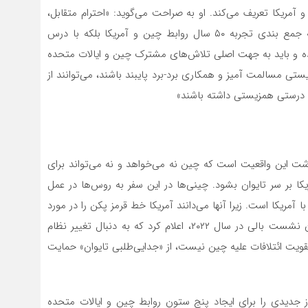
آمریکا تعریف‌ می‌کند. او به صراحت‌ می‌گوید: «احترام متقابل،
همزیستی مسالمت آمیز و همکاری برد-برد نه تنها بر پایه جمع بندی تجربه ۵۰ سال روابط چین و آمریکا بلکه با درس
ده و باید به جهت اصلی تلاش‌های مشترک چین و ایالات متحده
تی مسالمت آمیز و همکاری برد-برد پایبند باشند،‌ می‌توانند از
به درستی همزیستی داشته باشند»
شت این واقعیت است که چین نه‌ می‌خواهد و نه‌ می‌تواند برای
ا بر سر تایوان بشود. چینی‌ها در این سفر به روس‌ها در عمل
آمریکا است. زیرا آنها‌ می‌دانند آمریکا خط قرمز پکن را در مورد
تایوان به خوبی درک کرده است همچنانکه بایدن در جریان نشست بالی در سال ۲۰۲۲، اعلام کرد که به دنبال تغییر نظام
یت ائتلافات علیه چین نیست، از «جدایی‌طلبی تایوان» حمایت
جدیدی را برای ایجاد پنج ستون روابط چین و ایالات متحده