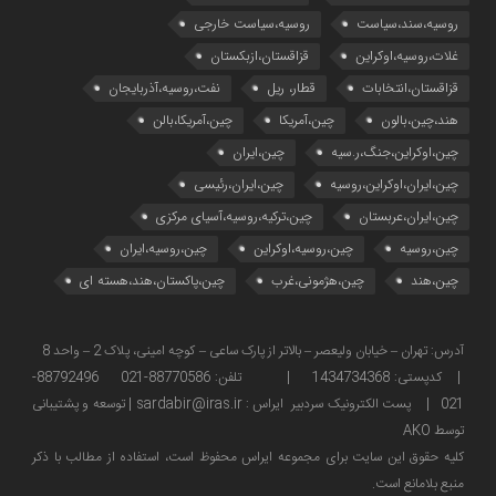
روسیه،سند،سیاست
روسیه،سیاست خارجی
غلات،روسیه،اوکراین
قزاقستان،ازبکستان
قزاقستان،انتخابات
قطار، ریل
نفت،روسیه،آذربایجان
هند،چین،بالون
چین،آمریکا
چین،آمریکا،بالن
چین،اوکراین،جنگ،ر.سیه
چین،ایران
چین،ایران،اوکراین،روسیه
چین،ایران،رئیسی
چین،ایران،عربستان
چین،ترکیه،روسیه،آسیای مرکزی
چین،روسیه
چین،روسیه،اوکراین
چین،روسیه،ایران
چین،هند
چین،هژمونی،غرب
چین،پاکستان،هند،هسته ای
آدرس: تهران – خیابان ولیعصر – بالاتر از پارک ساعی – کوچه امینی، پلاک 2 – واحد 8
| کدپستی: 1434734368 | تلفن: 88770586-021 88792496-
021 | پست الکترونیک سردبیر ایراس : sardabir@iras.ir |
توسعه و پشتیبانی
توسط AKO
كليه حقوق این سایت برای مجموعه ایراس محفوظ است، استفاده از مطالب با ذكر
منبع بلامانع است.