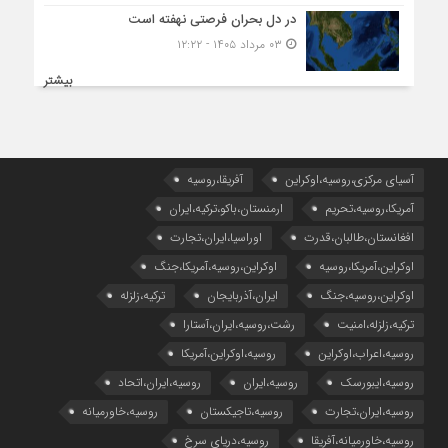
در دل بحران فرصتی نهفته است
۰۳ مرداد ۱۴۰۵ - ۱۲:۲۲
بیشتر
آسیای مرکزی،روسیه،اوکراین
آفریقا،روسیه
آمریکا،روسیه،تحریم
ارمنستان،باکو،ترکیه،ایران
افغانستان،طالبان،قدرت
اوراسیا،ایران،تجارت
اوکراین،آمریکا،روسیه
اوکراین،روسیه،آمریکا،جنگ
اوکراین،روسیه،جنگ
ایران،آذربایجان
ترکیه،زلزله
ترکیه،زلزله،امنیت
رشت،روسیه،ایران،آستارا
روسیه،اعراب،اوکراین
روسیه،اوکراین،آمریکا
روسیه،ایبورسک
روسیه،ایران
روسیه،ایران،اتحاد
روسیه،ایران،تجارت
روسیه،تاجیکستان
روسیه،خاورمیانه
روسیه،خاورمیانه،آفریقا
روسیه،دریای سرخ