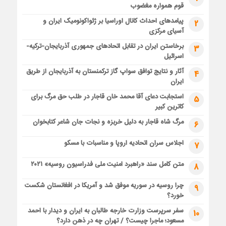
قوم همواره مغضوب
پیامدهای احداث کانال اوراسیا بر ژئواکونومیک ایران و
2
آسیای مرکزی
برخاستن ایران در تقابل اتحادهای جمهوری آذربایجان-ترکیه-
3
اسرائیل
آثار و نتایج توافق سواپ گاز ترکمنستان به آذربایجان از طریق
4
ایران
استجابت دعای آقا محمد خان قاجار در طلب حق مرگ برای
5
کاترین کبیر
مرگ شاه قاجار به دلیل خربزه و نجات جان شاعر کتابخوان
6
اجلاس سران اتحادیه اروپا و مناسبات با مسکو
7
متن کامل سند «راهبرد امنیت ملی فدراسیون روسیه» ۲۰۲۱
8
چرا روسیه در سوریه موفق شد و آمریکا در افغانستان شکست
9
خورد؟
سفر سرپرست وزارت خارجه طالبان به ایران و دیدار با احمد
10
مسعود؛ ماجرا چیست؟ / تهران چه در ذهن دارد؟