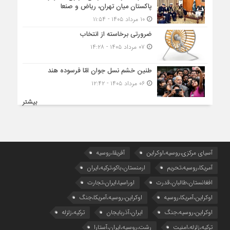
پاکستان میان تهران، ریاض و صنعا
۱۰ مرداد ۱۴۰۵ - ۱۱:۵۴
ضرورتی برخاسته از انتخاب
۰۷ مرداد ۱۴۰۵ - ۱۴:۲۸
طنین خشم نسل جوان امّا فرسوده هند
۰۶ مرداد ۱۴۰۵ - ۱۲:۴۲
بیشتر
آسیای مرکزی،روسیه،اوکراین
آفریقا،روسیه
آمریکا،روسیه،تحریم
ارمنستان،باکو،ترکیه،ایران
افغانستان،طالبان،قدرت
اوراسیا،ایران،تجارت
اوکراین،آمریکا،روسیه
اوکراین،روسیه،آمریکا،جنگ
اوکراین،روسیه،جنگ
ایران،آذربایجان
ترکیه،زلزله
ترکیه،زلزله،امنیت
رشت،روسیه،ایران،آستارا