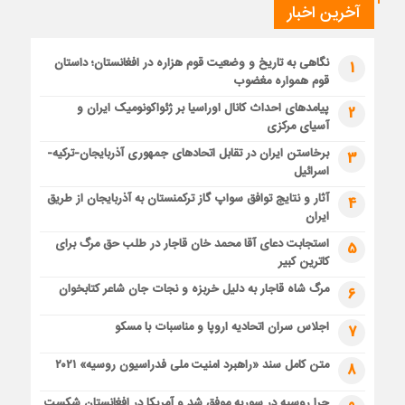
آخرین اخبار
نگاهی به تاریخ و وضعیت قوم هزاره در افغانستان؛ داستان
1
قوم همواره مغضوب
پیامدهای احداث کانال اوراسیا بر ژئواکونومیک ایران و
2
آسیای مرکزی
برخاستن ایران در تقابل اتحادهای جمهوری آذربایجان-ترکیه-
3
اسرائیل
آثار و نتایج توافق سواپ گاز ترکمنستان به آذربایجان از طریق
4
ایران
استجابت دعای آقا محمد خان قاجار در طلب حق مرگ برای
5
کاترین کبیر
مرگ شاه قاجار به دلیل خربزه و نجات جان شاعر کتابخوان
6
اجلاس سران اتحادیه اروپا و مناسبات با مسکو
7
متن کامل سند «راهبرد امنیت ملی فدراسیون روسیه» ۲۰۲۱
8
چرا روسیه در سوریه موفق شد و آمریکا در افغانستان شکست