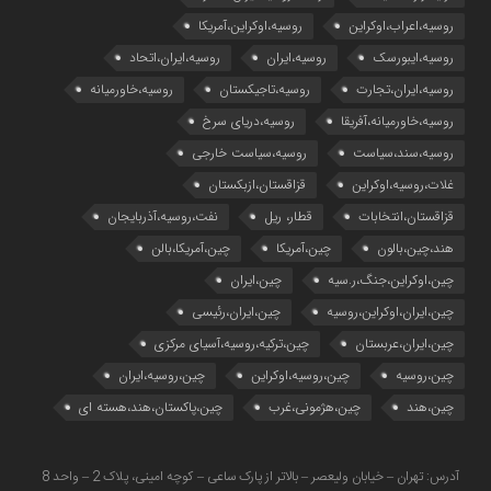
روسیه،اعراب،اوکراین
روسیه،اوکراین،آمریکا
روسیه،ایبورسک
روسیه،ایران
روسیه،ایران،اتحاد
روسیه،ایران،تجارت
روسیه،تاجیکستان
روسیه،خاورمیانه
روسیه،خاورمیانه،آفریقا
روسیه،دریای سرخ
روسیه،سند،سیاست
روسیه،سیاست خارجی
غلات،روسیه،اوکراین
قزاقستان،ازبکستان
قزاقستان،انتخابات
قطار، ریل
نفت،روسیه،آذربایجان
هند،چین،بالون
چین،آمریکا
چین،آمریکا،بالن
چین،اوکراین،جنگ،ر.سیه
چین،ایران
چین،ایران،اوکراین،روسیه
چین،ایران،رئیسی
چین،ایران،عربستان
چین،ترکیه،روسیه،آسیای مرکزی
چین،روسیه
چین،روسیه،اوکراین
چین،روسیه،ایران
چین،هند
چین،هژمونی،غرب
چین،پاکستان،هند،هسته ای
آدرس: تهران – خیابان ولیعصر – بالاتر از پارک ساعی – کوچه امینی، پلاک 2 – واحد 8