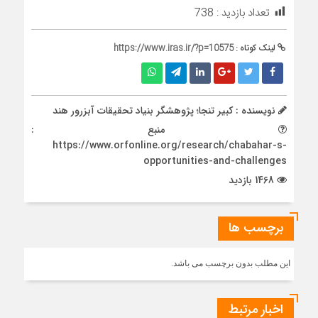
تعداد بازدید :
738
لینک کوتاه :
https://www.iras.ir/?p=10575
نویسنده : کبیر تنجا؛ پژوهشگر بنیاد تحقیقات آبزرور هند
منبع :
https://www.orfonline.org/research/chabahar-s-
opportunities-and-challenges
1468 بازدید
برچسب ها
این مطلب بدون برچسب می باشد.
اخبار مرتبط