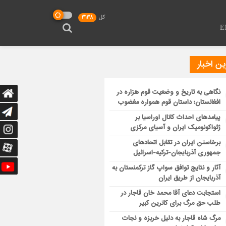
کل
3138
E
ن اخبار
نگاهی به تاریخ و وضعیت قوم هزاره در
افغانستان؛ داستان قوم همواره مغضوب
پیامدهای احداث کانال اوراسیا بر
ژئواکونومیک ایران و آسیای مرکزی
برخاستن ایران در تقابل اتحادهای
جمهوری آذربایجان-ترکیه-اسرائیل
آثار و نتایج توافق سواپ گاز ترکمنستان به
آذربایجان از طریق ایران
استجابت دعای آقا محمد خان قاجار در
طلب حق مرگ برای کاترین کبیر
مرگ شاه قاجار به دلیل خربزه و نجات