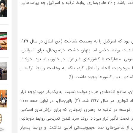
مدرن ترکیه و اسرائیل شد. ۲٫ آیا روند فعلی می‌تواند بلندمدت باشد و ۳٫ عادی‌سازی روابط ترکیه و اسرائیل چه پیامدهایی
علیرغم این واقعیت که ترکیه اولین کشور با اکثریت مسلمان بود که اسرائیل را به رسمیت شناخت (این اتفاق در سال ۱۹۴۹
هیت روابط دائمی اما پنهان داشت. درعین‌حال، برای اسرائیل،
امونی- مشارکت با کشورهای غیر عرب در خاورمیانه بود. حوادث
 (۱۹۶۷) و انقلاب اسلامی ایران (۱۹۷۹) نه‌تنها موجودیت اتحاد را باطل کرد، بلکه به وخامت روابط ترکیه و
آن زمان، منافع اقتصادی هر دو دولت نسبت به یکدیگر موردتوجه قرار
گرفت که منجر به اجرایی شدن توافقنامه ایجاد منطقه آزاد تجاری در سال ۱۹۹۷ شد. (۲) بااین‌حال، در اوایل دهه ۲۰۰۰
وسعه در ترکیه به رهبری اردوغان که برای ارزش‌های اسلامی
 تحت تأثیر قرار می‌داد، روند سرد شدن تدریجی روابط دوجانبه
غان از لفاظی‌های ضد صهیونیستی ابایی نداشت و روابط بسیار