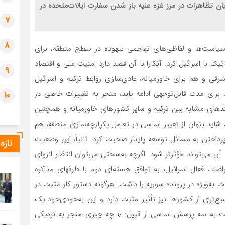
در جریان تظاهرات در مرز غزه علیه باز شدن سفارت ایالات‌متحده در
7
8
است‌ها و لفاظی‌های تهاجمی بیهوده در سطح منطقه، برای
یک با اسرائیل کرد. آنکارا با آن قصد دارد امنیت ملی و اقتصاد
9
شرقی و هم برای خاورمیانه، عادی‌سازی روابط ترکیه و اسرائیل
ند برای مدت قابل‌توجهی ادامه یابد، منجر به تغییرات خاصی در
10
رآیندهای مشابه بین ترکیه و سایر کشورهای خاورمیانه و همچنین
۲ توسط اسرائیل امضا شد، شاید بتوان از تغییر اساسی در تعامل یکپارچه‌سازی منطقه، هم
رداختن به مسائل توسعه پایدار صحبت کرد. ثانیاً، این وضعیت
تازه
ا آن می‌تواند مؤثرتر شود. اگرچه به‌سختی می‌توان انتظار انزوای
اضات فعال اسرائیل، به توافق هسته‌ای دوم با طرفهای مذاکره
ولت به‌ویژه در پرونده سوریه را داشت. هرگونه دستور کار مثبت در
یع‌تری از کشورها نیز تأثیر مثبت دارد و این به‌خودی‌خود یک
تحول مثبت به نظر می‌رسد. در این نوشتار سعی شده است به سه پرسش اساسی از قبیل: ۱٫ چه چیزی منجر به نزدیکی