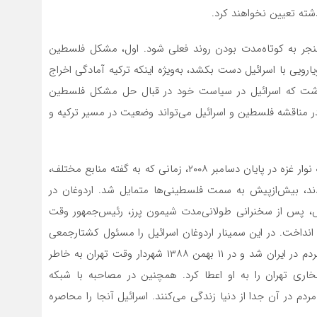
ذشته تعیین نخواهند کرد.
نجر به کوتاه‌مدت بودن روند فعلی شود. اول، مشکل فلسطین
ویی با اسرائیل دست بکشد، به‌ویژه اینکه ترکیه آمادگی اخراج
داشت که اسرائیل در سیاست خود در قبال حل مشکل فلسطین
ر مناقشه فلسطین و اسرائیل می‌تواند وضعیت در مسیر ترکیه و
موضع آنکارا در حل‌وفصل خاورمیانه پس از حمله اسرائیل به نوار غزه در پایان دسامبر ۲۰۰۸، زمانی که به گفته منابع مختلف،
 کشته و حدود ۵۰۰۰ نفر زخمی شدند، بیش‌ازپیش به سمت فلسطینی‌ها متمایل شد. اردوغان در
در داووس، پس از سخنرانی طولانی‌مدت شیمون پرز، رئیس‌جمهور وقت
ه انداخت. در این سمینار اردوغان اسرائیل را مسئول کشتارجمعی
غیرنظامیان دانست. اقدام اردوغان باعث حمایت گسترده مردم در ایران شد و در ۱۱ بهمن ۱۳۸۸ شهردار وقت تهران به خاطر
اری تهران را به او اعطا کرد. همچنین در مصاحبه با شبکه
مردم در آن جدا از دنیا زندگی می‌کنند. اسرائیل آنجا را محاصره