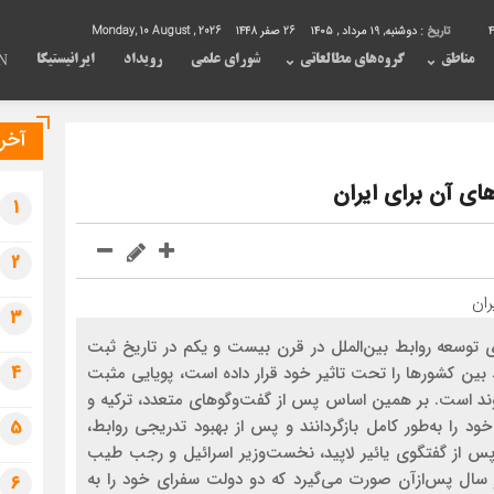
4
تاریخ :
دوشنبه, ۱۹ مرداد , ۱۴۰۵
26 صفر 1448
Monday, 10 August , 2026
مناطق
گروه‌های مطالعاتی
شورای علمی
رویداد
ایرانیستیکا
N
آخری
های آن برای ایران
1
2
3
‌ترین سال‌های توسعه روابط بین‌الملل در قرن بیست و یکم در تاریخ ثبت
4
 بین کشورها را تحت تاثیر خود قرار داده است، پویایی مثبت
 روند است. بر همین اساس پس از گفت‌و‌گوهای متعدد، ترکیه و
ود را به‌طور کامل بازگردانند و پس از بهبود تدریجی روابط،
5
ق پس از گفتگوی یائیر لاپید، نخست‌وزیر اسرائیل و رجب طیب
 سال پس‌ازآن صورت می‌گیرد که دو دولت سفرای خود را به
6