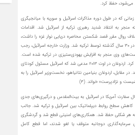
 می‌شود، حفظ کرد.
 جدی در سال ۲۰۰۸ به صدا درآمد، زمانی که در طول دوره مذاکرات اسرائیل و سوریه با میانجیگری
ه منجر به انتقاد شدید رهبری ترکیه از اسرائیل شد. اقدامات
لاف روال مقرر قصد شکستن محاصره دریایی نوار غزه را داشت،
منجر به دومین تنزل چشمگیر در روابط دیپلماتیک دوجانبه در ۳۰ سال گذشته توسط ترکیه شد. وزارت خارجه اسرائیل، رجب
ست‌های وی منجر به افزایش یهودی‌ستیزی در ترکیه شده است.
تل‌آویو همچنین آنکارا را به همکاری با حماس و ایران متهم کرد. اردوغان در اوت ۲۰۱۳ مدعی شد که اسرائیل مسئول کودتای
سی شد. در مقابل، اردوغان بنیامین نتانیاهو، نخست‌وزیر اسرائیل را به
یست و نژادپرست» خواند. (۳)
ن‌حال، انتقال سفارت آمریکا در اسرائیل به بیت‌المقدس و درگیری‌های جدی
به کاهش سطح روابط دیپلماتیک بین اسرائیل و ترکیه شد. جالب
به هر شکلی حفظ شد. همکاری‌های امنیتی قطع شد و گردشگری
ی سرمایه‌گذاری دوجانبه متوقف یا لغو شدند، اما قطع کامل