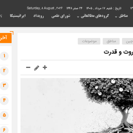
13
تاریخ :
شنبه, ۱۷ مرداد , ۱۴۰۵
24 صفر 1448
Saturday, 8 August , 2026
مناطق
گروه‌های مطالعاتی
شورای علمی
رویداد
ایرانیستیکا
N
آخری
چین
مناطق
موضوعات
روت و قدرت
1
2
3
4
5
6