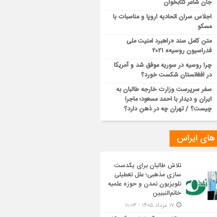
جان شاعر کتابخوان
اجلاس سران اتحادیه اروپا و مناسبات با
مسکو
متن کامل سند «راهبرد امنیت ملی
فدراسیون روسیه» ۲۰۲۱
چرا روسیه در سوریه موفق شد و آمریکا
در افغانستان شکست خورد؟
سفر سرپرست وزارت خارجه طالبان به
ایران و دیدار با احمد مسعود؛ ماجرا
چیست؟ / تهران چه در ذهن دارد؟
 های ایراس
تلاش طالبان برای یکدست
سازی مذهبی؛ علل تعطیلی
تلویزیون تمدن و حوزه علمیه
خاتم‌النبیین
۱۷ مرداد ۱۴۰۵ - ۱۱:۰۳