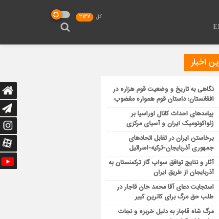
کل
3137
E
ن اخبار
نگاهی به تاریخ و وضعیت قوم هزاره در
افغانستان؛ داستان قوم همواره مغضوب
پیامدهای احداث کانال اوراسیا بر
ژئواکونومیک ایران و آسیای مرکزی
برخاستن ایران در تقابل اتحادهای
جمهوری آذربایجان-ترکیه-اسرائیل
آثار و نتایج توافق سواپ گاز ترکمنستان به
آذربایجان از طریق ایران
استجابت دعای آقا محمد خان قاجار در
طلب حق مرگ برای کاترین کبیر
مرگ شاه قاجار به دلیل خربزه و نجات