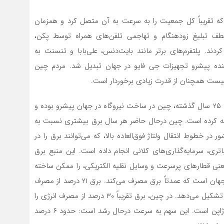
ت که تقریباً کل جمعیت را به سرعت به آن متصل کرد و همزمان
به لطف تبلیغ زودهنگام و تهاجمی تلفن‌های همراه توسط پکن،
ند. پلتفرم‌های برتر مانند بایت‌دنس، علی‌بابا و تنسنت به
نده پیشرو تجهیزات جی فایو در جهان تبدیل شد. مردم چین
نیست همچنان از قدرت زیادی برخوردار است.
سامانه زیرساختی مهم بعدی، شبکه برق چین است. در طول ۲۵ سال گذشته، چین در ساخت نیروگاه در جهان پیشرو بوده و
ضافه کرده است. چین درحال حاضر هر سال برق بیشتری نسبت به
 در خطوط انتقال ولتاژ فوق‌العاده بالا، که می‌توانند برق را در
تری، سرمایه‌گذاری‌های کلانی انجام داده است. این منبع برق
یعنی قطارهای پرسرعت و وسایل نقلیه الکتریکی، را ممکن ساخته
است. چین در مسیر تبدیل شدن به نخستین اقتصادی در جهان است که عمدتاً برق مصرف می‌کند. برق ۲۱ درصد از مصرف
انرژی کل جهان و ۲۲ درصد از مصرف انرژی ایالات متحده را تشکیل می‌دهد. در چین، برق تقریباً ۳۰ درصد از مصرف انرژی را
تشکیل می‌دهد، که بیشتر از هر کشور بزرگ دیگری به جز ژاپن است. این سهم به سرعت درحال رشد است: حدود ۶ درصد