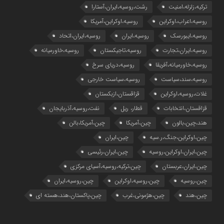
ترکیه،زلزله،امنیت
رشت،روسیه،ایران،آستارا
روسیه،اعراب،اوکراین
روسیه،اوکراین،آمریکا
روسیه،ایبورسک
روسیه،ایران
روسیه،ایران،اتحاد
روسیه،ایران،تجارت
روسیه،تاجیکستان
روسیه،خاورمیانه
روسیه،خاورمیانه،آفریقا
روسیه،دریای سرخ
روسیه،سند،سیاست
روسیه،سیاست خارجی
غلات،روسیه،اوکراین
قزاقستان،ازبکستان
قزاقستان،انتخابات
قطار، ریل
نفت،روسیه،آذربایجان
هند،چین،بالون
چین،آمریکا
چین،آمریکا،بالن
چین،اوکراین،جنگ،ر.سیه
چین،ایران
چین،ایران،اوکراین،روسیه
چین،ایران،رئیسی
چین،ایران،عربستان
چین،ترکیه،روسیه،آسیای مرکزی
چین،روسیه
چین،روسیه،اوکراین
چین،روسیه،ایران
چین،هند
چین،هژمونی،غرب
چین،پاکستان،هند،هسته ای