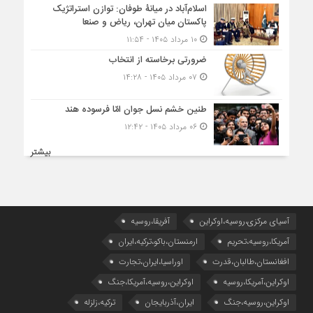
اسلام‌آباد در میانۀ طوفان: توازن استراتژیک
پاکستان میان تهران، ریاض و صنعا
۱۰ مرداد ۱۴۰۵ - ۱۱:۵۴
ضرورتی برخاسته از انتخاب
۰۷ مرداد ۱۴۰۵ - ۱۴:۲۸
طنین خشم نسل جوان امّا فرسوده هند
۰۶ مرداد ۱۴۰۵ - ۱۲:۴۲
بیشتر
آسیای مرکزی،روسیه،اوکراین
آفریقا،روسیه
آمریکا،روسیه،تحریم
ارمنستان،باکو،ترکیه،ایران
افغانستان،طالبان،قدرت
اوراسیا،ایران،تجارت
اوکراین،آمریکا،روسیه
اوکراین،روسیه،آمریکا،جنگ
اوکراین،روسیه،جنگ
ایران،آذربایجان
ترکیه،زلزله