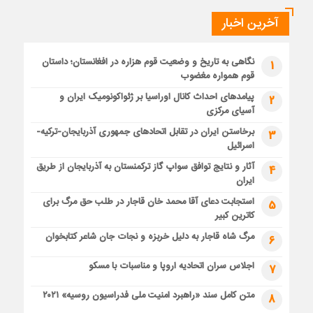
آخرین اخبار
نگاهی به تاریخ و وضعیت قوم هزاره در افغانستان؛ داستان
1
قوم همواره مغضوب
پیامدهای احداث کانال اوراسیا بر ژئواکونومیک ایران و
2
آسیای مرکزی
برخاستن ایران در تقابل اتحادهای جمهوری آذربایجان-ترکیه-
3
اسرائیل
آثار و نتایج توافق سواپ گاز ترکمنستان به آذربایجان از طریق
4
ایران
استجابت دعای آقا محمد خان قاجار در طلب حق مرگ برای
5
کاترین کبیر
مرگ شاه قاجار به دلیل خربزه و نجات جان شاعر کتابخوان
6
اجلاس سران اتحادیه اروپا و مناسبات با مسکو
7
متن کامل سند «راهبرد امنیت ملی فدراسیون روسیه» ۲۰۲۱
8