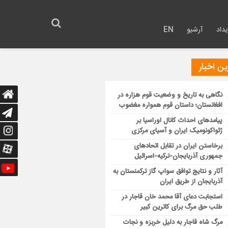
داد
آرشیو
EN
ن اخبار
نگاهی به تاریخ و وضعیت قوم هزاره در
افغانستان؛ داستان قوم همواره مغضوب
پیامدهای احداث کانال اوراسیا بر
ژئواکونومیک ایران و آسیای مرکزی
برخاستن ایران در تقابل اتحادهای
جمهوری آذربایجان-ترکیه-اسرائیل
آثار و نتایج توافق سواپ گاز ترکمنستان به
آذربایجان از طریق ایران
استجابت دعای آقا محمد خان قاجار در
طلب حق مرگ برای کاترین کبیر
مرگ شاه قاجار به دلیل خربزه و نجات