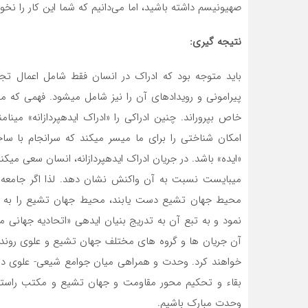
صهیونیسم داشته باشید، اما می‌دانیم که شما این کار را نخوا
نتیجه گیری:
باید متوجه بود که ادراک در انسان فقط شامل اعمال تجر
پیرامونی و رویدادهای آن را نیز شامل می‏شود. فهمی که می‏
خاص بپروراند. چنین ادراکی را «ادراک ایده‏پردازانه» می‏نا
امکان شناختی را برای ما میسر می‏کند که سرانجام با ساخ
«ایده» باشد. در جریان ادراک ایده‏پردازانه، انسان سعی می‏
می‏بایست نسبت به آن واکنش نشان دهد. لذا اگر جامعه شی
محیط جهان تشیع دست یابند، محیط جهان تشیع را به در
نمود و به تبع آن به تدریج بنیان ایده‏ی «اتحادیه جهانی
آن جریان ها و گروه های مختلف جهان تشیع و علوی روند و
خواهند کرد. وحدت و همراهی میان جوامع شیعی- علوی در 
بقاء و تحکیم محور مقاومت و جهان تشیع و مکتب راست
وحدت مبارک باشیم.