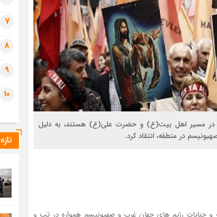
7
8
9
10
ند در مسیر اهل بیت(ع) و حضرت علی(ع) هستند، به دلیل
هیونیسم در منطقه، انتقاد کرد.
تازه
و جنایات رژیم های جهان غرب و صهیونیسم همواره در تب و