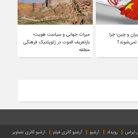
ران و چین؛ چرا
میراث جهانی و سیاست هویت؛
 نمی‌شوند؟
بازتعریف الموت در ژئوپلتیک فرهنگی
منطقه
ی ایراس
رویداد
آرشیو
آرشیو گالری فیلم
آرشیو گالری تصاویر