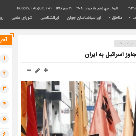
2:42:
تاریخ :
پنج شنبه, ۱۵ مرداد , ۱۴۰۵
22 صفر 1448
Thursday, 6 August , 2026
ت
مناطق
اوراسیاشناسان جوان
ایرانشناسی
شورای علمی
روی
آخری
موضوعات
اوز اسرائیل به ایران
1
2
3
4
5
6