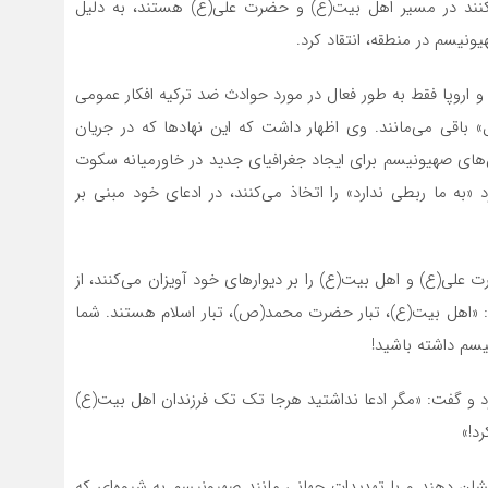
کنند در مسیر اهل بیت(ع) و حضرت علی(ع) هستند، به دلیل
ونیسم در منطقه، انتقاد کرد.
و اروپا فقط به طور فعال در مورد حوادث ضد ترکیه افکار عمومی
ل» باقی می‌مانند. وی اظهار داشت که این نهادها که در جریان
ش‌های صهیونیسم برای ایجاد جغرافیای جدید در خاورمیانه سکوت
د «به ما ربطی ندارد» را اتخاذ می‌کنند، در ادعای خود مبنی بر
 علی(ع) و اهل بیت(ع) را بر دیوارهای خود آویزان می‌کنند، از
 کرد: «اهل بیت(ع)، تبار حضرت محمد(ص)، تبار اسلام هستند. شما
یسم داشته باشید!
رد و گفت: «مگر ادعا نداشتید هرجا تک تک فرزندان اهل بیت(ع)
د!»
ان دهند و با تهدیدات جهانی مانند صهیونیسم به شیوه‌ای که