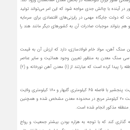
رهنگی هنوز ایران نتوانسته در بخش معدن افغانستان ورود کند.
ر در آینده با چالش جدی مواجه شود که این امر می‌تواند تولید
است که دولت جایگاه مهمی در رایزنی‌های اقتصادی برای سرمایه
د و هم بتواند موجبات صادرات آن به کشورهای دیگر مانند هند را
ل ۲۰۱۹، افغانستان بیش از ۲.۲ میلیارد تن سنگ آهن، مواد خام فولادسازی، دارد که ارزش آن به قیمت
. بررسی زمین شناسی سنگ معدن به منظور تعیین وجود هماتیت و سایر عناصر
آهن در ولایت پنجشیر انجام شده است. تیم بررسی دو منطقه را پیدا کرده است که عبارتند از (۱) معدن آهن نورخانه و (۲)
همچنین، معدن سنگ آهن نقره خانه در ولسوالی پریان ولایت پنجشیر با فاصله ۶۵ کیلومتری گلبهار و ۱۸۰ کیلومتری ولایت
کابل قرار دارد. بررسی زمین شناسی و نقشه برداری به مساحت ۲۰ کیلومتر مربع در محدوده معدن مشخص شده و همچنین
 منطقه مذکور انجام شده است.
ایه گذاری کند که با توجه به هزاره بودن بیشتر جمعیت و رواج