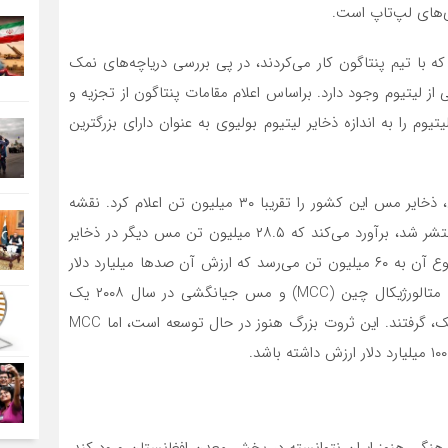
‌های لپ‌تاپ است.
زمین شناسان آمریکایی که با تیم پنتاگون کار می‌کردند، در پی بررسی دریاچه‌های نمک
 از لیتیوم وجود دارد. براساس اعلام مقامات پنتاگون از تجزیه و
تیوم را به اندازه ذخایر لیتیوم بولیوی به عنوان دارای بزرگترین
همچنین، گزارش سال ۲۰۱۹ وزارت معادن و نفت افغانستان، ذخایر مس این کشور را تقریبا ۳۰ میلیون تن اعلام کرد. نقشه
راه معادن افغانستان که توسط این وزارت در همان سال منتشر شد، برآورد می‌کند که ۲۸.۵ میلیون تن مس دیگر در ذخایر
کشف نشده وجود دارد. با افزایش تقاضا برای این فلز، مجموع آن به ۶۰ میلیون تن می‌رسد که ارزش آن صدها میلیارد دلار
به قیمت‌های کنونی است. کنسرسیومی متشکل از شرکت متالورژیکال چین (MCC) و مس جیانگشی در سال ۲۰۰۸ یک
اجاره ۳۰ ساله برای بزرگترین پروژه مس در کشور، مس عینک، گرفتند. این ثروت بزرگ هنوز در حال توسعه است، اما MCC