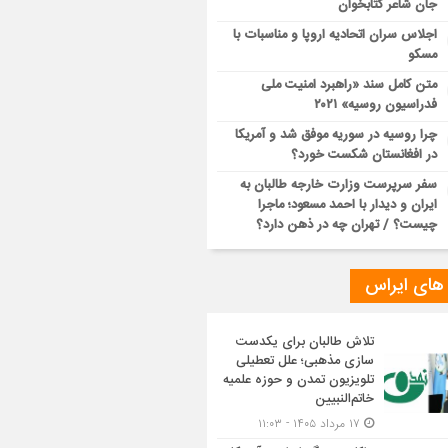
جان شاعر کتابخوان
اجلاس سران اتحادیه اروپا و مناسبات با
مسکو
متن کامل سند «راهبرد امنیت ملی
فدراسیون روسیه» ۲۰۲۱
چرا روسیه در سوریه موفق شد و آمریکا
در افغانستان شکست خورد؟
سفر سرپرست وزارت خارجه طالبان به
ایران و دیدار با احمد مسعود؛ ماجرا
چیست؟ / تهران چه در ذهن دارد؟
 های ایراس
تلاش طالبان برای یکدست
سازی مذهبی؛ علل تعطیلی
تلویزیون تمدن و حوزه علمیه
خاتم‌النبیین
۱۷ مرداد ۱۴۰۵ - ۱۱:۰۳