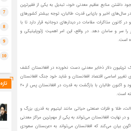
جود داشتن منابع عظیم معدنی خود، تبدیل به یکی از فقیرترین
7
 سال‌های اخیر و بازیابی قدرت طالبان، توجه بیشتر کشورهای
 کانون مذاکرات مقامات در دیدارهای دوجانبه قرار دارد تا با
8
را سر و سامان دهد. در واقع، این امر اهمیت ژئوپلیتیکی و
ه است.
9
10
یک تریلیون دلار ذخایر معدنی دست نخورده در افغانستان کشف
ای تغییر اساسی اقتصاد افغانستان و شاید خود جنگ افغانستان
تازه
کافی باشد. البته این رقم تا ۳ تریلیون دلار نیز برآورد می‌شود و اکنون طالبان با بازگشت به قدرت در افغانستان پس از ۲۰
ته است.
الت، طلا و فلزات صنعتی حیاتی مانند لیتیوم به قدری بزرگ و
 نهایت افغانستان می‌تواند به یکی از مهم‌ترین مراکز معدنی
گون بیان می‌کند که افغانستان می‌تواند به «عربستان سعودی