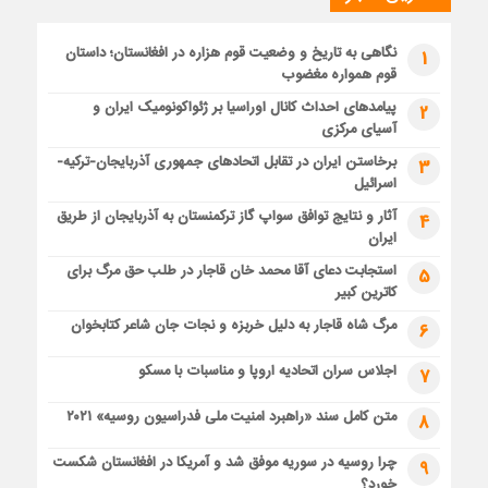
نگاهی به تاریخ و وضعیت قوم هزاره در افغانستان؛ داستان
1
قوم همواره مغضوب
پیامدهای احداث کانال اوراسیا بر ژئواکونومیک ایران و
2
آسیای مرکزی
برخاستن ایران در تقابل اتحادهای جمهوری آذربایجان-ترکیه-
3
اسرائیل
آثار و نتایج توافق سواپ گاز ترکمنستان به آذربایجان از طریق
4
ایران
استجابت دعای آقا محمد خان قاجار در طلب حق مرگ برای
5
کاترین کبیر
مرگ شاه قاجار به دلیل خربزه و نجات جان شاعر کتابخوان
6
اجلاس سران اتحادیه اروپا و مناسبات با مسکو
7
متن کامل سند «راهبرد امنیت ملی فدراسیون روسیه» ۲۰۲۱
8
چرا روسیه در سوریه موفق شد و آمریکا در افغانستان شکست
9
خورد؟