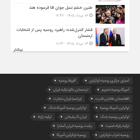
طنین خشم نسل جوان امّا فرسوده هند
۰۶ مرداد ۱۴۰۵ - ۱۲:۴۲
فشار کنترل‌شده؛ راهبرد روسیه پس از انتخابات
ارمنستان
۰۴ مرداد ۱۴۰۵ - ۱۱:۲۴
بیشتر
آسیای مرکزی،روسیه،اوکراین
آفریقا،روسیه
آمریکا،روسیه،تحریم
ارمنستان،باکو،ترکیه،ایران
افغانستان،طالبان،قدرت
اوراسیا،ایران،تجارت
اوکراین،آمریکا،روسیه
اوکراین،روسیه،آمریکا،جنگ
اوکراین،روسیه،جنگ
ایران،آذربایجان
ترکیه،زلزله
ترکیه،زلزله،امنیت
رشت،روسیه،ایران،آستارا
روسیه،اعراب،اوکراین
روسیه،اوکراین،آمریکا