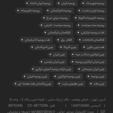
روسیه،ایبورسک
روسیه،ایران
روسیه،ایران،اتحاد
روسیه،ایران،تجارت
روسیه،تاجیکستان
روسیه،خاورمیانه
روسیه،خاورمیانه،آفریقا
روسیه،دریای سرخ
روسیه،سند،سیاست
روسیه،سیاست خارجی
غلات،روسیه،اوکراین
قزاقستان،ازبکستان
قزاقستان،انتخابات
قطار، ریل
نفت،روسیه،آذربایجان
هند،چین،بالون
چین،آمریکا
چین،آمریکا،بالن
چین،اوکراین،جنگ،ر.سیه
چین،ایران
چین،ایران،اوکراین،روسیه
چین،ایران،رئیسی
چین،ایران،عربستان
چین،ترکیه،روسیه،آسیای مرکزی
چین،روسیه
چین،روسیه،اوکراین
چین،روسیه،ایران
چین،هند
چین،هژمونی،غرب
چین،پاکستان،هند،هسته ای
آدرس: تهران – خیابان ولیعصر – بالاتر از پارک ساعی – کوچه امینی، پلاک 2 – واحد 8
| کدپستی: 1434734368 | تلفن: 88770586-021 88792496-
021 | پست الکترونیک سردبیر ایراس : sardabir@iras.ir |
توسعه و پشتیبانی