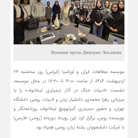
Военная проза Дмитрия Лиханова
موسسه مطالعات ایران و اوراسیا (ایراس) روز سه‌شنبه ۲۳
اردیبهشت ۱۴۰۴، از ساعت ۱۶:۰۰ تا ۱۷:۳۰ در محل موسسه،
نشست «ادبیات جنگ در آثار دیمیتری لیخانوف» را با
میزبانی زهرا محمدی، دانشیار زبان و ادبیات روسی دانشگاه
تهران، و حضور دیمیتری آلبرتوویچ لیخانوف، روزنامه‌نگار و
نویسنده روس، برگزار کرد. این رویداد دوزبانه (روسی–فارسی)
با شرکت دانشجویان رشته زبان روسی همراه بود.