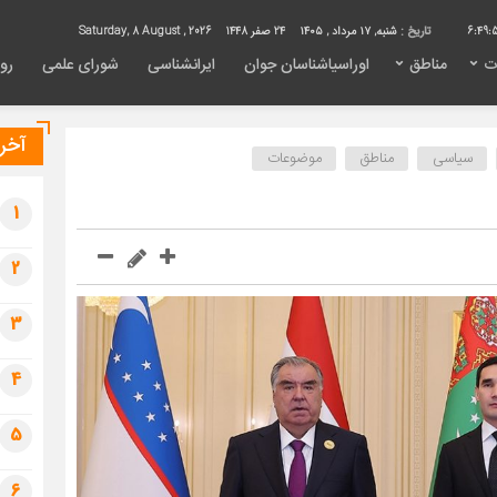
6:50:
تاریخ :
شنبه, ۱۷ مرداد , ۱۴۰۵
24 صفر 1448
Saturday, 8 August , 2026
ت
مناطق
اوراسیاشناسان جوان
ایرانشناسی
شورای علمی
روی
آخری
سیاسی
مناطق
موضوعات
1
2
3
4
5
6