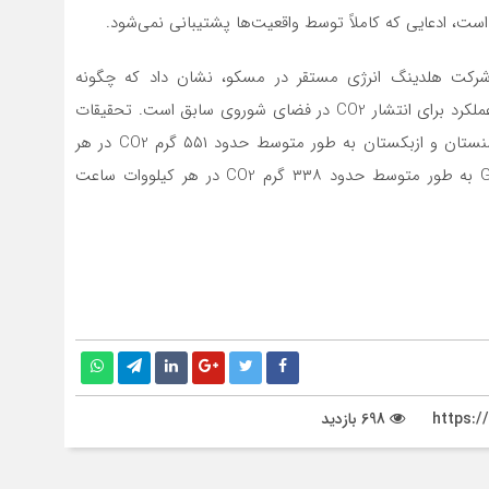
 است، ادعایی که کاملاً توسط واقعیت‌ها پشتیبانی نمی‌شود.
رقام اخیر تولید شده توسط Inter RAO، یک شرکت هلدینگ انرژی مستقر در مسکو، نشان داد که چگونه
ترکمنستان یکی از اعضای ثابت باشگاه کشورهای بدترین عملکرد برای انتشار CO2 در فضای شوروی سابق است. تحقیقات
نشان داد که آذربایجان، بلاروس، قزاقستان، مولداوی، ترکمنستان و ازبکستان به طور متوسط حدود ۵۵۱ گرم CO2 در هر
کیلووات ساعت تولید‌ می‌کنند. برای مقایسه، کشورهای G7 به طور متوسط حدود ۳۳۸ گرم CO2 در هر کیلووات ساعت
698 بازدید