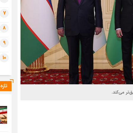
7
8
9
10
تازه
تر‌ می‌کند.