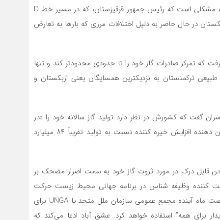
اگر این پروژه با محوریت چین واقعاً در دستور کار قرار گیرد، مشکلی است که رئیس جمهور قرقیزستان، که در مسیر خط D
کستان در حال حاضر به دلیل اختلافات مرزی که بارها به تعارض
فت که تمرکز صادرات گاز خود را تا حدودی محدودتر کند و تنها
طبیعی ترکمنستان به نزدیکترین همسایگان یعنی ازبکستان و
 گفت که کشورش در نظر دارد تولید گاز سالانه خود را «در
آینده نزدیک» ۶۰ میلیارد متر مکعب افزایش دهد. این نشان دهنده افزایش خیره کننده نسبت به تولید تقریباً ۸۴ میلیارد
 زدن قابل درک در مورد ثروت گاز خود به سمت اصرار مضحک بر
رکت کننده وظیفه شناس در برنامه جهانی محیط زیست حرکت
می‌کند. در ۷ آگوست، وزارت امور خارجه اعلام کرد که از فرصت ماه آینده مجمع عمومی سازمان ملل متحد یا UNGA برای
ار برای همه” استفاده خواهد کرد. عشق آباد ادعا‌ می‌کند که