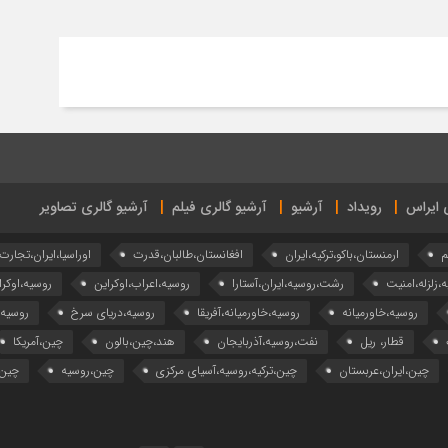
ی ایراس
رویداد
آرشیو
آرشیو گالری فیلم
آرشیو گالری تصاویر
م
ارمنستان،باکو،ترکیه،ایران
افغانستان،طالبان،قدرت
اوراسیا،ایران،تجارت
ه،زلزله،امنیت
رشت،روسیه،ایران،آستارا
روسیه،اعراب،اوکراین
روسیه،اوکرا
روسیه،خاورمیانه
روسیه،خاورمیانه،آفریقا
روسیه،دریای سرخ
روسیه
قطار، ریل
نفت،روسیه،آذربایجان
هند،چین،بالون
چین،آمریکا
چین،ایران،عربستان
چین،ترکیه،روسیه،آسیای مرکزی
چین،روسیه
چین،