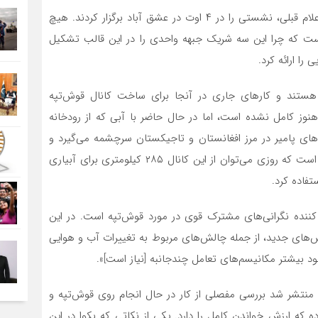
رؤسای جمهور تاجیکستان، ترکمنستان و ازبکستان بدون اعلام قبلی، نشستی را در ۴ اوت در عشق آباد برگزار کردند. هیچ
ت که چرا این سه شریک جبهه واحدی را در این قالب تشکیل‌
را ارائه کرد.
ستند و کارهای جاری در آنجا برای ساخت کانال قوش‌تپه
هنوز کامل نشده است، اما در حال حاضر با آبی که از رودخانه
ه‌های پامیر در مرز افغانستان و تاجیکستان سرچشمه‌ می‌گیرد و
بعداً به ازبکستان و ترکمنستان‌ می‌رسد. تصور در کابل این است که روزی‌ می‌توان از این کانال ۲۸۵ کیلومتری برای آبیاری
ننده نگرانی‌های مشترک قوی در مورد قوش‌تپه است. در این
لش‌های جدید، از جمله چالش‌های مربوط به تغییرات آب و هوایی
بود بیشتر مکانیسم‌های تعامل چندجانبه [نیاز است]».
کندوز آدلبکوا در مقاله‌ای که در پرتال تحلیلی CABAR.asia منتشر شد بررسی مفصلی از کار در حال انجام روی قوش‌تپه و
ه که ارزش خواندن کامل را دارد. یکی از نکاتی که بکوا در این