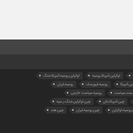
اوکراین،آمریکا،روسیه
اوکراین،روسیه،آمریکا،جنگ
ین،آمریکا
روسیه،ایبورسک
روسیه،ایران
،سند،سیاست
روسیه،سیاست خارجی
چین،آمریکا،بالن
چین،اوکراین،جنگ،ر.سیه
روسیه،اوکراین
چین،روسیه،ایران
چین،هند