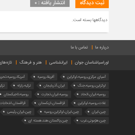
ثبت دیدگاه
انتشار یافته : ۰
دیدگاهها بسته است.
درباره ما
تماس با ما
اوراسیاشناسان جوان
ایرانشناسی
هنر و فرهنگ
تازه‌ها
آسیای مرکزی،روسیه،اوکراین
آفریقا،روسیه
آمریکا،روسیه،تحری
اوکراین،روسیه،جنگ
ایران،آذربایجان
ترکیه،زلزله
ترکی
روسیه،ایران،اتحاد
روسیه،ایران،تجارت
روسیه،تاجیکستان
غلات،روسیه،اوکراین
قزاقستان،ازبکستان
قزاقستان،انتخابات
چین،ایران
چین،ایران،اوکراین،روسیه
چین،ایران،رئیسی
چین،هژمونی،غرب
چین،پاکستان،هند،هسته ای