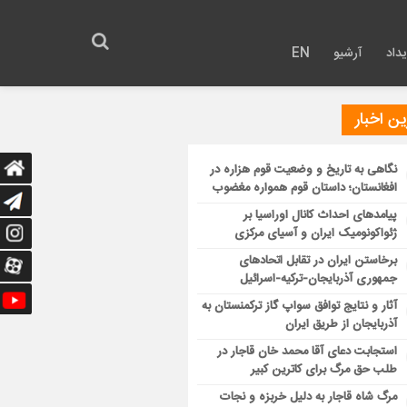
داد
آرشیو
EN
ن اخبار
نگاهی به تاریخ و وضعیت قوم هزاره در
افغانستان؛ داستان قوم همواره مغضوب
پیامدهای احداث کانال اوراسیا بر
ژئواکونومیک ایران و آسیای مرکزی
برخاستن ایران در تقابل اتحادهای
جمهوری آذربایجان-ترکیه-اسرائیل
آثار و نتایج توافق سواپ گاز ترکمنستان به
آذربایجان از طریق ایران
استجابت دعای آقا محمد خان قاجار در
طلب حق مرگ برای کاترین کبیر
مرگ شاه قاجار به دلیل خربزه و نجات