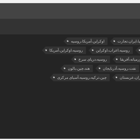
ا،ایران،تجارت
اوکراین،آمریکا،روسیه
روسیه،اعراب،اوکراین
روسیه،اوکراین،آمریکا
میانه،آفریقا
روسیه،دریای سرخ
نفت،روسیه،آذربایجان
هند،چین،بالون
ران،عربستان
چین،ترکیه،روسیه،آسیای مرکزی