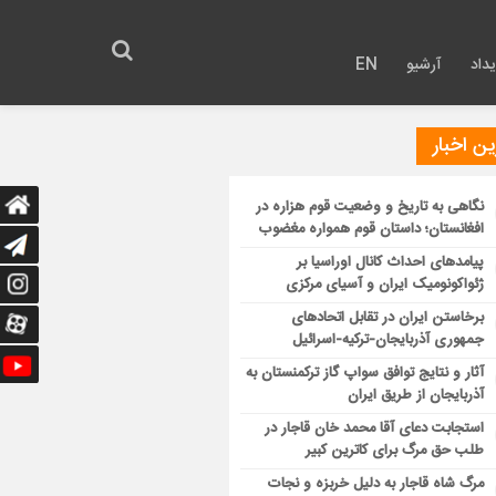
داد
آرشیو
EN
ن اخبار
نگاهی به تاریخ و وضعیت قوم هزاره در
افغانستان؛ داستان قوم همواره مغضوب
پیامدهای احداث کانال اوراسیا بر
ژئواکونومیک ایران و آسیای مرکزی
برخاستن ایران در تقابل اتحادهای
جمهوری آذربایجان-ترکیه-اسرائیل
آثار و نتایج توافق سواپ گاز ترکمنستان به
آذربایجان از طریق ایران
استجابت دعای آقا محمد خان قاجار در
طلب حق مرگ برای کاترین کبیر
مرگ شاه قاجار به دلیل خربزه و نجات