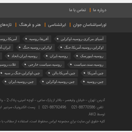
درباره ما
تماس با ما
اوراسیاشناسان جوان
ایرانشناسی
هنر و فرهنگ
تازه‌ها
آسیای مرکزی،روسیه،اوکراین
آفریقا،روسیه
آمریکا،روسی
اوکراین،روسیه،آمریکا،جنگ
اوکراین،روسیه،جنگ
ایران،آذ
روسیه،ایبورسک
روسیه،ایران
روسیه،ایران،اتحاد
روسیه،سند،سیاست
روسیه،سیاست خارجی
غلات،روسیه
چین،آمریکا
چین،آمریکا،بالن
چین،اوکراین،جنگ،ر.سیه
چین،روسیه
چین،روسیه،اوکراین
چین،روسیه،ایران
تلفن: 88770586-021 88792496-021 | پست الکترونیک سردبیر ایراس : sardabir@iras.ir |
توسط AKO
كليه حقوق این سایت برای مجموعه ایراس محفوظ است، استفاده از مطالب با ذك