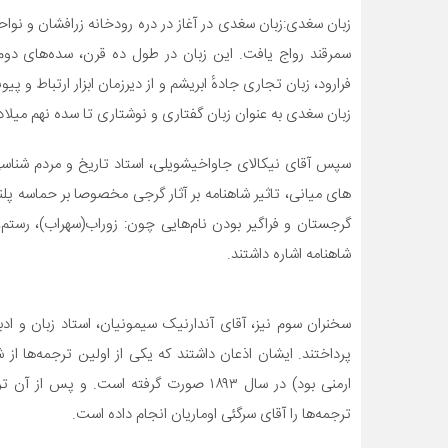
زبان سغدی:زبان سغدی در آغاز در دره رودخانه زرافشان و نواحی
سمرقند رواج یافت. این زبان در طول ده قرن، سده‌های دوم ت
فرارود، زبان تجاری جادهٔ ابریشم و از دیرزمان ابزار ارتباط و
زبان سغدی به عنوان زبان گفتاری و نوشتاری تا سده نهم میلادی فعال بوده
سپس آقای نیکالای جاواخیشویلی، استاد تاریخ و مردم شناس
های میانی،
تاثیر شاهنامه بر آثار گرجی مخصوصا بر حماسه پل
گرجستان و فراگیر بودن نام‌هایی چون: زوراب(سهراب)، رستم
شاهنامه اشاره داشتند.
سخنران سوم نیز، آقای آندارنیک سیمونیان، استاد زبان و ادب
پرداختند. ایشان اذعان داشتند که یکی از اولین ترجمه‌ها ا
ارمنی بود) در سال ۱۸۹۳ صورت گرفته است. 
ترجمه‌ها را آقای سرگئی اوماریان انجام داده است.