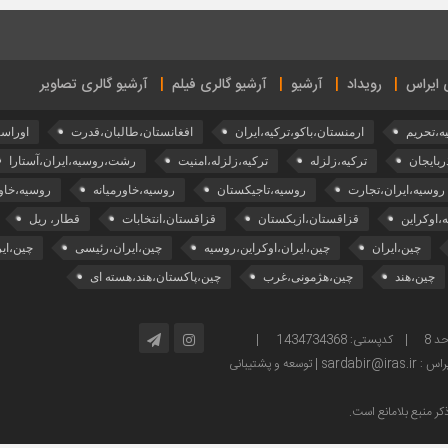
ی ایراس
رویداد
آرشیو
آرشیو گالری فیلم
آرشیو گالری تصاویر
ه،تحریم
ارمنستان،باکو،ترکیه،ایران
افغانستان،طالبان،قدرت
اوراسی
ربایجان
ترکیه،زلزله
ترکیه،زلزله،امنیت
رشت،روسیه،ایران،آستارا
روسیه،ایران،تجارت
روسیه،تاجیکستان
روسیه،خاورمیانه
روسیه،خاور
،اوکراین
قزاقستان،ازبکستان
قزاقستان،انتخابات
قطار، ریل
چین،ایران
چین،ایران،اوکراین،روسیه
چین،ایران،رئیسی
چین،ای
چین،هند
چین،هژمونی،غرب
چین،پاکستان،هند،هسته ای
آدرس: تهران – خیابان ولیعصر – بالاتر از پارک ساعی – کوچه امینی، پلاک 2 – واحد 8 | کدپستی: 1434734368 |
توسعه و پشتیبانی
ر منبع بلامانع است.