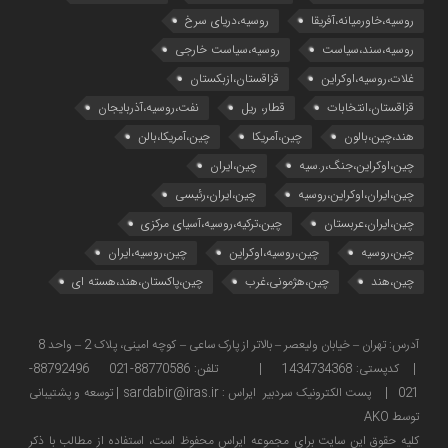
روسیه،خاورمیانه،آفریقا
روسیه،دریای سرخ
روسیه،سند،سیاست
روسیه،سیاست خارجی
غلات،روسیه،اوکراین
قزاقستان،ازبکستان
قزاقستان،انتخابات
قطار، ریل
نفت،روسیه،آذربایجان
هند،چین،بالون
چین،آمریکا
چین،آمریکا،بالن
چین،اوکراین،جنگ،ر.سیه
چین،ایران
چین،ایران،اوکراین،روسیه
چین،ایران،رئیسی
چین،ایران،عربستان
چین،ترکیه،روسیه،آسیای مرکزی
چین،روسیه
چین،روسیه،اوکراین
چین،روسیه،ایران
چین،هند
چین،هژمونی،غرب
چین،پاکستان،هند،هسته ای
آدرس: تهران – خیابان ولیعصر – بالاتر از پارک ساعی – کوچه امینی، پلاک 2 – واحد 8
| کدپستی: 1434734368 | تلفن: 88770586-021 88792496-
021 | پست الکترونیک سردبیر ایراس : sardabir@iras.ir |
توسعه و پشتیبانی
توسط AKO
كليه حقوق این سایت برای مجموعه ایراس محفوظ است، استفاده از مطالب با ذكر