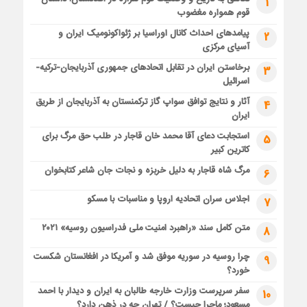
1
قوم همواره مغضوب
پیامدهای احداث کانال اوراسیا بر ژئواکونومیک ایران و
2
آسیای مرکزی
برخاستن ایران در تقابل اتحادهای جمهوری آذربایجان-ترکیه-
3
اسرائیل
آثار و نتایج توافق سواپ گاز ترکمنستان به آذربایجان از طریق
4
ایران
استجابت دعای آقا محمد خان قاجار در طلب حق مرگ برای
5
کاترین کبیر
مرگ شاه قاجار به دلیل خربزه و نجات جان شاعر کتابخوان
6
اجلاس سران اتحادیه اروپا و مناسبات با مسکو
7
متن کامل سند «راهبرد امنیت ملی فدراسیون روسیه» ۲۰۲۱
8
چرا روسیه در سوریه موفق شد و آمریکا در افغانستان شکست
9
خورد؟
سفر سرپرست وزارت خارجه طالبان به ایران و دیدار با احمد
10
مسعود؛ ماجرا چیست؟ / تهران چه در ذهن دارد؟