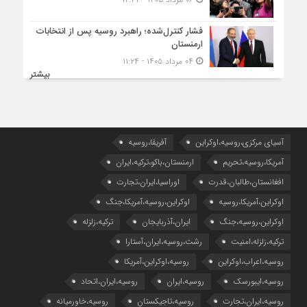
فشار کنترل‌شده؛ راهبرد روسیه پس از انتخابات
ارمنستان
۰۴ مرداد ۱۴۰۵ - ۱۱:۲۴
بیشتر
آسیای مرکزی،روسیه،اوکراین
آفریقا،روسیه
آمریکا،روسیه،تحریم
ارمنستان،باکو،ترکیه،ایران
افغانستان،طالبان،قدرت
اوراسیا،ایران،تجارت
اوکراین،آمریکا،روسیه
اوکراین،روسیه،آمریکا،جنگ
اوکراین،روسیه،جنگ
ایران،آذربایجان
ترکیه،زلزله
ترکیه،زلزله،امنیت
رشت،روسیه،ایران،آستارا
روسیه،اعراب،اوکراین
روسیه،اوکراین،آمریکا
روسیه،ایبورسک
روسیه،ایران
روسیه،ایران،اتحاد
روسیه،ایران،تجارت
روسیه،تاجیکستان
روسیه،خاورمیانه