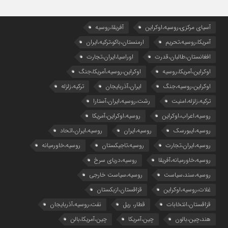
آسیای مرکزی،روسیه،اوکراین
آفریقا،روسیه
آمریکا،روسیه،تحریم
ارمنستان،باکو،ترکیه،ایران
افغانستان،طالبان،قدرت
اوراسیا،ایران،تجارت
اوکراین،آمریکا،روسیه
اوکراین،روسیه،آمریکا،جنگ
اوکراین،روسیه،جنگ
ایران،آذربایجان
ترکیه،زلزله
ترکیه،زلزله،امنیت
رشت،روسیه،ایران،آستارا
روسیه،اعراب،اوکراین
روسیه،اوکراین،آمریکا
روسیه،ایبورسک
روسیه،ایران
روسیه،ایران،اتحاد
روسیه،ایران،تجارت
روسیه،تاجیکستان
روسیه،خاورمیانه
روسیه،خاورمیانه،آفریقا
روسیه،دریای سرخ
روسیه،سند،سیاست
روسیه،سیاست خارجی
غلات،روسیه،اوکراین
قزاقستان،ازبکستان
قزاقستان،انتخابات
قطار، ریل
نفت،روسیه،آذربایجان
هند،چین،بالون
چین،آمریکا
چین،آمریکا،بالن