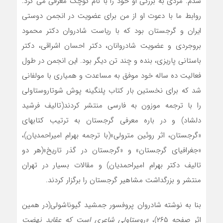
شدم. مردی به بزرگی او خود را با نام کوچک معرفی می کرد.
روابط ما با دعوت او از من برای عضویت در انجمن دوستی
ایران و گرجستان بود که با ریاست شادروان دکتر محمود
بروجردی و عضویت شادروانان، دکتر احسان اشراقی، دکتر
باستانی پاریزی، بنده و چند تن دیگر بود. این انجمن در طول
فعالیت ده ساله خود موفق به مساعدت و همیاری با مولفانی
شد که برای نخستین بار کتاب پلنگینه پوش شوتاروستاولی
را با ترجمه موزون به فارسی منتشر کردند(تالیف فرشید
دلشاد) و در باره معرفی گرجستان به ترتیب کتابهای
«گرجستان، اثر روئین مترولی»(با ترجمه بهرام امیراحمدیان)،
«جغرافیای گرجستان» و «گرجستان در گذر تاریخ»(هر دو
تالیف دکتر بهرام امیراحمدیان) و مقالات بسیار در تهران
منتشر و بزرگداشت مشاهیر گرجستان را برگزار کردند.
بنا به نوشته شادروان پروفسور جمشید گیوناشولی(در همین
اثر صفحه ۲۶۵)،
«روستاولی شاعری است که عقاید نهضت