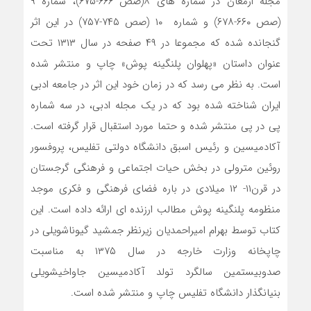
مجله ارمغان در شماره های ۸(صص ۶۶۶-۶۷۵)، شماره ۹
(صص ۶۶۰-۶۷۸) و شماره ۱۰ (صص ۷۴۵-۷۵۷) در این اثر
گنجانده شده که مجموعا در ۴۹ صفحه در سال ۱۳۱۳ تحت
عنوان داستان «پهلوان پلنگینه پوش» چاپ و منتشر شده
است. به نظر می رسد که در زمان خود این اثر در جامعه ادبی
ایران شناخته شده بود که در یک مجله ادبی، در سه شماره
پی در پی منتشر شده و حتما مورد استقبال قرار گرفته است.
آکادمیسین و رئیس اسبق دانشگاه دولتی تفلیس، پروفسور
روئین مترولی در بخش حیات اجتماعی و فرهنگی گرجستان
در قرن۱۱- ۱۲ میلادی در باره فضای فرهنگی و فکری موجد
منظومه پلنگینه پوش مطالب ارزنده ای ارائه داده است. این
کتاب توسط بهرام امیراحمدیان زیرنظر جمشید گیوناشویلی در
چاپخانه وزارت خارجه در سال ۱۳۷۵ به مناسبت
صدوبیستمین سالگرد تولد آکادمیسین جاواخیشویلی
بنیانگذار دانشگاه تفلیس چاپ و منتشر شده است.