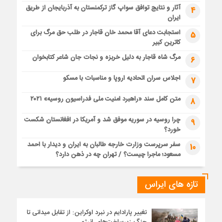
آثار و نتایج توافق سواپ گاز ترکمنستان به آذربایجان از طریق
4
ایران
استجابت دعای آقا محمد خان قاجار در طلب حق مرگ برای
5
کاترین کبیر
مرگ شاه قاجار به دلیل خربزه و نجات جان شاعر کتابخوان
6
اجلاس سران اتحادیه اروپا و مناسبات با مسکو
7
متن کامل سند «راهبرد امنیت ملی فدراسیون روسیه» ۲۰۲۱
8
چرا روسیه در سوریه موفق شد و آمریکا در افغانستان شکست
9
خورد؟
سفر سرپرست وزارت خارجه طالبان به ایران و دیدار با احمد
10
مسعود؛ ماجرا چیست؟ / تهران چه در ذهن دارد؟
تازه های ایراس
تغییر پارادایم در نبرد اوکراین: از تقابل میدانی تا
جنگ زیرساخت‌های انرژی