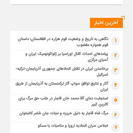
آخرین اخبار
نگاهی به تاریخ و وضعیت قوم هزاره در افغانستان؛ داستان
1
قوم همواره مغضوب
پیامدهای احداث کانال اوراسیا بر ژئواکونومیک ایران و
2
آسیای مرکزی
برخاستن ایران در تقابل اتحادهای جمهوری آذربایجان-ترکیه-
3
اسرائیل
آثار و نتایج توافق سواپ گاز ترکمنستان به آذربایجان از طریق
4
ایران
استجابت دعای آقا محمد خان قاجار در طلب حق مرگ برای
5
کاترین کبیر
مرگ شاه قاجار به دلیل خربزه و نجات جان شاعر کتابخوان
6
اجلاس سران اتحادیه اروپا و مناسبات با مسکو
7