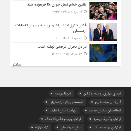
طنین خشم نسل جوان امّا فرسوده هند
۰۶ مرداد ۱۴۰۵ - ۱۲:۴۲
فشار کنترل‌شده؛ راهبرد روسیه پس از انتخابات
ارمنستان
۰۴ مرداد ۱۴۰۵ - ۱۱:۲۴
در دل بحران فرصتی نهفته است
۰۳ مرداد ۱۴۰۵ - ۱۲:۲۲
بیشتر
آسیای مرکزی،روسیه،اوکراین
آفریقا،روسیه
آمریکا،روسیه،تحریم
ارمنستان،باکو،ترکیه،ایران
افغانستان،طالبان،قدرت
اوراسیا،ایران،تجارت
اوکراین،آمریکا،روسیه
اوکراین،روسیه،آمریکا،جنگ
اوکراین،روسیه،جنگ
ایران،آذربایجان
ترکیه،زلزله