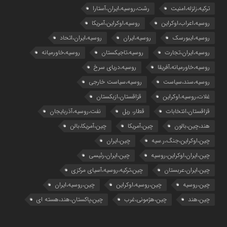
ترکیه،زلزله،امنیت
رشت،روسیه،ایران،آستارا
روسیه،اعراب،اوکراین
روسیه،اوکراین،آمریکا
روسیه،ایبورسک
روسیه،ایران
روسیه،ایران،اتحاد
روسیه،ایران،تجارت
روسیه،تاجیکستان
روسیه،خاورمیانه
روسیه،خاورمیانه،آفریقا
روسیه،دریای سرخ
روسیه،سند،سیاست
روسیه،سیاست خارجی
غلات،روسیه،اوکراین
قزاقستان،ازبکستان
قزاقستان،انتخابات
قطار، ریل
نفت،روسیه،آذربایجان
هند،چین،بالون
چین،آمریکا
چین،آمریکا،بالن
چین،اوکراین،جنگ،ر.سیه
چین،ایران
چین،ایران،اوکراین،روسیه
چین،ایران،رئیسی
چین،ایران،عربستان
چین،ترکیه،روسیه،آسیای مرکزی
چین،روسیه
چین،روسیه،اوکراین
چین،روسیه،ایران
چین،هند
چین،هژمونی،غرب
چین،پاکستان،هند،هسته ای