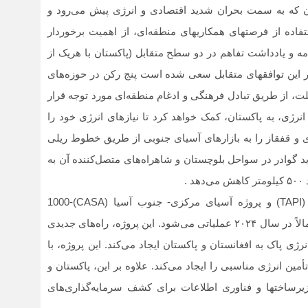
 که به سمت بحران شدید اقتصادی و انرژی پیش می‏‌رود و
تفاده از فرصت‏های همکاری‏های منطقه‌ای، از اهمیت برخوردار
مه و یادداشت تفاهم در دو سطح متقابل (پاکستان با هریک از
ر این توافق‏های متقابل سعی شده است پنج رکن در حوزه‏‌های
ملت، از طریق تبادل فرهنگی و ادغام منطقه‌ای مورد توجه قرار
 انرژی، به پاکستان، کمک خواهد کرد تا نیازهای انرژی خود را
و قفقاز را به بازارهای آسیای جنوبی از طریق خطوط ریلی
ید گوادر در سواحل بلوچستان و شاهراه‏‌های متصل‌کننده آن به
.
پروژه خط لوله گاز ترکمنستان-افغانستان-پاکستان-هند (TAPI) و پروژه آسیای مرکزی- جنوب آسیا (CASA)-1000
مهم‌ترین پروژه‌‏های انرژی دوجانبه پاکستان- است که احتمالاً در سال ۲۰۲۴ عملیاتی می‏‌شود. این پروژه، راه‌‏های جدیدی
 پاک به افغانستان و پاکستان ایجاد می‏‌کند. این پروژه، با
ن انرژی مناسبی را ایجاد می‏‌کند. علاوه بر این، پاکستان و
ساخت‏ها و فناوری اطلاعات برای کشف سرمایه‌گذاری‏‌های