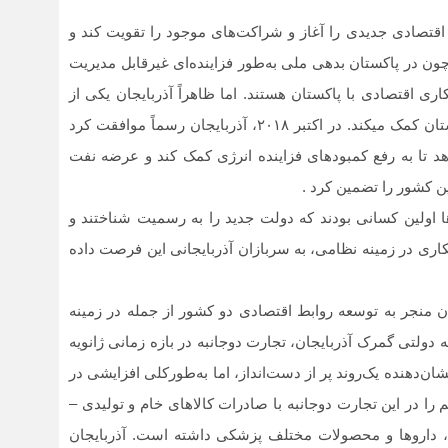
قتصادی جدیدی را آغاز و شراکت‌های موجود را تقویت ‌کند و
چون در پاکستان بدهی ملی به‌طور فزاینده‌ای غیرقابل مدیریت
اری اقتصادی با پاکستان هستند. اما ظاهراً آذربایجان یکی از
کشورهای نادر است که امروزه در مواقع ضروری به پاکستان کمک می‏کند. در اکتبر ۲۰۱۸، آذربایجان رسماً موافقت کرد
پاکستان ارائه دهد تا به رفع کمبودهای فزاینده انرژی کمک کند و عرضه نفت
ین کشور را تضمین کرد .
ایجان در اوایل دهه ۱۹۹۰، پاکستانی‏‌ها اولین کسانی بودند که دولت جدید را به رسمیت شناختند و
مکاری در زمینه نظامی، به سربازان آذربایجانی این فرصت داده
 منجر به توسعه روابط اقتصادی دو کشور از جمله در زمینه
ی گمرک آذربایجان، تجارت دوجانبه در بازه زمانی ژانویه
لار بوده است. این نشان‌دهنده یک‌روند پر از دست‌انداز، اما به‌طورکلی افزایشی در
ا در این تجارت دوجانبه با صادرات کالاهای خام و تولیدی –
اک، داروها و محصولات مختلف پزشکی داشته است. آذربایجان