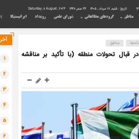
1
تاریخ :
شنبه, ۱۷ مرداد , ۱۴۰۵
24 صفر 1448
Saturday, 8 August , 2026
مناطق
گروه‌های مطالعاتی
شورای علمی
رویداد
ایرانیستیکا
N
آخری
نه‌ها
مناطق
قبال تحولات منطقه‏ (با تأکید بر مناقشه
1
2
3
4
5
6