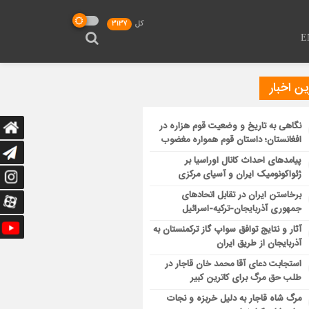
کل
3137
E
ن اخبار
نگاهی به تاریخ و وضعیت قوم هزاره در
افغانستان؛ داستان قوم همواره مغضوب
پیامدهای احداث کانال اوراسیا بر
ژئواکونومیک ایران و آسیای مرکزی
برخاستن ایران در تقابل اتحادهای
جمهوری آذربایجان-ترکیه-اسرائیل
آثار و نتایج توافق سواپ گاز ترکمنستان به
آذربایجان از طریق ایران
استجابت دعای آقا محمد خان قاجار در
طلب حق مرگ برای کاترین کبیر
مرگ شاه قاجار به دلیل خربزه و نجات