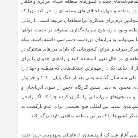
تفاهم‌نامه‌های جدید با کشورهای منطقه آسیای مرکزی و قفقاز
 منطقه و جهان، اختلاف‌های منطقه‌ای را حل کند. چرا که
ح‌آمیز لازم برای همکاری فرامنطقه‌ای مرتبط است. تا زمانی
قه وجود دارد، هیچ سرمایه‌گذاری نمی‏تواند در خدمت دولت‏ها
نها می‌‏توانند به بازارهای دوردست دسترسی داشته باشند، بلکه
ار تمرکز صرف بر موانع، کشورهایی که دارای مرزهای مشترک در
نطقه‌ای در حال تغییر استفاده کنند و راه‌های جدیدی را برای
آن بیابند. یکی از مهم‌ترین اختلاف‌هایی که منطقه و جهان را
درگیر کرده، مسئله قره‌باغ است و تنش‌ها در این منطقه طی سه سال گذشته یعنی بعد از جنگ پایان ۲۰۲۰ و افزایش
 محدود به دلیل بستن گذرگاه لاچین از سوی آذربایجان و
میانجی‌های بین‌المللی را نگران کرده چرا که اگر راه‌حل
 قطب‌بندی شدید بین‌المللی هیچ تضمینی برای عدم بازگشت به
دیگر کشورها را که در این منطقه منافعی دارند درگیر کند.
بـین دو کـشور قفقـاز جنـوبی در سال ۱۹۸۸ هنگـامی آغـاز شـد کـه ارمنـستان، ادعاهـای سـرزمینی خـود علیـه