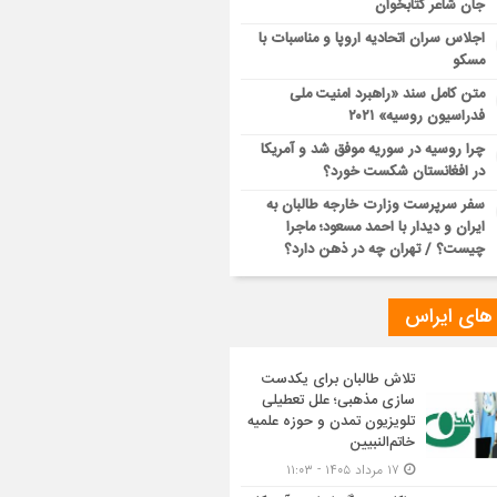
جان شاعر کتابخوان
اجلاس سران اتحادیه اروپا و مناسبات با
مسکو
متن کامل سند «راهبرد امنیت ملی
فدراسیون روسیه» ۲۰۲۱
چرا روسیه در سوریه موفق شد و آمریکا
در افغانستان شکست خورد؟
سفر سرپرست وزارت خارجه طالبان به
ایران و دیدار با احمد مسعود؛ ماجرا
چیست؟ / تهران چه در ذهن دارد؟
 های ایراس
تلاش طالبان برای یکدست
سازی مذهبی؛ علل تعطیلی
تلویزیون تمدن و حوزه علمیه
خاتم‌النبیین
۱۷ مرداد ۱۴۰۵ - ۱۱:۰۳