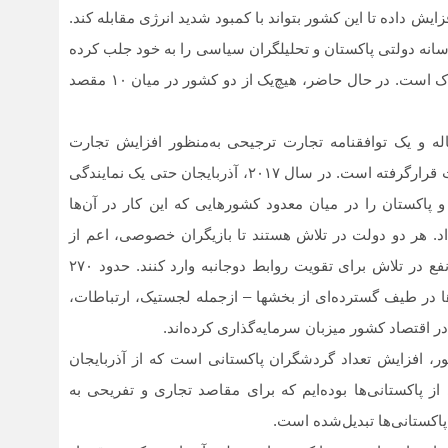
یش داده تا این کشور بتواند با کمبود شدید انرژی مقابله کند.
سانه دولتی پاکستان و تحلیلگران سیاسی را به خود جلب کرده
است. با این‌ حال، به‌صورت مطلق، تجارت هنوز بسیار اندک است. در حال حاضر، هیچ‌یک از دو کشور در میان ۱۰ مقصد
له و یک توافقنامه تجارت ترجیحی به‌منظور افزایش تجارت
دوجانبه به ۵۰۰ میلیون دلار در حال حاضر بسیار مورد بحث قرارگرفته است. در سال ۲۰۱۷، آذربایجان حتی یک نمایندگی
و پاکستان را در میان معدود کشورهایی که این کار در آن‌ها
داد. هر دو دولت در تلاش هستند تا بازیگران خصوصی، اعم از
صاحبان مشاغل بزرگ و متوسط را به‌عنوان شرکای ذی‌نفع در تلاش برای تقویت روابط دوجانبه وارد کنند. حدود ۲۷۰
ها در طیف گسترده‌ای از بخش‏ها – ازجمله لجستیک، ارتباطات،
هور، افزایش تعداد گردشگران پاکستانی است که از آذربایجان
ی از پاکستانی‌‏ها بوده‌ایم که برای مقاصد تجاری و تفریحی به
 پاکستانی‏‌ها تبدیل‌شده است.