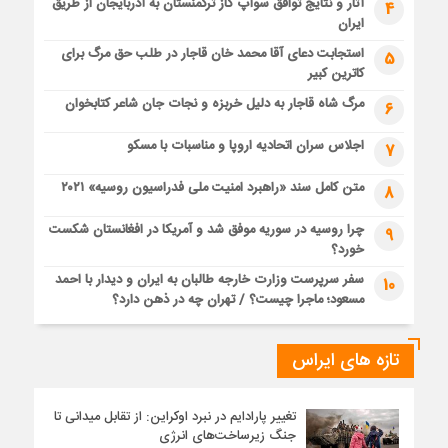
آثار و نتایج توافق سواپ گاز ترکمنستان به آذربایجان از طریق
4
ایران
استجابت دعای آقا محمد خان قاجار در طلب حق مرگ برای
5
کاترین کبیر
مرگ شاه قاجار به دلیل خربزه و نجات جان شاعر کتابخوان
6
اجلاس سران اتحادیه اروپا و مناسبات با مسکو
7
متن کامل سند «راهبرد امنیت ملی فدراسیون روسیه» ۲۰۲۱
8
چرا روسیه در سوریه موفق شد و آمریکا در افغانستان شکست
9
خورد؟
سفر سرپرست وزارت خارجه طالبان به ایران و دیدار با احمد
10
مسعود؛ ماجرا چیست؟ / تهران چه در ذهن دارد؟
تازه های ایراس
تغییر پارادایم در نبرد اوکراین: از تقابل میدانی تا
جنگ زیرساخت‌های انرژی