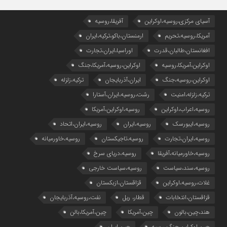
آسیای مرکزی،روسیه،اوکراین
آفریقا،روسیه
آمریکا،روسیه،تحریم
ارمنستان،باکو،ترکیه،ایران
افغانستان،طالبان،قدرت
اوراسیا،ایران،تجارت
اوکراین،آمریکا،روسیه
اوکراین،روسیه،آمریکا،جنگ
اوکراین،روسیه،جنگ
ایران،آذربایجان
ترکیه،زلزله
ترکیه،زلزله،امنیت
رشت،روسیه،ایران،آستارا
روسیه،اعراب،اوکراین
روسیه،اوکراین،آمریکا
روسیه،ایبورسک
روسیه،ایران
روسیه،ایران،اتحاد
روسیه،ایران،تجارت
روسیه،تاجیکستان
روسیه،خاورمیانه
روسیه،خاورمیانه،آفریقا
روسیه،دریای سرخ
روسیه،سند،سیاست
روسیه،سیاست خارجی
غلات،روسیه،اوکراین
قزاقستان،ازبکستان
قزاقستان،انتخابات
قطار، ریل
نفت،روسیه،آذربایجان
هند،چین،بالون
چین،آمریکا
چین،آمریکا،بالن
چین،اوکراین،جنگ،ر.سیه
چین،ایران