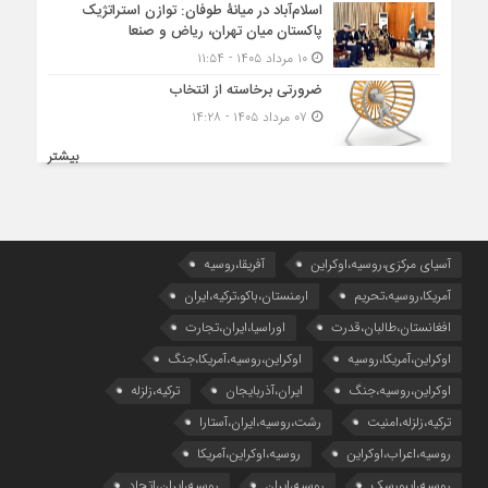
اسلام‌آباد در میانۀ طوفان: توازن استراتژیک
پاکستان میان تهران، ریاض و صنعا
۱۰ مرداد ۱۴۰۵ - ۱۱:۵۴
ضرورتی برخاسته از انتخاب
۰۷ مرداد ۱۴۰۵ - ۱۴:۲۸
بیشتر
آسیای مرکزی،روسیه،اوکراین
آفریقا،روسیه
آمریکا،روسیه،تحریم
ارمنستان،باکو،ترکیه،ایران
افغانستان،طالبان،قدرت
اوراسیا،ایران،تجارت
اوکراین،آمریکا،روسیه
اوکراین،روسیه،آمریکا،جنگ
اوکراین،روسیه،جنگ
ایران،آذربایجان
ترکیه،زلزله
ترکیه،زلزله،امنیت
رشت،روسیه،ایران،آستارا
روسیه،اعراب،اوکراین
روسیه،اوکراین،آمریکا
روسیه،ایبورسک
روسیه،ایران
روسیه،ایران،اتحاد