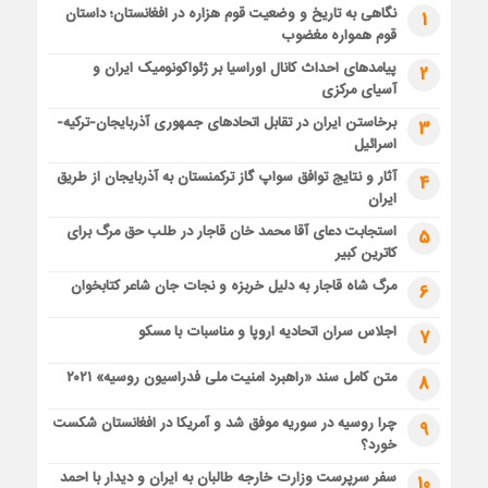
نگاهی به تاریخ و وضعیت قوم هزاره در افغانستان؛ داستان
1
قوم همواره مغضوب
پیامدهای احداث کانال اوراسیا بر ژئواکونومیک ایران و
2
آسیای مرکزی
برخاستن ایران در تقابل اتحادهای جمهوری آذربایجان-ترکیه-
3
اسرائیل
آثار و نتایج توافق سواپ گاز ترکمنستان به آذربایجان از طریق
4
ایران
استجابت دعای آقا محمد خان قاجار در طلب حق مرگ برای
5
کاترین کبیر
مرگ شاه قاجار به دلیل خربزه و نجات جان شاعر کتابخوان
6
اجلاس سران اتحادیه اروپا و مناسبات با مسکو
7
متن کامل سند «راهبرد امنیت ملی فدراسیون روسیه» ۲۰۲۱
8
چرا روسیه در سوریه موفق شد و آمریکا در افغانستان شکست
9
خورد؟
سفر سرپرست وزارت خارجه طالبان به ایران و دیدار با احمد
10