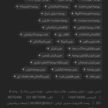
روسیه،ایران،تجارت
روسیه،تاجیکستان
روسیه،خاورمیانه
روسیه،خاورمیانه،آفریقا
روسیه،دریای سرخ
روسیه،سند،سیاست
روسیه،سیاست خارجی
غلات،روسیه،اوکراین
قزاقستان،ازبکستان
قزاقستان،انتخابات
قطار، ریل
نفت،روسیه،آذربایجان
هند،چین،بالون
چین،آمریکا
چین،آمریکا،بالن
چین،اوکراین،جنگ،ر.سیه
چین،ایران
چین،ایران،اوکراین،روسیه
چین،ایران،رئیسی
چین،ایران،عربستان
چین،ترکیه،روسیه،آسیای مرکزی
چین،روسیه
چین،روسیه،اوکراین
چین،روسیه،ایران
چین،هند
چین،هژمونی،غرب
چین،پاکستان،هند،هسته ای
آدرس: تهران – خیابان ولیعصر – بالاتر از پارک ساعی – کوچه امینی، پلاک 2 – واحد 8
| کدپستی: 1434734368 | تلفن: 88770586-021 88792496-
021 | پست الکترونیک سردبیر ایراس : sardabir@iras.ir |
توسعه و پشتیبانی