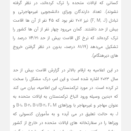
کسانی که ایالات متحده را ترک کرده‌اند، در نظر گرفته
نشوند). تعداد دارندگان ویزای دانشجویی غیرمهاجرتی و
تبادل (F, M, J) نیز ۲۰۷ نفر بود که ۴۵ نفر از آن ها اقامت
بیش از حد داشتند. گمان می‌رود چهار نفر از آن ها کشور را
ترک کرده‌اند که نرخ کل اقامت بیش از حد ۷۴/۲۱ درصد را
تشکیل می‌دهد (۸۱/۱۹ درصد، بدون در نظر گرفتن خروج
‌های دیرهنگام).
در این اعلامیه به ارقام بالاتر در گزارش اقامت بیش از حد
سال ۲۰۲۳ اشاره شده است و این امر، درک مشکل را سخت
تر کرده است. در مورد ترکمنستان، این اعلامیه، بیان می کند
که «بدین وسیله ورود اتباع ترکمنستان به ایالات متحده به
عنوان مهاجر و غیرمهاجر با ویزاهای B-1، B-2، B-1/B-2، F، M و
J به حالت تعلیق در می ‌آید» و به مأموران کنسولی که
ویزاها را در سفارتخانه‌ های ایالات متحده در خارج از کشور