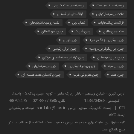
روسیه،سند،سیاست
روسیه،سیاست خارجی
غلات،روسیه،اوکراین
قزاقستان،ازبکستان
قزاقستان،انتخابات
قطار، ریل
نفت،روسیه،آذربایجان
هند،چین،بالون
چین،آمریکا
چین،آمریکا،بالن
چین،اوکراین،جنگ،ر.سیه
چین،ایران
چین،ایران،اوکراین،روسیه
چین،ایران،رئیسی
چین،ایران،عربستان
چین،ترکیه،روسیه،آسیای مرکزی
چین،روسیه
چین،روسیه،اوکراین
چین،روسیه،ایران
چین،هند
چین،هژمونی،غرب
چین،پاکستان،هند،هسته ای
آدرس: تهران – خیابان ولیعصر – بالاتر از پارک ساعی – کوچه امینی، پلاک 2 – واحد 8
| کدپستی: 1434734368 | تلفن: 88770586-021 88792496-
021 | پست الکترونیک سردبیر ایراس : sardabir@iras.ir |
توسعه و پشتیبانی
توسط AKO
كليه حقوق این سایت برای مجموعه ایراس محفوظ است، استفاده از مطالب با ذكر
منبع بلامانع است.