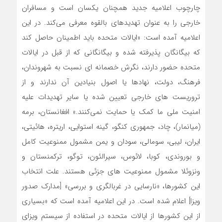
چارچوب اعلامیه جدید همچنان یکسان است و مسافران
خارجی را به عنوان تهدیدهای بالقوه معرفی می‌کند. در این
اعلامیه آمده است: «ایالات متحده باید اطمینان حاصل کند
که بیگانگان پذیرفته‌ شده و بیگانگانی که از قبل در ایالات
متحده حضور دارند، نگرش خصمانه‌ ای نسبت به شهروندان،
فرهنگ، دولت، نهادها یا اصول بنیادین آن ندارند و از
تروریست‌ های خارجی تعیین‌ شده یا سایر تهدیدات علیه
امنیت ملی ما کمک یا حمایت نمی‌کنند.» افغانستان، برمه
(میانمار)، چاد، جمهوری کنگو، گینه استوایی، اریتره، هائیتی،
ایران، لیبی، سومالی، سودان و یمن مشمول ممنوعیت کامل
و بوروندی، کوبا، لائوس، سیرالئون، توگو، ترکمنستان و
ونزوئلا مشمول ممنوعیت ‌های جزئی هستند. علت انتخاب
این کشورها، «نارسایی در غربالگری و بررسی» [مدارک صدور
ویزا] اعلام شده است. در این اعلامیه آمده است که «بسیاری
از این کشورها از ایالات متحده در استفاده از سیستم ویزای