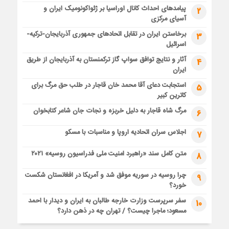
پیامدهای احداث کانال اوراسیا بر ژئواکونومیک ایران و
2
آسیای مرکزی
برخاستن ایران در تقابل اتحادهای جمهوری آذربایجان-ترکیه-
3
اسرائیل
آثار و نتایج توافق سواپ گاز ترکمنستان به آذربایجان از طریق
4
ایران
استجابت دعای آقا محمد خان قاجار در طلب حق مرگ برای
5
کاترین کبیر
مرگ شاه قاجار به دلیل خربزه و نجات جان شاعر کتابخوان
6
اجلاس سران اتحادیه اروپا و مناسبات با مسکو
7
متن کامل سند «راهبرد امنیت ملی فدراسیون روسیه» ۲۰۲۱
8
چرا روسیه در سوریه موفق شد و آمریکا در افغانستان شکست
9
خورد؟
سفر سرپرست وزارت خارجه طالبان به ایران و دیدار با احمد
10
مسعود؛ ماجرا چیست؟ / تهران چه در ذهن دارد؟