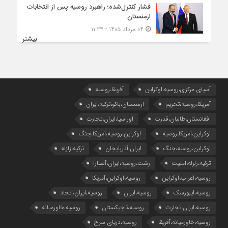
فشار کنترل‌شده؛ راهبرد روسیه پس از انتخابات
ارمنستان
۰۴ مرداد ۱۴۰۵ - ۱۱:۲۴
بیشتر
آسیای مرکزی،روسیه،اوکراین
آفریقا،روسیه
آمریکا،روسیه،تحریم
ارمنستان،باکو،ترکیه،ایران
افغانستان،طالبان،قدرت
اوراسیا،ایران،تجارت
اوکراین،آمریکا،روسیه
اوکراین،روسیه،آمریکا،جنگ
اوکراین،روسیه،جنگ
ایران،آذربایجان
ترکیه،زلزله
ترکیه،زلزله،امنیت
رشت،روسیه،ایران،آستارا
روسیه،اعراب،اوکراین
روسیه،اوکراین،آمریکا
روسیه،ایبورسک
روسیه،ایران
روسیه،ایران،اتحاد
روسیه،ایران،تجارت
روسیه،تاجیکستان
روسیه،خاورمیانه
روسیه،خاورمیانه،آفریقا
روسیه،دریای سرخ