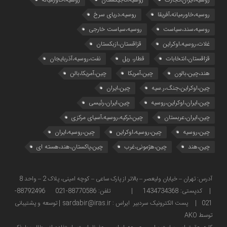
روسیه،خاورمیانه،آفریقا
روسیه،دریای سرخ
روسیه،سند،سیاست
روسیه،سیاست خارجی
غلات،روسیه،اوکراین
قزاقستان،ازبکستان
قزاقستان،انتخابات
قطار، ریل
نفت،روسیه،آذربایجان
هند،چین،بالون
چین،آمریکا
چین،آمریکا،بالن
چین،اوکراین،جنگ،ر.سیه
چین،ایران
چین،ایران،اوکراین،روسیه
چین،ایران،رئیسی
چین،ایران،عربستان
چین،ترکیه،روسیه،آسیای مرکزی
چین،روسیه
چین،روسیه،اوکراین
چین،روسیه،ایران
چین،هند
چین،هژمونی،غرب
چین،پاکستان،هند،هسته ای
آدرس: تهران – خیابان ولیعصر – بالاتر از پارک ساعی – کوچه امینی، پلاک 2 – واحد 8
| کدپستی: 1434734368 | تلفن: 88770586-021 88792496-
021 | پست الکترونیک سردبیر ایراس : sardabir@iras.ir |
توسعه و پشتیبانی
توسط AKO