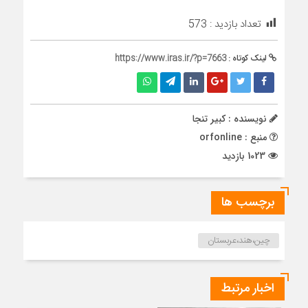
تعداد بازدید :
573
لینک کوتاه :
https://www.iras.ir/?p=7663
نویسنده : کبیر تنجا
منبع : orfonline
1023 بازدید
برچسب ها
چین،هند،عربستان
اخبار مرتبط