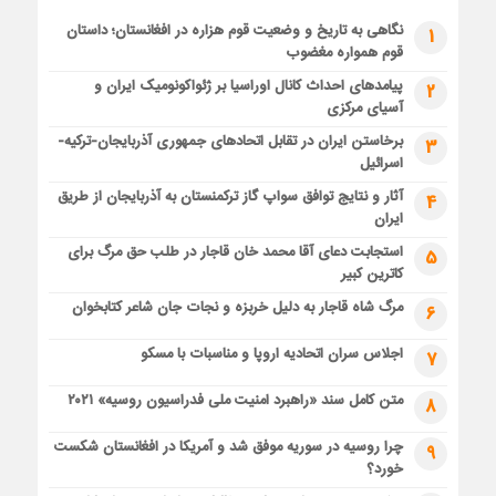
نگاهی به تاریخ و وضعیت قوم هزاره در افغانستان؛ داستان
1
قوم همواره مغضوب
پیامدهای احداث کانال اوراسیا بر ژئواکونومیک ایران و
2
آسیای مرکزی
برخاستن ایران در تقابل اتحادهای جمهوری آذربایجان-ترکیه-
3
اسرائیل
آثار و نتایج توافق سواپ گاز ترکمنستان به آذربایجان از طریق
4
ایران
استجابت دعای آقا محمد خان قاجار در طلب حق مرگ برای
5
کاترین کبیر
مرگ شاه قاجار به دلیل خربزه و نجات جان شاعر کتابخوان
6
اجلاس سران اتحادیه اروپا و مناسبات با مسکو
7
متن کامل سند «راهبرد امنیت ملی فدراسیون روسیه» ۲۰۲۱
8
چرا روسیه در سوریه موفق شد و آمریکا در افغانستان شکست
9
خورد؟