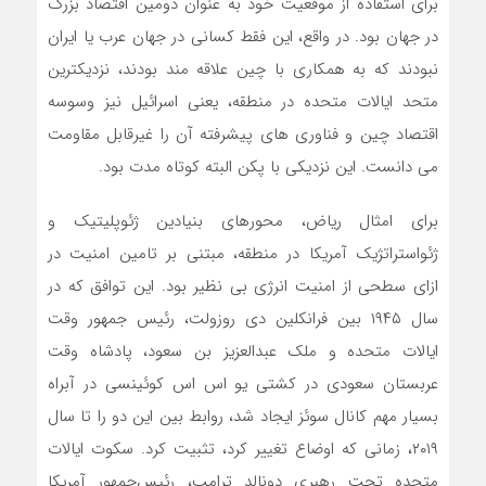
برای استفاده از موقعیت خود به عنوان دومین اقتصاد بزرگ
در جهان بود. در واقع، این فقط کسانی در جهان عرب یا ایران
نبودند که به همکاری با چین علاقه مند بودند، نزدیکترین
متحد ایالات متحده در منطقه، یعنی اسرائیل نیز وسوسه
اقتصاد چین و فناوری های پیشرفته آن را غیرقابل مقاومت
می دانست. این نزدیکی با پکن البته کوتاه مدت بود.
برای امثال ریاض، محورهای بنیادین ژئوپلیتیک و
ژئواستراتژیک آمریکا در منطقه، مبتنی بر تامین امنیت در
ازای سطحی از امنیت انرژی بی نظیر بود. این توافق که در
سال ۱۹۴۵ بین فرانکلین دی روزولت، رئیس جمهور وقت
ایالات متحده و ملک عبدالعزیز بن سعود، پادشاه وقت
عربستان سعودی در کشتی یو اس اس کوئینسی در آبراه
بسیار مهم کانال سوئز ایجاد شد، روابط بین این دو را تا سال
۲۰۱۹، زمانی که اوضاع تغییر کرد، تثبیت کرد. سکوت ایالات
متحده تحت رهبری دونالد ترامپ، رئیس‌جمهور آمریکا