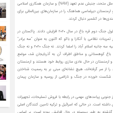
کشمیر به کانون مهم همکاری باکو و اسلام آباد در سازمان ملل متحد، جنبش عدم تعهد (NAM) و سازمان همکاری اسلامی
ارمنستان دیپلماسی هماهنگ را در سازمان‌های بین‌المللی برای
دی‌ها در کشمیر دنبال کردند.
هم پاکستان و هم هند تعامل خود را با قفقاز جنوبی در طول جنگ دوم قره باغ در سال ۲۰۲۰ افزایش دادند. پاکستان در
رینات نظامی با آنکارا و باکو که اکنون به عنوان “سه برادر”
شناخته‌ می‌شود، شرکت‌ می‌کرد. در ژانویه ۲۰۲۱، طرفین اعلامیه سه جانبه اسلام آباد را امضا کردند. نه جنگ ۲۰۲۰ و نه جنگ
بازگشت کامل قره باغ کوهستانی و مناطق اطراف آن به آذربایجان شد، موضع
یه و ارمنستان در حال عادی سازی روابط خود هستند و ارمنستان
 از سر گرفته‌اند، هیچ نشانه‌ای مبنی بر به رسمیت شناختن
ن شکست خورده در جنگ و ناراضی از روسیه و سازمان پیمان
 جنوبی پیامدهای مهمی در رابطه با فروش تسلیحات، تجهیزات
ن داشته است. در حالی که اسرائیل و ترکیه تامین کنندگان اصلی
 گذشته به طور پیوسته در حال افزایش بوده است. بر اساس