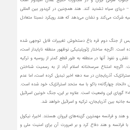
ر جنوب شرقی ایران و در مجاورت خلیج عمان امیدوار است
 – دریای سیاه تشدید کند. هند همچنین در کریدور بین المللی
یران، آذربایجان و روسیه شرکت‌ می‌کند و نشان‌ می‌دهد که هند رویکرد نسبتا متعادل
ی پس از جنگ دوم قره باغ دستخوش تغییرات قابل توجهی شده
ه است. اگرچه ساختار ژئوپلیتیکی نوظهور منطقه ناپایدار است،
 نقش و نفوذ آنها در منطقه به طور قطع کمتر از روسیه و ترکیه
اگرچه امتناع سرسختانه اسلام آباد از به رسمیت شناختن
استراتژیک آذربایجان در سه دهه اخیر تبدیل کرده است، اما عدم
«اتحاد چهارگانه» باکو با سه متحد استراتژیک خود شده است.
مانورهای نظامی پاکستان، ترکیه و آذربایجان در سپتامبر ۲۰۲۱ گویای این وضعیت است. علاوه بر این، جنگ خونین اسرائیل
جانبه بین آذربایجان، ترکیه و اسرائیل خواهد شد.
هند و فرانسه مهمترین گزینه‌های ایروان هستند. اخیرا، نیکول
 با فرانسه و هند دفاع کرد و بر ضرورت آن برای امنیت ملی و