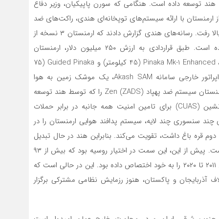
 هند توسعه داده است. هنگامی که سورن پاپیکیان، وزیر دفاع
رد، حمایت هند از ارمنستان با ارائه سیستم‌های توپخانه‌ای هندی، راکت‌های ضد
تانک و مهمات به ارزش ۲۴۵ میلیون دلار آمریکا به سرعت بالا رفت. رسانه‌های هندی گزارش دادند که ارمنستان ۳ نسخه از
سامانه موشکی چند پرتابی پیناکا را به هند سفارش داده است. طبق قراردادی به ارزش ۲۵۰ میلیون دلار، ارمنستان
نسخه‌هایی از سیستم‌های پیناکا Mk-1 (برد ۳۷٫۵ کیلومتر)، Pinaka Mk-1 Enhanced (45 کیلومتر) و Guided Pinaka (75
کیلومتر) را سفارش داد. قابل ذکر است، ارمنستان اولین اپراتور خارجی سامانه Akash SAM، یک موشک زمین به هوا
متحرک میان برد شد. در ادامه این روند، در نوامبر ۲۰۲۳، ارمنستان سیستم ضد پهپاد Zen (ZADS) را که توسط هند توسعه
داده شده بود، سفارش داد. این سامانه هوایی بدون سرنشین (CUAS) برای تامین امنیت همه جانبه در برابر حملات
ند سنسوری چند لایه، سیستم پدافند هوایی ارمنستان را در
ه نقش مهمی در جنگ دوم قره باغ داشت، تقویت‌ می‌کند. بنابراین هند در حال تبدیل
شدن به شریک کلیدی ارمنستان در همکاری نظامی-فنی است. پیش از این، این سمت در اختیار روسیه بود که بیش از ۹۳
درصد از تسلیحات و تجهیزات نظامی ارمنستان در سال‌های ۲۰۱۱ تا ۲۰۲۰ را به خود اختصاص داده بود. این در حالی است که
اف آذربایجان و پاکستان، هنوز رزمایش نظامی مشترکی برگزار