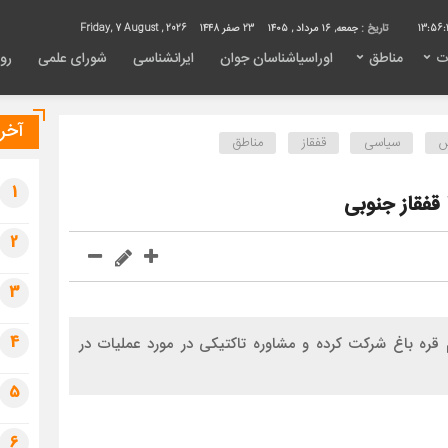
13:56:
تاریخ :
جمعه, ۱۶ مرداد , ۱۴۰۵
23 صفر 1448
Friday, 7 August , 2026
ت
مناطق
اوراسیاشناسان جوان
ایرانشناسی
شورای علمی
روی
آخری
س
سیاسی
قفقاز
مناطق
1
قفقاز جنوبی
2
3
4
ره باغ شرکت کرده و مشاوره تاکتیکی در مورد عملیات در
5
6