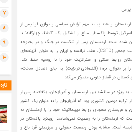
ایراس
7
 ارمنستان و هند پیامد مهم آرایش سیاسی و توازن قوا پس از
8
رائیل توسط پاکستان مانع از تشکیل یک “ائتلاف چهارگانه” با
ستان شده است. ارمنستان پس از شکست در جنگ و در بحبوحه
9
نارضایتی از متحد سنتی خود روسیه و سازمان پیمان امنیت جمعی (CSTO)، هند، فرانسه و ایران را به عنوان گزینه‌های
10
منستان روابط سنتی و استراتژیک خود را با روسیه حفظ کند.
را بر «توازن نرم» (اقتصادی-ترانزیت) به جای «تعادل سخت»
 پاکستان در قفقاز جنوبی متمرکز می‌کند.
تازه
ه ویژه در مناقشه بین ارمنستان و آذربایجان، بلافاصله پس از
ترکیه دومین کشوری بود که آذربایجان را به عنوان یک کشور
ن و عربستان سعودی روابط دیپلماتیک خود را با ارمنستان به
ست که ارمنستان را به رسمیت نمی‌شناسد. رویکرد پاکستان در
ل مقایسه است. مشابه بودن وضعیت حقوقی و سرزمینی قره باغ و