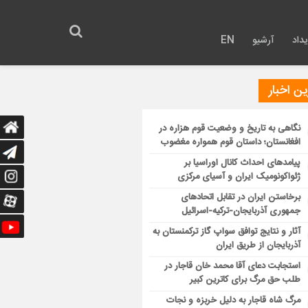
داد
آرشیو
EN
ن اخبار
نگاهی به تاریخ و وضعیت قوم هزاره در
افغانستان؛ داستان قوم همواره مغضوب
پیامدهای احداث کانال اوراسیا بر
ژئواکونومیک ایران و آسیای مرکزی
برخاستن ایران در تقابل اتحادهای
جمهوری آذربایجان-ترکیه-اسرائیل
آثار و نتایج توافق سواپ گاز ترکمنستان به
آذربایجان از طریق ایران
استجابت دعای آقا محمد خان قاجار در
طلب حق مرگ برای کاترین کبیر
مرگ شاه قاجار به دلیل خربزه و نجات