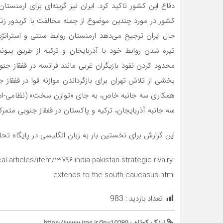
دفاع این کشور تاکید کرد. ایران نیز گزینه‌ای برای ارمنست
کشور در مورد چندین موضوع از جمله مخالفت با کریدور زنگز
حال ایران ترجیح‌ می‌دهد ارمنستان روابط سنتی و استراتژیک
تیره شدن روابط خود با آذربایجان و ترکیه از طریق پیون
محدود کردن نفوذ بازیگران غربی مانند فرانسه در قفقاز جنو
بخشی از تلاش تهران برای بازگرداندن موازنه قوا در قفقاز
همکاری سه جانبه خاص، به جای «توازن سخت» (نظامی-امنیتی)
سه جانبه آذربایجان، ترکیه و پاکستان در قفقاز جنوبی متمرک
این گزارش برای نخستین بار به زبان انگلیسی در پایگاه تح
l-articles/item/13796-india-pakistan-strategic-rivalry-
extends-to-the-south-caucasus.html
تعداد بازدید :
983