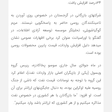
۳۴درصد افزایش یافت.
شرکت­های بازرگانی در گرجستان در خصوص روی آوردن به
تامین­کنندگان روسی حاضر به پاسخگویی نیستند. مریم
گوگیاشویلی، تحلیلگر موسسه توسعه آزادی اطلاعات، در
گفتگو با اوراسیانت عنوان کرد برخی اظهارات عمومی نشان
می­دهد دلیل افزایش واردات، قیمت پایین محصولات روسی
بوده است.
در ماه جولای سال جاری سوسو پخاکادزه، رییس گروه
ویسول (یکی از بازیگران اصلی بازار واردات نفت)، اعلام کرد
این گروه با توجه به نوسانات قیمت نفت که ناشی از جنگ
روسیه علیه اوکراین بوده، به دنبال جایگزین­های ارزان­تر برای آن
است. او افزود: “ما بازرگانان با هر کشوری در خصوص نفت
مذاکره می­کنیم و از هر کشوری که ارزان­تر باشد وارد می­کنیم”.