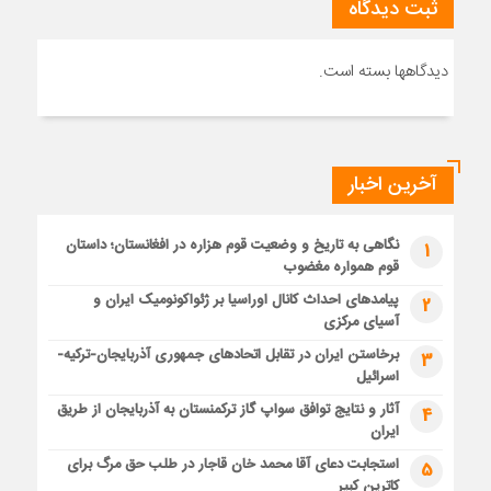
ثبت دیدگاه
دیدگاهها بسته است.
آخرین اخبار
نگاهی به تاریخ و وضعیت قوم هزاره در افغانستان؛ داستان
1
قوم همواره مغضوب
پیامدهای احداث کانال اوراسیا بر ژئواکونومیک ایران و
2
آسیای مرکزی
برخاستن ایران در تقابل اتحادهای جمهوری آذربایجان-ترکیه-
3
اسرائیل
آثار و نتایج توافق سواپ گاز ترکمنستان به آذربایجان از طریق
4
ایران
استجابت دعای آقا محمد خان قاجار در طلب حق مرگ برای
5
کاترین کبیر