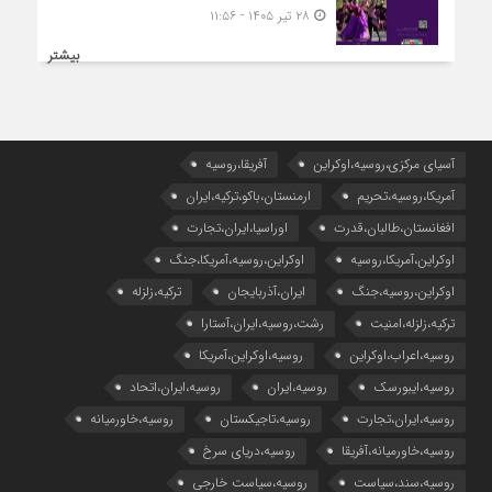
۲۸ تیر ۱۴۰۵ - ۱۱:۵۶
بیشتر
آسیای مرکزی،روسیه،اوکراین
آفریقا،روسیه
آمریکا،روسیه،تحریم
ارمنستان،باکو،ترکیه،ایران
افغانستان،طالبان،قدرت
اوراسیا،ایران،تجارت
اوکراین،آمریکا،روسیه
اوکراین،روسیه،آمریکا،جنگ
اوکراین،روسیه،جنگ
ایران،آذربایجان
ترکیه،زلزله
ترکیه،زلزله،امنیت
رشت،روسیه،ایران،آستارا
روسیه،اعراب،اوکراین
روسیه،اوکراین،آمریکا
روسیه،ایبورسک
روسیه،ایران
روسیه،ایران،اتحاد
روسیه،ایران،تجارت
روسیه،تاجیکستان
روسیه،خاورمیانه
روسیه،خاورمیانه،آفریقا
روسیه،دریای سرخ
روسیه،سند،سیاست
روسیه،سیاست خارجی