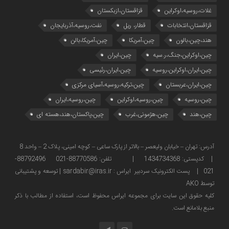
غلات،روسیه،اوکراین
قزاقستان،ازبکستان
قزاقستان،انتخابات
قطار، ریل
نفت،روسیه،آذربایجان
هند،چین،بالون
چین،آمریکا
چین،آمریکا،بالن
چین،اوکراین،جنگ،ر.سیه
چین،ایران
چین،ایران،اوکراین،روسیه
چین،ایران،رئیسی
چین،ایران،عربستان
چین،ترکیه،روسیه،آسیای مرکزی
چین،روسیه
چین،روسیه،اوکراین
چین،روسیه،ایران
چین،هند
چین،هژمونی،غرب
چین،پاکستان،هند،هسته ای
آدرس: تهران – خیابان ولیعصر – بالاتر از پارک ساعی – کوچه امینی، پلاک 2 – واحد 8
| کدپستی: 1434734368 | تلفن: 88770586-021 88792496-
021 | پست الکترونیک سردبیر ایراس : sardabir@iras.ir |
توسعه و پشتیبانی
توسط AKO
كليه حقوق این سایت برای مجموعه ایراس محفوظ است، استفاده از مطالب با ذكر
منبع بلامانع است.