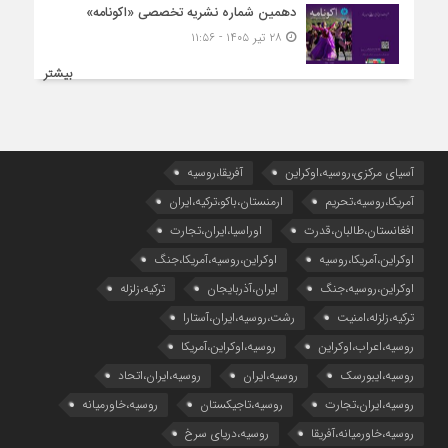
دهمین شماره نشریه تخصصی «اکونامه»
۲۸ تیر ۱۴۰۵ - ۱۱:۵۶
بیشتر
آسیای مرکزی،روسیه،اوکراین
آفریقا،روسیه
آمریکا،روسیه،تحریم
ارمنستان،باکو،ترکیه،ایران
افغانستان،طالبان،قدرت
اوراسیا،ایران،تجارت
اوکراین،آمریکا،روسیه
اوکراین،روسیه،آمریکا،جنگ
اوکراین،روسیه،جنگ
ایران،آذربایجان
ترکیه،زلزله
ترکیه،زلزله،امنیت
رشت،روسیه،ایران،آستارا
روسیه،اعراب،اوکراین
روسیه،اوکراین،آمریکا
روسیه،ایبورسک
روسیه،ایران
روسیه،ایران،اتحاد
روسیه،ایران،تجارت
روسیه،تاجیکستان
روسیه،خاورمیانه
روسیه،خاورمیانه،آفریقا
روسیه،دریای سرخ