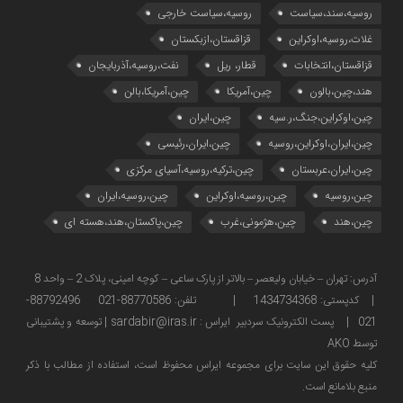
روسیه،سند،سیاست
روسیه،سیاست خارجی
غلات،روسیه،اوکراین
قزاقستان،ازبکستان
قزاقستان،انتخابات
قطار، ریل
نفت،روسیه،آذربایجان
هند،چین،بالون
چین،آمریکا
چین،آمریکا،بالن
چین،اوکراین،جنگ،ر.سیه
چین،ایران
چین،ایران،اوکراین،روسیه
چین،ایران،رئیسی
چین،ایران،عربستان
چین،ترکیه،روسیه،آسیای مرکزی
چین،روسیه
چین،روسیه،اوکراین
چین،روسیه،ایران
چین،هند
چین،هژمونی،غرب
چین،پاکستان،هند،هسته ای
آدرس: تهران – خیابان ولیعصر – بالاتر از پارک ساعی – کوچه امینی، پلاک 2 – واحد 8
| کدپستی: 1434734368 | تلفن: 88770586-021 88792496-
021 | پست الکترونیک سردبیر ایراس : sardabir@iras.ir |
توسعه و پشتیبانی
توسط AKO
كليه حقوق این سایت برای مجموعه ایراس محفوظ است، استفاده از مطالب با ذكر
منبع بلامانع است.