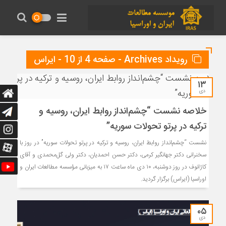
رویداد Archives - صفحه 4 از 10 - ایراس
۱۳
دی
خلاصه نشست “چشم‌انداز روابط ایران، روسیه و
ترکیه در پرتو تحولات سوریه”
نشست “چشم‌انداز روابط ایران، روسیه و ترکیه در پرتو تحولات سوریه” در روز با
سخنرانی دکتر جهانگیر کرمی، دکتر حسن احمدیان، دکتر ولی گل‌محمدی و آقای
کاژانوف در روز دوشنبه، ۱۰ دی ماه ساعت ۱۷ به میزبانی مؤسسه مطالعات ایران و
اوراسیا (ایراس) برگزار گردید.
۰۵
دی