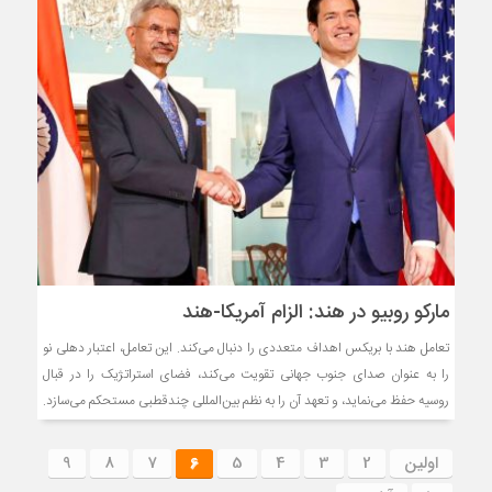
مارکو روبیو در هند: الزام آمریکا-هند
تعامل هند با بریکس اهداف متعددی را دنبال می‌کند. این تعامل، اعتبار دهلی نو
را به عنوان صدای جنوب جهانی تقویت می‌کند، فضای استراتژیک را در قبال
روسیه حفظ می‌نماید، و تعهد آن را به نظم بین‌المللی چندقطبی مستحکم می‌سازد.
اولین
2
3
4
5
6
7
8
9