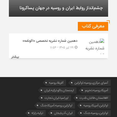
چشم‌انداز روابط ایران و روسیه در جهان پساکرونا
معرفی کتاب
دهمین شماره نشریه تخصصی «اکونامه»
۲۸ تیر ۱۴۰۵ - ۱۱:۵۶
بیشتر
آسیای مرکزی،روسیه،اوکراین
آفریقا،روسیه
آمریکا،روسیه،تحریم
ارمنستان،باکو،ترکیه،ایران
افغانستان،طالبان،قدرت
اوراسیا،ایران،تجارت
اوکراین،آمریکا،روسیه
اوکراین،روسیه،آمریکا،جنگ
اوکراین،روسیه،جنگ
ایران،آذربایجان
ترکیه،زلزله