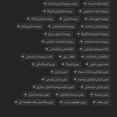
ترکیه،زلزله،امنیت
رشت،روسیه،ایران،آستارا
روسیه،اعراب،اوکراین
روسیه،اوکراین،آمریکا
روسیه،ایبورسک
روسیه،ایران
روسیه،ایران،اتحاد
روسیه،ایران،تجارت
روسیه،تاجیکستان
روسیه،خاورمیانه
روسیه،خاورمیانه،آفریقا
روسیه،دریای سرخ
روسیه،سند،سیاست
روسیه،سیاست خارجی
غلات،روسیه،اوکراین
قزاقستان،ازبکستان
قزاقستان،انتخابات
قطار، ریل
نفت،روسیه،آذربایجان
هند،چین،بالون
چین،آمریکا
چین،آمریکا،بالن
چین،اوکراین،جنگ،ر.سیه
چین،ایران
چین،ایران،اوکراین،روسیه
چین،ایران،رئیسی
چین،ایران،عربستان
چین،ترکیه،روسیه،آسیای مرکزی
چین،روسیه
چین،روسیه،اوکراین
چین،روسیه،ایران
چین،هند
چین،هژمونی،غرب
چین،پاکستان،هند،هسته ای