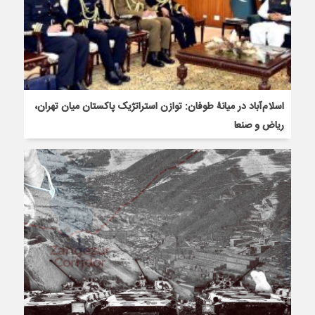
اسلام‌آباد در میانۀ طوفان: توازن استراتژیک پاکستان میان تهران،
ریاض و صنعا