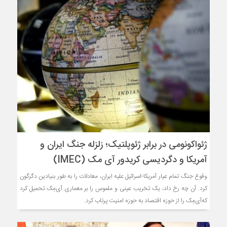
ژئواکونومی در برابر ژئوپلتیک؛ زلزله جنگ ایران و
آمریکا و دگردیسی کریدور آی مک (IMEC)
وقوع جنگ تمام عیار آمریکا-اسرائیل علیه ایران، معادلات را به طور بنیادین دگرگون
کرد. آن چه رخ داد، یک تخریب عینی و ملموس را بر معماری آی‌مِک تحمیل کرد
که‌آی‌مِک را از حوزه اقتصاد به حوزه امنیت پرتاب کرد.