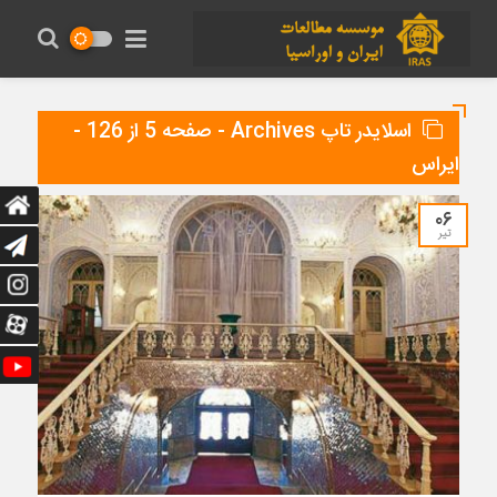
اسلایدر تاپ Archives - صفحه 5 از 126 -
ایراس
۰۶
تیر