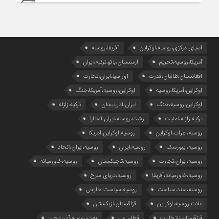
آسیای مرکزی،روسیه،اوکراین
آفریقا،روسیه
آمریکا،روسیه،تحریم
ارمنستان،باکو،ترکیه،ایران
افغانستان،طالبان،قدرت
اوراسیا،ایران،تجارت
اوکراین،آمریکا،روسیه
اوکراین،روسیه،آمریکا،جنگ
اوکراین،روسیه،جنگ
ایران،آذربایجان
ترکیه،زلزله
ترکیه،زلزله،امنیت
رشت،روسیه،ایران،آستارا
روسیه،اعراب،اوکراین
روسیه،اوکراین،آمریکا
روسیه،ایبورسک
روسیه،ایران
روسیه،ایران،اتحاد
روسیه،ایران،تجارت
روسیه،تاجیکستان
روسیه،خاورمیانه
روسیه،خاورمیانه،آفریقا
روسیه،دریای سرخ
روسیه،سند،سیاست
روسیه،سیاست خارجی
غلات،روسیه،اوکراین
قزاقستان،ازبکستان
قزاقستان،انتخابات
قطار، ریل
نفت،روسیه،آذربایجان