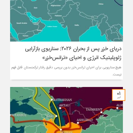
دریای خزر پس از بحران ۲۰۲۶: سناریوی بازآرایی
ژئوپلیتیک انرژی و احیای «ترانس‌خزر»
هیچ سناریویی برای احیای ترانس‌خزر بدون بررسی دقیق رفتار ترکمنستان قابل فهم
نیست.
۰۱
تیر