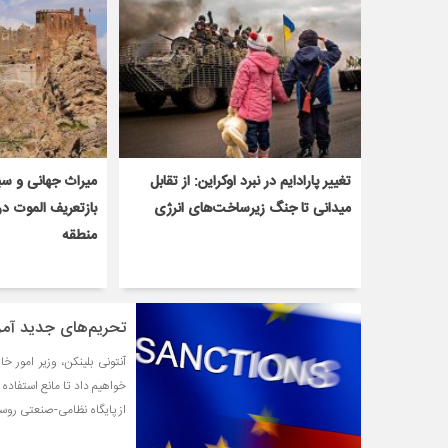
تغییر پارادایم در نبرد اوکراین: از تقابل
میراث جهانی و س
میدانی تا جنگ زیرساخت‌های انرژی
بازتعریف الموت د
منطقه
تحریم‌های جدید آمری
آنتونی بلینکن، وزیر امور خا
خواهیم داد تا مانع استفاده
از پایگاه نظامی-صنعتی روسی