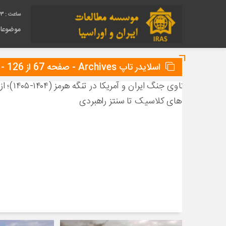
44
موضوعا
اسلایدر تاپ Archives - صفحه 67 از 126 - ایراس