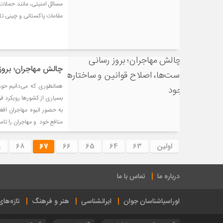
مقامات پاکستانی و چینی تل
چالش مهاجران؛ بروز
همانطوری که می‌دانیم حوز
بسیاری از کشورها رویکرد فر
به حضور انبوه مهاجران اف
منافع خود و مهاجران را تامی
اولین
63
64
65
66
67
68
9
درباره ما
تماس با ما
اوراسیاشناسان جوان
ایرانشناسی
هنر و فرهنگ
تازه‌ها