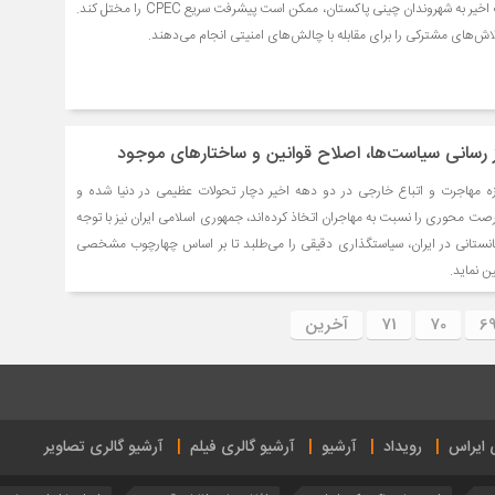
مسائل امنیتی، مانند حملات اخیر به شهروندان چینی پاکستان، ممکن است پیشرفت سریع CPEC را مختل کند.
اش‌های مشترکی را برای مقابله با چالش‌های امنیتی انجام می‌دهند.
 رسانی سیاست‌ها، اصلاح قوانین و ساختارهای موجود
ه مهاجرت و اتباع خارجی در دو دهه اخیر دچار تحولات عظیمی در دنیا شده و
صت محوری را نسبت به مهاجران اتخاذ کرده‌اند، جمهوری اسلامی ایران نیز با توجه
غانستانی در ایران، سیاستگذاری دقیقی را می‌طلبد تا بر اساس چهارچوب مشخصی
ن نماید.
6
70
71
آخرین
ی ایراس
رویداد
آرشیو
آرشیو گالری فیلم
آرشیو گالری تصاویر