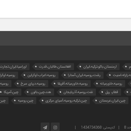
م
ارمنستان،باکو،ترکیه،ایران
افغانستان،طالبان،قدرت
اوراسیا،ایران،تجارت
ه،زلزله،امنیت
رشت،روسیه،ایران،آستارا
روسیه،اعراب،اوکراین
روسیه،اوکرا
روسیه،خاورمیانه
روسیه،خاورمیانه،آفریقا
روسیه،دریای سرخ
روسیه
قطار، ریل
نفت،روسیه،آذربایجان
هند،چین،بالون
چین،آمریکا
چین،ایران،عربستان
چین،ترکیه،روسیه،آسیای مرکزی
چین،روسیه
چین،
آدرس: تهران – خیابان ولیعصر – بالاتر از پارک ساعی – کوچه امینی، پلاک 2 – واحد 8 | کدپستی: 1434734368 |