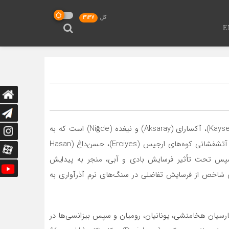
کل
3137
E
کاپادوکیه (Cappadocia) منطقه‌ای تاریخی–جغرافیایی در مرکز آناتولی ترکیه و در محدوده استان‌های نوشهیر (Nevşehir)، قیصریه (Kayseri)، آکسارای (Aksaray) و نیغده (Niğde) است که به
دلیل ویژگی‌های کم‌نظیر زمین‌شناختی و میراث فرهنگی-باستان‌شناختی خود شهرت جهانی دارد. این ناحیه در اثر فعالیت‌های گسترده آتشفشانی کوه‌های ارجیس (Erciyes)، حسن‌داغ (Hasan
 سپس تحت تأثیر فرسایش بادی و آبی، منجر به پیدایش
 این چشم‌انداز ژئومورفولوژیک، نمونه‌ای شاخص از فرسایش تفاضلی در سنگ‌های نرم آذرآواری به
، پارسیان هخامنشی، یونانیان، رومیان و سپس بیزانسی‌ها در