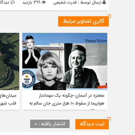
ارسال توسط :
قدرت شفیعی
399 بازدید
دیدگاه
گالری تصاویر مرتبط
معجزه در آسمان؛ چگونه یک مهماندار
میدان‌های
هواپیما از سقوط ۱۰ هزار متری جان سالم به
قلب شهره
در برد؟!
ثبت دیدگاه
انتشار یافته : ۰