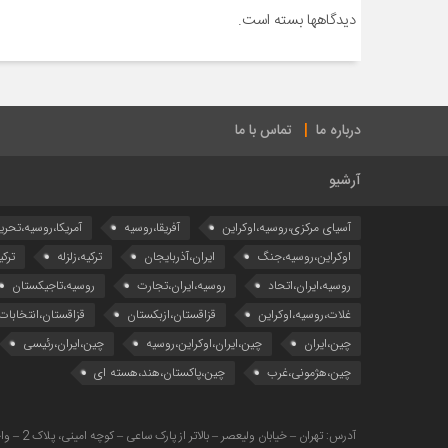
دیدگاهها بسته است.
درباره ما
تماس با ما
آرشیو
آسیای مرکزی،روسیه،اوکراین
آفریقا،روسیه
آمریکا،روسیه،تحری
اوکراین،روسیه،جنگ
ایران،آذربایجان
ترکیه،زلزله
ترکی
روسیه،ایران،اتحاد
روسیه،ایران،تجارت
روسیه،تاجیکستان
غلات،روسیه،اوکراین
قزاقستان،ازبکستان
قزاقستان،انتخابات
چین،ایران
چین،ایران،اوکراین،روسیه
چین،ایران،رئیسی
چین،هژمونی،غرب
چین،پاکستان،هند،هسته ای