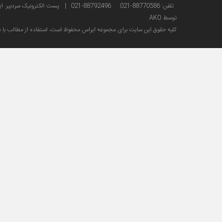
تلفن: 88770586-021 88792496-021 | پست الکترونیک سردبیر ایراس : sardabir@iras.ir |
توسط AKO
كليه حقوق این سایت برای مجموعه ایراس محفوظ است، استفاده از مطالب با ذك