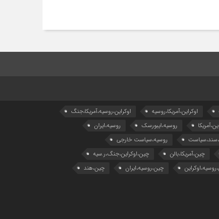
اوکراین،آمریکا،روسیه
اوکراین،روسیه،آمریکا،جنگ
ین،آمریکا
روسیه،ایبورسک
روسیه،ایران
،سند،سیاست
روسیه،سیاست خارجی
چین،آمریکا،بالن
چین،اوکراین،جنگ،ر.سیه
روسیه،اوکراین
چین،روسیه،ایران
چین،هند