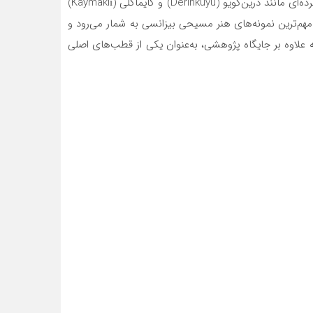
این منطقه سکونت داشته‌اند. نرمی سنگ‌های توفی امکان ایجاد سکونتگاه‌های صخره‌ای، کلیساهای دست‌کند و شهرهای زیرزمینی گسترده‌ای مانند درین‌کویو (Derinkuyu) و کایماکلی (Kaymaklı)
ده است که کارکردهای دفاعی، مذهبی و معیشتی داشته‌اند. نقاشی‌های دیواری کلیساهای صخره‌ای دره گورمه (Göreme) از مهم‌ترین نمونه‌های هنر مسیحی بیزانسی به شمار می‌رود و
لاوه بر جایگاه پژوهشی، به‌عنوان یکی از قطب‌های اصلی