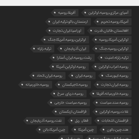
آسیای مرکزی،روسیه،اوکراین
آفریقا،روسیه
آمریکا،روسیه،تحریم
ارمنستان،باکو،ترکیه،ایران
افغانستان،طالبان،قدرت
اوراسیا،ایران،تجارت
اوکراین،آمریکا،روسیه
اوکراین،روسیه،آمریکا،جنگ
اوکراین،روسیه،جنگ
ایران،آذربایجان
ترکیه،زلزله
ترکیه،زلزله،امنیت
رشت،روسیه،ایران،آستارا
روسیه،اعراب،اوکراین
روسیه،اوکراین،آمریکا
روسیه،ایبورسک
روسیه،ایران
روسیه،ایران،اتحاد
روسیه،ایران،تجارت
روسیه،تاجیکستان
روسیه،خاورمیانه
روسیه،خاورمیانه،آفریقا
روسیه،دریای سرخ
روسیه،سند،سیاست
روسیه،سیاست خارجی
غلات،روسیه،اوکراین
قزاقستان،ازبکستان
قزاقستان،انتخابات
قطار، ریل
نفت،روسیه،آذربایجان
هند،چین،بالون
چین،آمریکا
چین،آمریکا،بالن
چین،اوکراین،جنگ،ر.سیه
چین،ایران