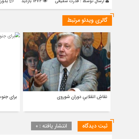
ارسال توسط :
قدرت شفیعی
1474 بازدید
بدون 
گالری ویدئو مرتبط
نقاشِ انقلابیِ دوران شوروی
برای جنو
ثبت دیدگاه
انتشار یافته : ۰