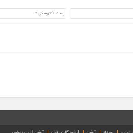
ی ایراس
رویداد
آرشیو
آرشیو گالری فیلم
آرشیو گالری تصاویر