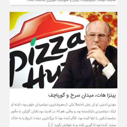
پیتزا هات، میدان سرخ و گورباچف
مهدی تدینی او آن زمان احتمالاً یکی از معروف‌ترین دولتمردان جهان بود؛ البته او
اینک دولتمردی بازنشسته بود و وقتی هم که در قدرت بود نقش گورکن یا مأمور
مراسم تدفین را ایفا کرده بود. انگار آمده بود تا بزرگ‌ترین دولت تاریخ را به خاک
سپارد. آمده بود تا گوری بکند و به جهانیان بگوید: […]