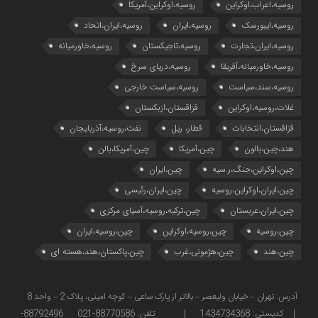
روسیه،اعراب،اوکراین
روسیه،اوکراین،آمریکا
روسیه،ایبورسک
روسیه،ایران
روسیه،ایران،اتحاد
روسیه،ایران،تجارت
روسیه،تاجیکستان
روسیه،خاورمیانه
روسیه،خاورمیانه،آفریقا
روسیه،دریای سرخ
روسیه،سند،سیاست
روسیه،سیاست خارجی
غلات،روسیه،اوکراین
قزاقستان،ازبکستان
قزاقستان،انتخابات
قطار، ریل
نفت،روسیه،آذربایجان
هند،چین،بالون
چین،آمریکا
چین،آمریکا،بالن
چین،اوکراین،جنگ،ر.سیه
چین،ایران
چین،ایران،اوکراین،روسیه
چین،ایران،رئیسی
چین،ایران،عربستان
چین،ترکیه،روسیه،آسیای مرکزی
چین،روسیه
چین،روسیه،اوکراین
چین،روسیه،ایران
چین،هند
چین،هژمونی،غرب
چین،پاکستان،هند،هسته ای
آدرس: تهران – خیابان ولیعصر – بالاتر از پارک ساعی – کوچه امینی، پلاک 2 – واحد 8
| کدپستی: 1434734368 | تلفن: 88770586-021 88792496-