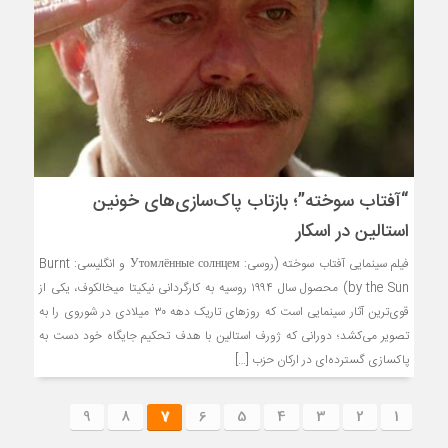
“آفتاب سوخته”؛ بازتاب پاک‌سازی‌های خونین
استالین در اسکار
فیلم سینمایی آفتاب سوخته (روسی: Утомлённые солнцем و انگلیسی: Burnt
by the Sun) محصول سال ۱۹۹۴ روسیه به کارگردانی نیکیتا میخالکوف، یکی از
قوی‌ترین آثار سینمایی است که روزهای تاریک دهه ۳۰ میلادی در شوروی را به
تصویر می‌کشد؛ دورانی که ژورف استالین با هدف تحکیم جایگاه خود دست به
پاکسازی گسترده‌ای در ارکان حزب […]
9
8
7
6
5
4
3
2
1