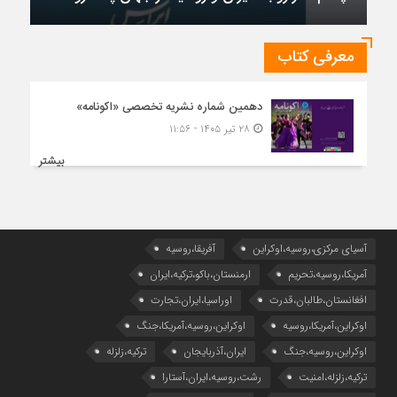
معرفی کتاب
دهمین شماره نشریه تخصصی «اکونامه»
۲۸ تیر ۱۴۰۵ - ۱۱:۵۶
بیشتر
آسیای مرکزی،روسیه،اوکراین
آفریقا،روسیه
آمریکا،روسیه،تحریم
ارمنستان،باکو،ترکیه،ایران
افغانستان،طالبان،قدرت
اوراسیا،ایران،تجارت
اوکراین،آمریکا،روسیه
اوکراین،روسیه،آمریکا،جنگ
اوکراین،روسیه،جنگ
ایران،آذربایجان
ترکیه،زلزله
ترکیه،زلزله،امنیت
رشت،روسیه،ایران،آستارا