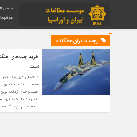
44
موضوعا
روسیه،ایران،جنگنده
خرید جت‌های جنگنده
است
در فضای ژئوپلیتیک جدیدی
مقصد جدید جنگنده روسی ش
آینده بتوانیم این جنگنده های نسل 4++ را