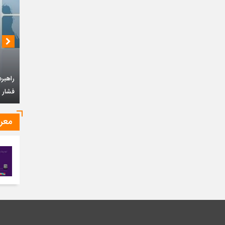
راهبر
فشار ح
معر