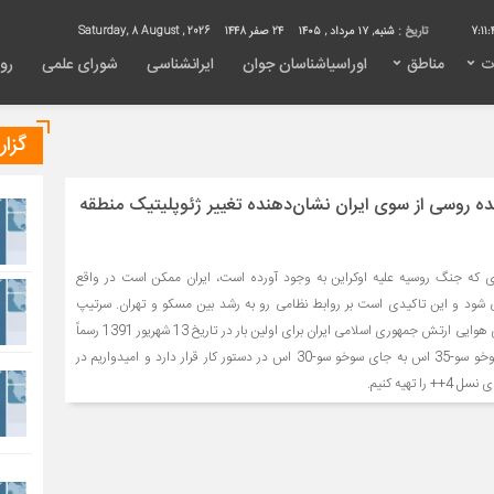
7:11:
تاریخ :
شنبه, ۱۷ مرداد , ۱۴۰۵
24 صفر 1448
Saturday, 8 August , 2026
ت
مناطق
اوراسیاشناسان جوان
ایرانشناسی
شورای علمی
روی
گزا
 روسی از سوی ایران نشان‌دهنده تغییر ژئوپلیتیک منطقه
 که جنگ روسیه علیه اوکراین به وجود آورده است، ایران ممکن است در واقع
ود و این تاکیدی است بر روابط نظامی رو به رشد بین مسکو و تهران. سرتیپ
حمید واحدی فرمانده نیروی هوایی ارتش جمهوری اسلامی ایران برای اولین بار در تاریخ 13 شهریور 1391 رسماً
اعلام کرد که بحث خرید سوخو سو-35 اس به جای سوخو سو-30 اس در دستور کار قرار دارد و امیدواریم در
 تهیه کنیم.