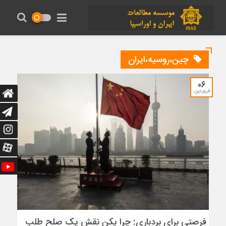
چین،روسیه،ایران
۰۶
فروردین
فرصتی برای بردباری: چرا پکن نقش یک صلح طلب