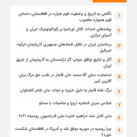
نگاهی به تاریخ و وضعیت قوم هزاره در افغانستان؛ داستان
1
قوم همواره مغضوب
پیامدهای احداث کانال اوراسیا بر ژئواکونومیک ایران و
2
آسیای مرکزی
برخاستن ایران در تقابل اتحادهای جمهوری آذربایجان-ترکیه-
3
اسرائیل
آثار و نتایج توافق سواپ گاز ترکمنستان به آذربایجان از طریق
4
ایران
استجابت دعای آقا محمد خان قاجار در طلب حق مرگ برای
5
کاترین کبیر
مرگ شاه قاجار به دلیل خربزه و نجات جان شاعر کتابخوان
6
اجلاس سران اتحادیه اروپا و مناسبات با مسکو
7
متن کامل سند «راهبرد امنیت ملی فدراسیون روسیه» ۲۰۲۱
8
چرا روسیه در سوریه موفق شد و آمریکا در افغانستان شکست
9
خورد؟