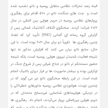
البته رصد تحرکات نظامی متقابل روسیه و ناتو تشدید شده
است و جت های جنگنده ناتو در ۵۷۰ اقدام برای رهگیری
پروازهای نظامی روسیه در حریم هوایی بین المللی در سال
۲۰۲۲ شرکت کردند. سخنگوی ائتلاف آتلانتیک شمالی پس از
گزارش گروه رسانه ای آلمانی (RND) تأیید کرد که تعداد
چنین رهگیری ها تقریباً دو برابر سال ۲۰۲۱ بوده است. با این
حال، منابع ناتو بیان می کنند که افزایش مذکور نه تنها
نتیجه فعالیت شدیدتر نیروی هوایی روسیه است، بلکه نتیجه
حضور مستحکم تر ناتو در جناح شرقی پس از شروع جنگ در
اوکراین بوده و بیشتر ماموریت ها بر فراز دریای بالتیک انجام
شده است. در این رابطه سخنگوی ناتو نیز می گوید که در
چندین نوبت، هوانوردی نظامی روسیه مانورهای خطرناکی را
در نزدیکی هواپیماهای شناسایی غیرمسلح متحدان که در
حریم هوایی بین‌المللی پرواز می‌کردند، انجام داد. رهگیری ها
شامل پروازهایی توسط جت های جنگنده ناتو می شود که