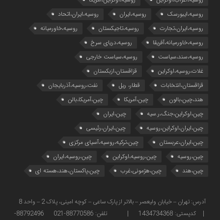
روسیه،ایبورسک
روسیه،ایران
روسیه،ایران،اتحاد
روسیه،ایران،تجارت
روسیه،تاجیکستان
روسیه،خاورمیانه
روسیه،خاورمیانه،آفریقا
روسیه،دریای سرخ
روسیه،سند،سیاست
روسیه،سیاست خارجی
غلات،روسیه،اوکراین
قزاقستان،ازبکستان
قزاقستان،انتخابات
قطار، ریل
نفت،روسیه،آذربایجان
هند،چین،بالون
چین،آمریکا
چین،آمریکا،بالن
چین،اوکراین،جنگ،ر.سیه
چین،ایران
چین،ایران،اوکراین،روسیه
چین،ایران،رئیسی
چین،ایران،عربستان
چین،ترکیه،روسیه،آسیای مرکزی
چین،روسیه
چین،روسیه،اوکراین
چین،روسیه،ایران
چین،هند
چین،هژمونی،غرب
چین،پاکستان،هند،هسته ای
آدرس: تهران – خیابان ولیعصر – بالاتر از پارک ساعی – کوچه امینی، پلاک 2 – واحد 8
| کدپستی: 1434734368 | تلفن: 88770586-021 88792496-