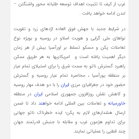
غرب از کیف تا تثبیت اهداف توسعه طلبانه محور واشنگتن –
لندن ادامه خواهد یافت .
در شرایط جدید با جهش فوق العاده اژدهای زرد و تقویت
نواهای ملی گرایی و هویت اسلاو در روسیه و بویژه نوع
تعاملات پکن و مسکو تسلط بر اورآسیا بیش از هر زمان
دیگر اهمیت یافته است و امریکاییها به هر طریق ممکن
راهبرد گسترش ناتو به سمت شرق را برای استیلای تمام عیار
بر منطقه یورآسیا ، محاصره تمام عیار روسیه و گسترش
حضور خود در جغرافیای مرزی
ایران
را با دو هدف مهار روسیه
و کاهش نقش روزافزون جمهوری اسلامی
ایران
در منطقه
خاورمیانه
و تعاملات بین المللی ادامه خوا
هند
داد تا ضمن
ارسال هشدارهای لازم به پکن؛ ایده خطرناک ناتو جهانی
برای تداوم هژمون غرب و مقابله با جنبش قدرتمند جهان
چند قطبی را عملیاتی نمایند.