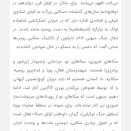
می‌کند، ظهور می‌یابند. برای مثال، در اوایل قرن دوازدهم، در
«وقایع‌نامه سال‌های گذشته»، «سکایی بزرگ» به قبایل اسلاوی
شرقی و فنلاندی اشاره دارد که در جریان لشکرکشی شاهزاده
اولگ به تزارگراد (قسطنطنیه) به دست روسیه متحد شدند. در
خلال جنگ میهنی ۱۸۱۲، ناپلئون از تاکتیک سکایی روس‌ها
سخن گفت که دشمن را به مسکو در حال سوختن کشاندند.
سکاهای امروزی، سکاهای نو، مردمانی پاسیونار (پرشور و
پرانرژی) هستند: میهندوستانِ فعال، پویا و ایده‌پرور روسیه-
سکائیه. ما کسانی هستیم که باید دوران کوچ‌نشینی کیهانی
را که توسط هموطن بزرگمان یوری گاگارین آغاز شد، ادامه
دهیم. بدیهی است که سکاهای نو از رویدادهای سرنوشت‌ساز
امروزی نیز کنار نمانده‌اند. برای نمونه، در منطقۀ عملیات ویژه
(منظور جنگ اوکراین)، گردان داوطلب قزاق «سکا» فعال است
که بر اصول برادری سکایی، دوستی ملت‌ها و وحدت ادیان