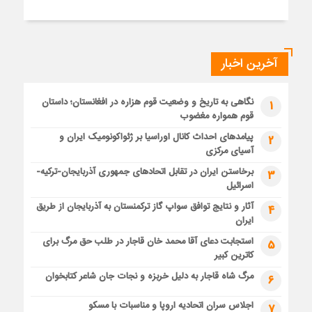
آخرین اخبار
نگاهی به تاریخ و وضعیت قوم هزاره در افغانستان؛ داستان
1
قوم همواره مغضوب
پیامدهای احداث کانال اوراسیا بر ژئواکونومیک ایران و
2
آسیای مرکزی
برخاستن ایران در تقابل اتحادهای جمهوری آذربایجان-ترکیه-
3
اسرائیل
آثار و نتایج توافق سواپ گاز ترکمنستان به آذربایجان از طریق
4
ایران
استجابت دعای آقا محمد خان قاجار در طلب حق مرگ برای
5
کاترین کبیر
مرگ شاه قاجار به دلیل خربزه و نجات جان شاعر کتابخوان
6
اجلاس سران اتحادیه اروپا و مناسبات با مسکو
7