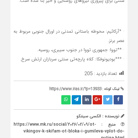
سنتی برای پیروزی نیروهای روشنایی و خیر بنا شده است.
· *آرکائیم: محوطه باستانی تمدنی در اورال جنوبی مربوط به
عصر برنز.
· **تووا: جمهوری تووا در جنوب سیبری، روسیه.
· ***بودیونوفکا: کلاه پارچه‌تی سنتی سربازان ارتش سرخ.
تعداد بازدید :
205
لینک کوتاه :
https://www.iras.ir/?p=13933
نویسنده : الکسی سیننکو
منبع : https://www.mk.ru/social/2026/02/09/ot-
vikingov-k-skifam-ot-bloka-i-gumileva-vplot-do-