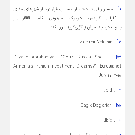
[۱۱]
. مسیر ریلی در داخل ارمنستان، قرار بود از شهرهای مقری
ـ کاپان ـ گوریس ـ جرموک ـ مارتونی ـ کامو ـ قاقارین از
جنوب دریاچه سوان ( گؤی‌گل) عبور کند.
. Vladimir Yakunin
[۱۲]
. Gayane Abrahamyan, “Could Russia Spoil
[۱۳]
Armenia’s Iranian Investment Dreams?”,
Eurasianet
,
July 17, 2015.
. Ibid.
[۱۴]
. Gagik Beglarian
[۱۵]
. Ibid.
[۱۶]