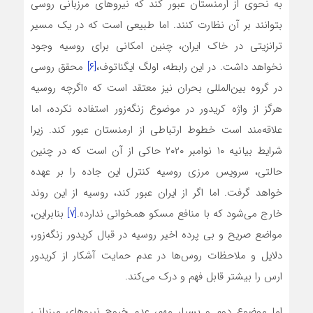
به نحوی از ارمنستان عبور کند که نیروهای مرزبانی روسی
بتوانند بر آن نظارت کنند. اما طبیعی است که در یک مسیر
ترانزیتی در خاک ایران، چنین امکانی برای روسیه وجود
نخواهد داشت. در این رابطه، اولگ ایگناتوف،
[۶]
محقق روسی
در گروه بین‌المللی بحران نیز معتقد است که «اگرچه روسیه
هرگز از واژه کریدور در موضوع زنگه‌زور استفاده نکرده، اما
علاقه‌مند است خطوط ارتباطی از ارمنستان عبور کند. زیرا
شرایط بیانیه ۱۰ نوامبر ۲۰۲۰ حاکی از آن است که در چنین
حالتی، سرویس مرزی روسیه کنترل این جاده را بر عهده
خواهد گرفت. اما اگر از ایران عبور کند، روسیه از این روند
خارج می‌شود که با منافع مسکو همخوانی ندارد».
[۷]
بنابراین،
مواضع صریح و بی پرده اخیر روسیه در قبال کریدور ‌زنگه‌زور،
دلایل و ملاحظات روس‌ها در عدم حمایت آشکار از کریدور
ارس را بیشتر قابل فهم و درک‌ می‌کند.
اما موضوع دوم و بسیار مهم، عدم خروج نیروهای مرزبانی