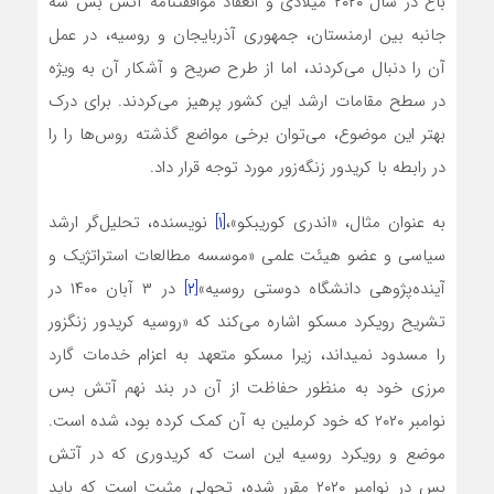
باغ در سال ۲۰۲۰ میلادی و انعقاد موافقتنامه آتش بس سه
جانبه بین ارمنستان، جمهوری آذربایجان و روسیه، در عمل
آن را دنبال‌ می‌کردند، اما از طرح صریح و آشکار آن به ویژه
در سطح مقامات ارشد این کشور پرهیز‌ می‌کردند. برای درک
بهتر این موضوع،‌ می‌توان برخی مواضع گذشته روس‌ها را را
در رابطه با کریدور ‌زنگه‌زور مورد توجه قرار داد.
به عنوان مثال، «اندری کوریبکو»،
[۱]
نویسنده، تحلیل‌گر ارشد
سیاسی و عضو هیئت‌ علمی «موسسه مطالعات استراتژیک و
آینده‌پژوهی دانشگاه دوستی روسیه»
[۲]
در ۳ آبان ۱۴۰۰ در
تشریح رویکرد مسکو اشاره‌ می‌کند که «روسیه کریدور زنگزور
را مسدود نمی­داند، زیرا مسکو متعهد به اعزام خدمات گارد
مرزی خود به منظور حفاظت از آن در بند نهم آتش بس
نوامبر ۲۰۲۰ که خود کرملین به آن کمک کرده بود، شده است.
موضع و رویکرد روسیه این است که کریدوری که در آتش
بس در نوامبر ۲۰۲۰ مقرر شده، تحولی مثبت است که باید