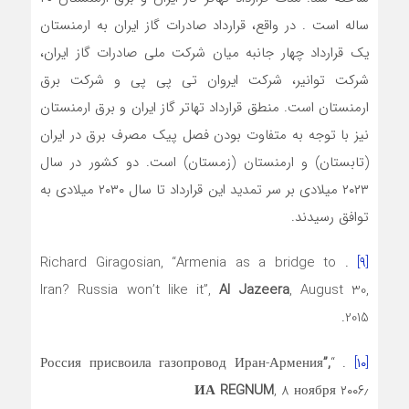
ساله است . در واقع، قرارداد صادرات گاز ایران به ارمنستان
یک قرارداد چهار جانبه میان شرکت ملی صادرات گاز ایران،
شرکت توانیر، شرکت ایروان تی پی پی و شرکت برق
ارمنستان است. منطق قرارداد تهاتر گاز ایران و برق ارمنستان
نیز با توجه به متفاوت بودن فصل پیک مصرف برق در ایران
(تابستان) و ارمنستان (زمستان) است. دو کشور در سال
۲۰۲۳ میلادی بر سر تمدید این قرارداد تا سال ۲۰۳۰ میلادی به
توافق رسیدند.
. Richard Giragosian, “Armenia as a bridge to
[۹]
Iran? Russia won’t like it”,
Al Jazeera
, August 30,
2015.
”,
. “Россия присвоила газопровод Иран-Армения
[۱۰]
ИА REGNUM
, 8 ноября ۲۰۰۶٫