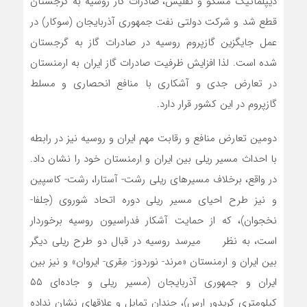
دیپلماتیک مسکو و تفلیس، صادرات گاز روسیه به گرجستان
قطع شد و شرکت دولتی نفت جمهوری آذربایجان (سوکار) در
عمل جایگزین گازپروم روسیه در صادرات گاز به گرجستان
شده است. لذا افزایش ظرفیت صادرات گاز ایران به ارمنستان
در تعارض جدی و آشکاری با منافع انحصاری و مسلط
گازپروم در این کشور قرار دارد.
دومین تعارض منافع و رقابت مهم ایران و روسیه نیز در رابطه
با احداث مسیر ریلی بین ایران و ارمنستان خود را نشان داد.
در واقع، برخلاف مسیرهای ریلی رشت- آستارا، رشت- کاسپین
و نیز طرح احیای مسیر ریلی دوره اتحاد شوروی (جلفا-
نخجوان)، که از حمایت آشکار فدراسیون روسیه برخوردار
است، به نظر می­رسد روسیه در قبال دو طرح ریلی دیگر
بین ایران و ارمنستان «مرند- نوردوز- مِقری- ایروان» و نیز بین
ایران و جمهوری آذربایجان (مسیر ریلی و جاده‌ای ‌‌۵۵
کیلومتری کریدور ارس)، چندان تمایل و علاقه­ای نشان نداده