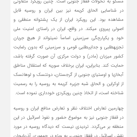
مسکو به تحولات قفقاز جنوبی است. چنین رویکرد متفاوتی
در شناسایی الحاق کریمه نیز بین ایران و روسیه قابل
مشاهده بود. این رویکرد ایران از یک پشتوانه منطقی و
اصولی پیروی می­کند. در واقع، ایران در راستای امنیت ملی
خود و یکپارچگی سرزمینی اساساً نمی­تواند از هیچ جریان
تجزیه­طلبی و جدایی­طلبی قومی و سرزمینی که بدون رضایت
کشور میزبان (مادر) و دولت مرکزی آن صورت گرفته باشد،
حمایت کند. بنابراین، ایران برخلاف سوریه که استقلال مناطق
آبخازیا و اوستیای جنوبی از گرجستان، دونتسک و لوهانسک
از اوکراین و الحاق شبه جزیره کریمه به روسیه را به رسمیت
شناخته است، از اتخاذ چنین رویکردی خودداری نموده است.
چهارمین تعارض اختلاف نظر و تعارض منافع ایران و روسیه
در قفقاز جنوبی نیز به موضوع حضور و نفوذ اسرائیل در این
منطقه بر‌ می‌گردد. تردیدی نیست که دیدگاه روسیه در مورد
نقش اسرائیل در قفقاز جنوبی، به ویژه در جمهوری آذربایجان