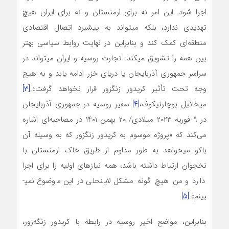
اجرا شود. این امر نه برای ارمنستان و نه برای ایران هیچ
تهدیدی ندارد، بلکه می­تواند به پیشبرد اتصال اقتصادی
منطقه‌ای ‌‌کمک کند و بنابراین در نهایت روابط سیاسی بهتر
بین همه را تشویق می­کند. تجارت روسیه و ایران می­تواند در
سراسر جمهوری آذربایجان یا دریای خزر ادامه یابد و به هیچ
وجه تحت تأثیر کریدور زنگزور قرار نخواهد گرفت».
[۳]
میخائیل بوچارنیکوف،
[۴]
سفیر روسیه در جمهوری آذربایجان
در ۹ فوریه ۲۰۲۳ میلادی/ ۲۰ بهمن ۱۴۰۱ در مصاحبه‌ای ‌‌اشاره‌
می‌کند که «پروژه موسوم به کریدور زنگزور که به وسیله آن
باکو می­خواهد به طور مداوم از طریق خاک ارمنستان با
نخجوان ارتباط داشته باشد، همه نیازهای اولیه را برای اجرا
دارد و من هیچ گونه مشکل لاینحلی در این موضوع نمی­
بینم».
[۵]
بنابراین، مواضع اخیر روسیه در رابطه با کریدور ‌زنگه‌زور،