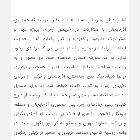
اما از همان زمان نیز بسیار بعید به نظر می­رسید که جمهوری
آذربایجان با مشارکت در «کریدور ارس»، پروژه مهم و
استراتژیک «کریدور ‌زنگه‌زور» را کنار بگذارد که از حمایت
قاطعانه ترکیه نیز برخوردار است. ضمن این­ که تردیدی وجود
ندارد که در صورت امضای معاهده صلح دو کشور و به
رسمیت شناختن متقابل تمامیت ارضی و همچنین برقراری
روابط دیپلماتیک بین ارمنستان، آذربایجان و ترکیه، از مزایای
«کریدور ارس» به شدت کاسته خواهد شد. اما ورای مسایل
یاد شده، نکته بسیار مهم، عدم حمایت آشکار روسیه از طرح
کریدور ریلی- جاده­ای ارس بین جمهوری آذربایجان و منطقه
برونگان نخجوان با عبور از خاک ایران است که گویای نگرش
و رویکرد متفاوت تهران و مسکو به کریدور زنگه­زور است. در
واقع، روسیه ترجیح می­دهد کریدور یا مسیر ترانزیتی زنگه­زور