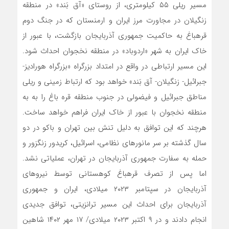
مسیر ریلی ۵۵ کیلومتری، از روستای «آق بَند» در منطقه
زنگیلان در مجاورت مرز ایران و ارمنستان که در جنگ دوم
قره­باغ به حاکمیت جمهوری آذربایجان بازگشت، با عبور از
خاک ایران به شهر «اردوباد» در منطقه نخجوان احداث شود.
این مسیر ارتباطی در واقع در امتداد بزرگراه «بزرگراه هورادیز-
جبرائیل- زنگیلان- آق بَند» خواهد بود که ارتباط زمینی و ریلی
مناطق جبرائیل و فیضولی در جنوب منطقه قره ­باغ را به به
منطقه نخجوان با عبور از خاک ایران فراهم خواهد ساخت.
هرچند که این توافق به دلیل تنش بین تهران و باکو در دو
سال گذشته بر سر مانورهای نظامی، اسرائیل، کریدور زنگزور و
حمله به سفارت جمهوری آذربایجان در تهران، عملیاتی نشد.
اما پس از تصرف قره­باغ کوهستانی توسط نیروهای
آذربایجان در سپتامبر ۲۰۲۳ میلادی، ایران و جمهوری
آذربایجان برای احداث این مسیر ترانزیتی، توافق جدیدی
انجام دادند و در ۹ اکتبر ۲۰۲۳ میلادی/ ۱۷ مهر ۱۴۰۲ شاهین