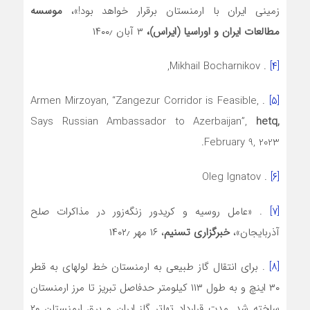
زمینی ایران با ارمنستان برقرار خواهد بود!»،
موسسه
مطالعات ایران و اوراسیا (ایراس)،
۳ آبان ۱۴۰۰٫
. Mikhail Bocharnikov,
[۴]
. Armen Mirzoyan, “Zangezur Corridor is Feasible,
[۵]
Says Russian Ambassador to Azerbaijan”,
hetq,
February 9, 2023.
. Oleg Ignatov
[۶]
[۷]
. «عامل روسیه و کریدور زنگه‌زور در مذاکرات صلح
آذربایجان»،
خبرگزاری تسنیم
، ۱۶ مهر ۱۴۰۲٫
[۸]
. برای انتقال گاز طبیعی به ارمنستان خط لوله­ای به قطر
۳۰ اینچ و به طول ۱۱۳ کیلومتر حدفاصل تبریز تا مرز ارمنستان
ساخته شد. مدت قرارداد تهاتر گاز ایران و برق ارمنستان ۲۰