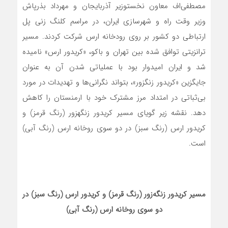
مصطفی‌اف معاون نخست­وزیر آذربایجان و مهرداد بذرپاش
وزیر وقت راه و شهرسازی ایران، در مراسم کلنگ زنی پل
ارتباطی دو کشور بر روی رودخانه ارس شرکت کردند. مسیر
ترانزیتی توافق شده بین تهران و باکو، «کریدور ارس» نامیده
شد و ایران امیدوار بود با عملیاتی شدن آن به عنوان
جایگزین «کریدور زنگزور»، بتواند نگرانی‌ها و تهدیدات در مورد
بی‌ثباتی در امتداد مرز مشترک خود با ارمنستان را کاهش
دهد. نقشه زیر گویای مسیر کریدور زنگه­زور (رنگ قرمز) و
کریدور ارس (رنگ سبز) در دو سوی روخانه ارس (رنگ آبی)
است.
مسیر کریدور زنگه‌
زور (رنگ قرمز) و کریدور ارس (رنگ سبز) در
دو سوی روخانه ارس (رنگ آبی)