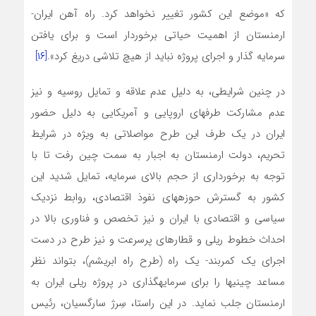
که «موضع این کشور تغییر نخواهد کرد. راه آهن ایران-
ارمنستان از اهمیت حیاتی برخوردار است و برای یافتن
سرمایه گذار و اجرای پروژه نباید از هیچ تلاشی دریغ کرد».
[۱۶]
در چنین شرایطی، به دلیل عدم علاقه و تمایل روسیه و نیز
عدم مشارکت طرف­های اروپایی و آمریکایی به دلیل حضور
ایران در یک طرف این طرح مواصلاتی به ویژه در شرایط
تحریم، دولت ارمنستان به اجبار به سمت چین رفت تا با
توجه به برخورداری از حجم بالای سرمایه، تمایل شدید این
کشور به گسترش حوزه­های نفوذ اقتصادی، روابط نزدیک
سیاسی و اقتصادی با ایران و نیز تخصص و فناوری بالا در
احداث خطوط ریلی و قطارهای پرسرعت و نیز طرح در دست
اجرای یک کمربند- یک راه (طرح راه ابریشم)، بتواند نظر
مساعد چینی­ها را برای سرمایه­گذاری در پروژه ریلی ایران به
ارمنستان جلب نماید. در این راستا، سِرژ سارگسیان، رئیس