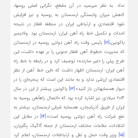
نداد. به نظر می­رسید در آن مقطع، نگرانی اصلی روس­ها،
کاهش میزان وابستگی ارمنستان به روسیه و نیز افزایش
نفوذ اقتصادی و ارتباطی ایران در منطقه قفقاز در نتیجه
احداث و تکمیل خط راه آهن ایران- ارمنستان بود. ولادیمیر
یاکونین،
[۱۲]
رئیس وقت راه آهن دولتی روسیه در ارمنستان
که مدیریت خطوط آهن قفقاز جنوبی را بر عهده داشت، این
طرح ریلی را «غیر سازنده» توصیف کرد و در رابطه با خط راه
آهن ایران- ارمنستان اظهار داشت که «­این خط آهن از نظر
اقتصادی ارزشی ندارد و به مانند این است که پنجره‌ای را در
دیوار همسایه­تان باز کنید».
[۱۳]
یاکونین پیش­تر از این در سال
۲۰۱۴ میلادی نیز اشاره کرده بود که «اتصال راه­آهن روسیه به
ایران از طریق آذربایجان، همسایه شرقی ارمنستان، بیشتر به
نفع شرکت راه آهن دولتی روسیه است».
[۱۴]
در مقابل این
انتقادات، مقامات مختلف ارمنستان از جمله گاگیک بِگلریان،
[۱۵]
وزیر وقت حمل و نقل و ارتباطلات ارمنستان، اعلام کرد