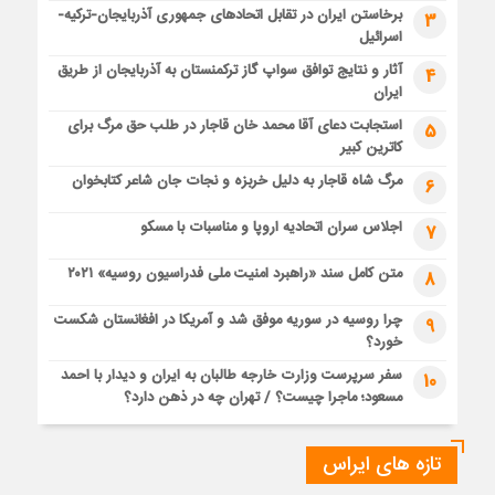
برخاستن ایران در تقابل اتحادهای جمهوری آذربایجان-ترکیه-
3
اسرائیل
آثار و نتایج توافق سواپ گاز ترکمنستان به آذربایجان از طریق
4
ایران
استجابت دعای آقا محمد خان قاجار در طلب حق مرگ برای
5
کاترین کبیر
مرگ شاه قاجار به دلیل خربزه و نجات جان شاعر کتابخوان
6
اجلاس سران اتحادیه اروپا و مناسبات با مسکو
7
متن کامل سند «راهبرد امنیت ملی فدراسیون روسیه» ۲۰۲۱
8
چرا روسیه در سوریه موفق شد و آمریکا در افغانستان شکست
9
خورد؟
سفر سرپرست وزارت خارجه طالبان به ایران و دیدار با احمد
10
مسعود؛ ماجرا چیست؟ / تهران چه در ذهن دارد؟
تازه های ایراس