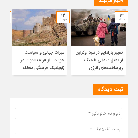
اخبار مرتبط
۰۷
۱۲
۱۴
مرداد
مرداد
مرداد
تغییر پارادایم در نبرد اوکراین:
میراث جهانی و سیاست
ضرور
از تقابل میدانی تا جنگ
هویت؛ بازتعریف الموت در
زیرساخت‌های انرژی
ژئوپلتیک فرهنگی منطقه
ثبت دیدگاه