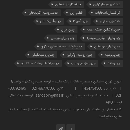
غلات،روسیه،اوکراین
قزاقستان،ازبکستان
قزاقستان،انتخابات
قطار، ریل
نفت،روسیه،آذربایجان
هند،چین،بالون
چین،آمریکا
چین،آمریکا،بالن
چین،اوکراین،جنگ،ر.سیه
چین،ایران
چین،ایران،اوکراین،روسیه
چین،ایران،رئیسی
چین،ایران،عربستان
چین،ترکیه،روسیه،آسیای مرکزی
چین،روسیه
چین،روسیه،اوکراین
چین،روسیه،ایران
چین،هند
چین،هژمونی،غرب
چین،پاکستان،هند،هسته ای
آدرس: تهران – خیابان ولیعصر – بالاتر از پارک ساعی – کوچه امینی، پلاک 2 – واحد 8
| کدپستی: 1434734368 | تلفن: 88770586-021 88792496-
021 | پست الکترونیک سردبیر ایراس : sardabir@iras.ir |
توسعه و پشتیبانی
توسط AKO
كليه حقوق این سایت برای مجموعه ایراس محفوظ است، استفاده از مطالب با ذكر
منبع بلامانع است.