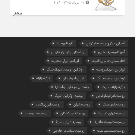
۰۷ مرداد ۱۴۰۵ - ۱۴:۲۸
بیشتر
آسیای مرکزی،روسیه،اوکراین
آفریقا،روسیه
آمریکا،روسیه،تحریم
ارمنستان،باکو،ترکیه،ایران
افغانستان،طالبان،قدرت
اوراسیا،ایران،تجارت
اوکراین،آمریکا،روسیه
اوکراین،روسیه،آمریکا،جنگ
اوکراین،روسیه،جنگ
ایران،آذربایجان
ترکیه،زلزله
ترکیه،زلزله،امنیت
رشت،روسیه،ایران،آستارا
روسیه،اعراب،اوکراین
روسیه،اوکراین،آمریکا
روسیه،ایبورسک
روسیه،ایران
روسیه،ایران،اتحاد
روسیه،ایران،تجارت
روسیه،تاجیکستان
روسیه،خاورمیانه
روسیه،خاورمیانه،آفریقا
روسیه،دریای سرخ
روسیه،سند،سیاست
روسیه،سیاست خارجی