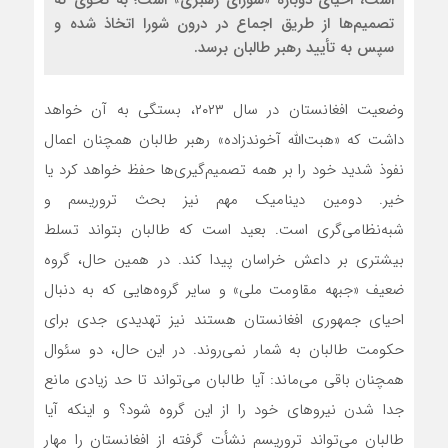
است، احیای دوباره «شورای رهبری» است؛ به نحوی که
تصمیم‌ها از طریق اجماع در درون شورا اتخاذ شده و
سپس به تأیید رهبر طالبان برسد.
وضعیت افغانستان در سال ۲۰۲۳، بستگی به آن خواهد
داشت که «هبت‌الله آخوندزاده» رهبر طالبان همچنان اعمال
نفوذ شدید خود را بر همه تصمیم‌گیری‌ها حفظ خواهد کرد یا
خیر. دومین دینامیک مهم نیز بحث تروریسم و
شبه‌نظامی‌گری است. بعید است که طالبان بتواند تسلط
بیشتری بر داعش خراسان پیدا کند. در همین حال، گروه
ضعیف «جبهه مقاومت ملی» و سایر گروه‌هایی که به دنبال
احیای جمهوری افغانستان هستند نیز تهدیدی جدی برای
حکومت طالبان به شمار نمی‌روند. در این حال، دو سئوال
همچنان باقی می‌ماند: آیا طالبان می‌تواند تا حد زیادی مانع
جدا شدن نیروهای خود را از این گروه شود؟ و اینکه آیا
طالبان می‌تواند تروریسم نشأت گرفته از افغانستان را مهار