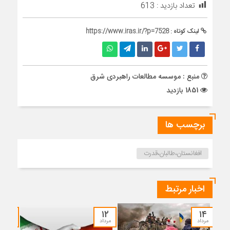
تعداد بازدید :
613
لینک کوتاه :
https://www.iras.ir/?p=7528
منبع : موسسه مطالعات راهبردی شرق
1851 بازدید
برچسب ها
افغانستان،طالبان،قدرت
اخبار مرتبط
۱۲
۱۲
۱۴
مرداد
مرداد
مرداد