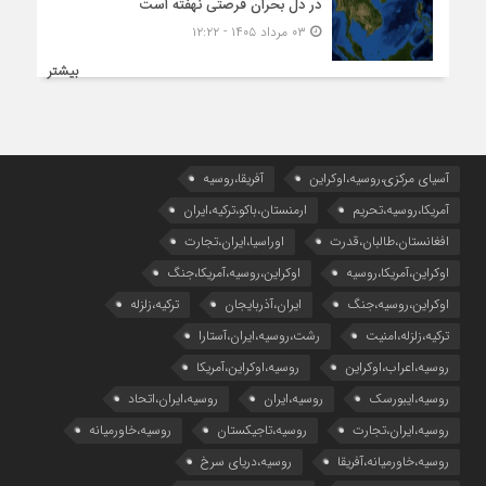
در دل بحران فرصتی نهفته است
۰۳ مرداد ۱۴۰۵ - ۱۲:۲۲
بیشتر
آسیای مرکزی،روسیه،اوکراین
آفریقا،روسیه
آمریکا،روسیه،تحریم
ارمنستان،باکو،ترکیه،ایران
افغانستان،طالبان،قدرت
اوراسیا،ایران،تجارت
اوکراین،آمریکا،روسیه
اوکراین،روسیه،آمریکا،جنگ
اوکراین،روسیه،جنگ
ایران،آذربایجان
ترکیه،زلزله
ترکیه،زلزله،امنیت
رشت،روسیه،ایران،آستارا
روسیه،اعراب،اوکراین
روسیه،اوکراین،آمریکا
روسیه،ایبورسک
روسیه،ایران
روسیه،ایران،اتحاد
روسیه،ایران،تجارت
روسیه،تاجیکستان
روسیه،خاورمیانه
روسیه،خاورمیانه،آفریقا
روسیه،دریای سرخ