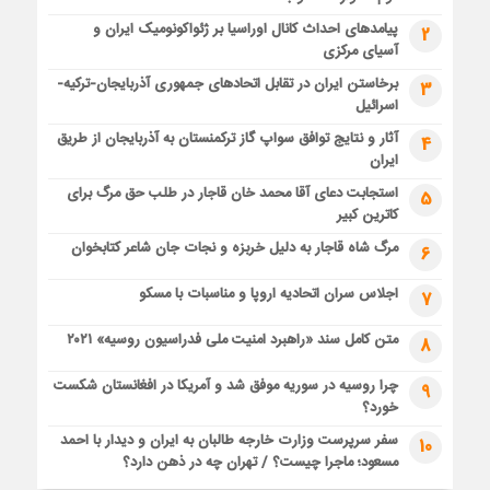
پیامدهای احداث کانال اوراسیا بر ژئواکونومیک ایران و
2
آسیای مرکزی
برخاستن ایران در تقابل اتحادهای جمهوری آذربایجان-ترکیه-
3
اسرائیل
آثار و نتایج توافق سواپ گاز ترکمنستان به آذربایجان از طریق
4
ایران
استجابت دعای آقا محمد خان قاجار در طلب حق مرگ برای
5
کاترین کبیر
مرگ شاه قاجار به دلیل خربزه و نجات جان شاعر کتابخوان
6
اجلاس سران اتحادیه اروپا و مناسبات با مسکو
7
متن کامل سند «راهبرد امنیت ملی فدراسیون روسیه» ۲۰۲۱
8
چرا روسیه در سوریه موفق شد و آمریکا در افغانستان شکست
9
خورد؟
سفر سرپرست وزارت خارجه طالبان به ایران و دیدار با احمد
10
مسعود؛ ماجرا چیست؟ / تهران چه در ذهن دارد؟