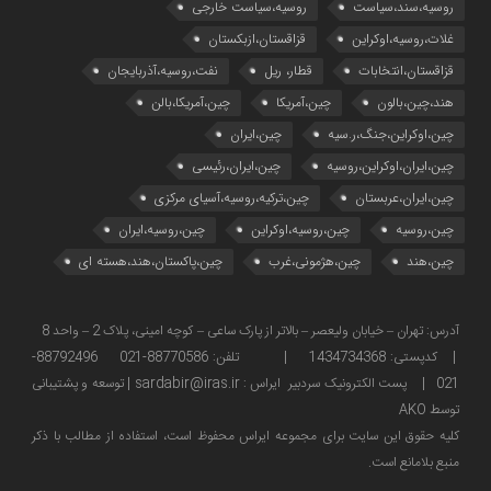
روسیه،سند،سیاست
روسیه،سیاست خارجی
غلات،روسیه،اوکراین
قزاقستان،ازبکستان
قزاقستان،انتخابات
قطار، ریل
نفت،روسیه،آذربایجان
هند،چین،بالون
چین،آمریکا
چین،آمریکا،بالن
چین،اوکراین،جنگ،ر.سیه
چین،ایران
چین،ایران،اوکراین،روسیه
چین،ایران،رئیسی
چین،ایران،عربستان
چین،ترکیه،روسیه،آسیای مرکزی
چین،روسیه
چین،روسیه،اوکراین
چین،روسیه،ایران
چین،هند
چین،هژمونی،غرب
چین،پاکستان،هند،هسته ای
آدرس: تهران – خیابان ولیعصر – بالاتر از پارک ساعی – کوچه امینی، پلاک 2 – واحد 8
| کدپستی: 1434734368 | تلفن: 88770586-021 88792496-
021 | پست الکترونیک سردبیر ایراس : sardabir@iras.ir |
توسعه و پشتیبانی
توسط AKO
كليه حقوق این سایت برای مجموعه ایراس محفوظ است، استفاده از مطالب با ذكر
منبع بلامانع است.