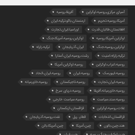
آسیای مرکزی،روسیه،اوکراین
آفریقا،روسیه
آمریکا،روسیه،تحریم
ارمنستان،باکو،ترکیه،ایران
افغانستان،طالبان،قدرت
اوراسیا،ایران،تجارت
اوکراین،آمریکا،روسیه
اوکراین،روسیه،آمریکا،جنگ
اوکراین،روسیه،جنگ
ایران،آذربایجان
ترکیه،زلزله
ترکیه،زلزله،امنیت
رشت،روسیه،ایران،آستارا
روسیه،اعراب،اوکراین
روسیه،اوکراین،آمریکا
روسیه،ایبورسک
روسیه،ایران
روسیه،ایران،اتحاد
روسیه،ایران،تجارت
روسیه،تاجیکستان
روسیه،خاورمیانه
روسیه،خاورمیانه،آفریقا
روسیه،دریای سرخ
روسیه،سند،سیاست
روسیه،سیاست خارجی
غلات،روسیه،اوکراین
قزاقستان،ازبکستان
قزاقستان،انتخابات
قطار، ریل
نفت،روسیه،آذربایجان
هند،چین،بالون
چین،آمریکا
چین،آمریکا،بالن
چین،اوکراین،جنگ،ر.سیه
چین،ایران