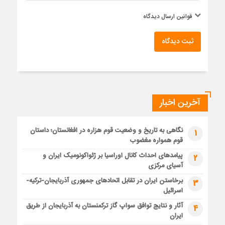
قوانین ارسال دیدگاه
ثبت دیدگاه
آخرین اخبار
نگاهی به تاریخ و وضعیت قوم هزاره در افغانستان؛ داستان
1
قوم همواره مغضوب
پیامدهای احداث کانال اوراسیا بر ژئواکونومیک ایران و
2
آسیای مرکزی
برخاستن ایران در تقابل اتحادهای جمهوری آذربایجان-ترکیه-
3
اسرائیل
آثار و نتایج توافق سواپ گاز ترکمنستان به آذربایجان از طریق
4
ایران