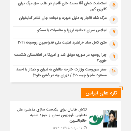
استجابت دعای آقا محمد خان قاجار در طلب حق مرگ برای
5
کاترین کبیر
مرگ شاه قاجار به دلیل خربزه و نجات جان شاعر کتابخوان
6
اجلاس سران اتحادیه اروپا و مناسبات با مسکو
7
متن کامل سند «راهبرد امنیت ملی فدراسیون روسیه» ۲۰۲۱
8
چرا روسیه در سوریه موفق شد و آمریکا در افغانستان شکست
9
خورد؟
سفر سرپرست وزارت خارجه طالبان به ایران و دیدار با احمد
10
مسعود؛ ماجرا چیست؟ / تهران چه در ذهن دارد؟
تازه های ایراس
تلاش طالبان برای یکدست سازی مذهبی؛ علل
تعطیلی تلویزیون تمدن و حوزه علمیه
خاتم‌النبیین
۱۷ مرداد ۱۴۰۵ - ۱۱:۰۳