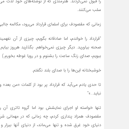
را قبول نمی‌­کردند. هنرمندی که از نوشته‌­های خود لذت می­‌
سلب می­‌کنند.
زمانی که مقصودف برای امضای قرارداد می­‌رود، مکالمه جالبی
″قرارداد را خواندم، اما صادقانه بگویم، چیزی از آن نفهم
صحنه بیاورید. دیگر چیزی نمی­‌خواهم. بگذارید هرروز بیایم
ببویم، صدای زنگ ساعت را بشنوم و در رویا غوطه بخورم.)
خوشبختانه این­‌ها را با صدای بلند نگفتم.
تا حدی یادم می‌­آید که قرارداد پر بود از کلمات «من بعد
نباید…»″
تنها خواسته او اجرای نمایشش بود اما گروه تاتری آن را
مقصودف همزاد پنداری کردم، چه زمانی که در مهمانی شرکت 
دنیای خود غرق شده و تنها می­‌ماند، از دنیای آنها بیزار