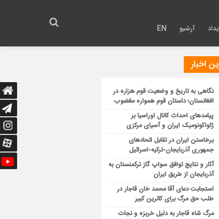
داد
آرشیو
EN
ن اخبار
نگاهی به تاریخ و وضعیت قوم هزاره در
افغانستان؛ داستان قوم همواره مغضوب
پیامدهای احداث کانال اوراسیا بر
ژئواکونومیک ایران و آسیای مرکزی
برخاستن ایران در تقابل اتحادهای
جمهوری آذربایجان-ترکیه-اسرائیل
آثار و نتایج توافق سواپ گاز ترکمنستان به
آذربایجان از طریق ایران
استجابت دعای آقا محمد خان قاجار در
طلب حق مرگ برای کاترین کبیر
مرگ شاه قاجار به دلیل خربزه و نجات