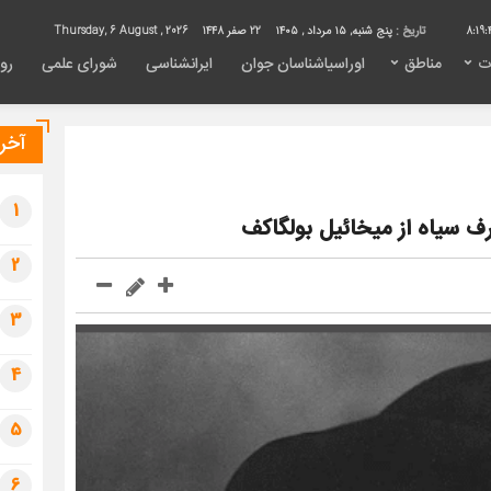
8:19:
تاریخ :
پنج شنبه, ۱۵ مرداد , ۱۴۰۵
22 صفر 1448
Thursday, 6 August , 2026
ت
مناطق
اوراسیاشناسان جوان
ایرانشناسی
شورای علمی
روی
آخری
1
ف سیاه از میخائیل بولگاکف
2
3
4
5
6