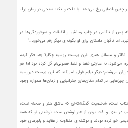
در چنین فصایی رخ می‌­دهد. با دقت و نکته­ سنجی در رمان برف
پس از ناکامی در چاپ رمانش و اتفاقات و سرخوردگی­‌ها در
 اما ناگهان داستان برای او بگونه­‌ای دیگر رقم می­‌خورد…″
 تئاتر و مسائل هنری قرن بیست روسیه چکار؟ بعد فکر کردم
 می­‌شود، به عبارتی فقط و فقط فضولی‌­ام گل کرده بود اما هر
دوران می­‌شدم؛ دیگر برایم فرقی نمی‌کند که قرن بیست درروسیه
 چیزهایی در تمام مکان­‌های جغرافیایی و زمان­‌ها همواره وجود
لد کتاب است، شخصیت گمگشته­‌ای که عاشق هنر و صحنه است،
تحمیلی نمی­‎داند و تنها بفکر کسب درآمدی و لذت بردن از هنر نوشتن است. نوشتنی نو که همه
 قدیمی خو کرده بودند و نوشته­‌ای متفاوت از عقاید و باورهای خود