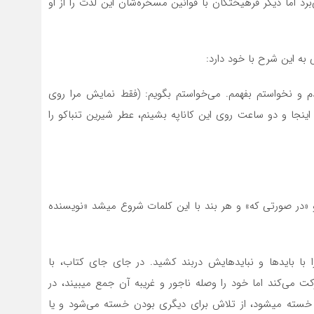
برد اما دیگر فرهیختگان با قوانین مسخره‌­شان این لذت را از او
 به این شرح با خود دارد:
یدم و نخواستم بفهمم. می­‌خواستم بگویم: (فقط نمایش مرا روی
 اینجا و دو ساعت روی این کاناپه بشینم، عطر شیرین تنباکو را
» و «در صورتی که» و هر بند با این کلمات شروع میشد «نویسنده
 با باید­ها و نباید­هایش دربند کشید. در جای جای کتاب، با
می­‌کند اما خود را وصله ناجور و غریبه آن جمع می­بیند، در
 و خسته می­شود، از تلاش برای دیگری بودن خسته می­‌شود و یا