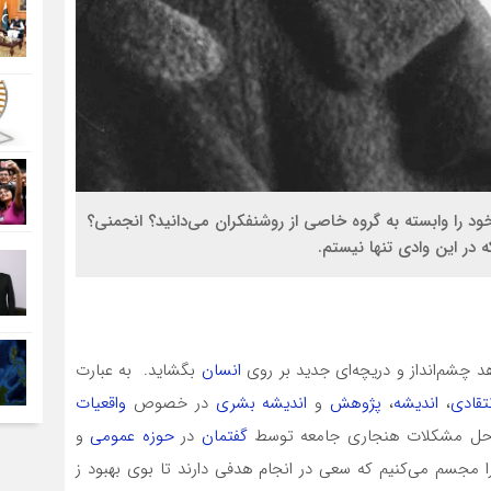
 خود را وابسته به گروه خاصی از روشنفکران می­‌دانید؟ انجمنی؟
در این وادی تنها نیستم.
هد چشم‌انداز و دریچه‌ای جدید بر روی
انسان
بگشاید. به عبارت
تقادی
،
اندیشه
،
پژوهش
و
اندیشه بشری
در خصوص
واقعیات
 و حل مشکلات هنجاری جامعه توسط
گفتمان
در
حوزه عمومی
و
 مجسم می­‌کنیم که سعی در انجام هدفی دارند تا بوی بهبود ز