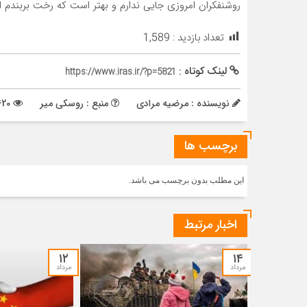
روشنفکران امروزی جایی ندارم و بهتر است که رخت بربندم ا
تعداد بازدید :
1,589
لینک کوتاه :
https://www.iras.ir/?p=5821
نویسنده : مرضیه مرادی
منبع : روسکی میر
2620 بازدید
برچسب ها
این مطلب بدون برچسب می باشد.
اخبار مرتبط
۱۲
۱۴
مرداد
مرداد