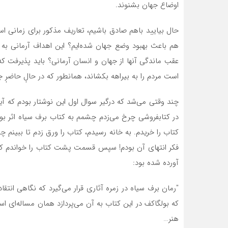
اوضاع جهان بشنوند.
حال بیایید باهم صادق باشیم، تعاریف مذکور برای زمانی است
هم باعث بهبود وضع جهان شده‌­ایم؟ این اهداف آرمانی به 
عقب ماندگی آنها از جهان و انسان آرمانی؟ باید پذیرفت ک
است مردم را به بیراهه بکشاند، همانطور که در حالٖ حاضرٖ
چند وقتی می­‌شد که درگیر سوال اول این نوشتار بودم که آیا
در کتاب­فروشی چرخ می­‌زدم چشمم به کتاب برف سیاه اثر بولگا
کتاب را خریدم. به خانه رسیدم، کتاب را ورق زدم تا ببینم چند
فکر انتهای آن بودم! سپس قسمت پشت کتاب را خواندم ک
آورده شده بود:
″رمان برف سیاه در زمره آثاری قرار می‌­گیرد که نگاهی ا
که بولگاکف در این کتاب به آن می‌­پردازد همان مساله‌­ای 
هنر…