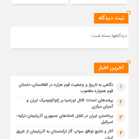
ثبت دیدگاه
دیدگاهها بسته است.
آخرین اخبار
نگاهی به تاریخ و وضعیت قوم هزاره در افغانستان؛ داستان
1
قوم همواره مغضوب
پیامدهای احداث کانال اوراسیا بر ژئواکونومیک ایران و
2
آسیای مرکزی
برخاستن ایران در تقابل اتحادهای جمهوری آذربایجان-ترکیه-
3
اسرائیل
آثار و نتایج توافق سواپ گاز ترکمنستان به آذربایجان از طریق
4
ایران