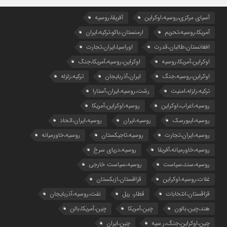
آسیای مرکزی،روسیه،اوکراین
آفریقا،روسیه
آمریکا،روسیه،تحریم
ارمنستان،باکو،ترکیه،ایران
افغانستان،طالبان،قدرت
اوراسیا،ایران،تجارت
اوکراین،آمریکا،روسیه
اوکراین،روسیه،آمریکا،جنگ
اوکراین،روسیه،جنگ
ایران،آذربایجان
ترکیه،زلزله
ترکیه،زلزله،امنیت
رشت،روسیه،ایران،آستارا
روسیه،اعراب،اوکراین
روسیه،اوکراین،آمریکا
روسیه،ایبورسک
روسیه،ایران
روسیه،ایران،اتحاد
روسیه،ایران،تجارت
روسیه،تاجیکستان
روسیه،خاورمیانه
روسیه،خاورمیانه،آفریقا
روسیه،دریای سرخ
روسیه،سند،سیاست
روسیه،سیاست خارجی
غلات،روسیه،اوکراین
قزاقستان،ازبکستان
قزاقستان،انتخابات
قطار، ریل
نفت،روسیه،آذربایجان
هند،چین،بالون
چین،آمریکا
چین،آمریکا،بالن
چین،اوکراین،جنگ،ر.سیه
چین،ایران