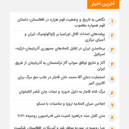
آخرین اخبار
نگاهی به تاریخ و وضعیت قوم هزاره در افغانستان؛ داستان
1
قوم همواره مغضوب
پیامدهای احداث کانال اوراسیا بر ژئواکونومیک ایران و
2
آسیای مرکزی
برخاستن ایران در تقابل اتحادهای جمهوری آذربایجان-ترکیه-
3
اسرائیل
آثار و نتایج توافق سواپ گاز ترکمنستان به آذربایجان از طریق
4
ایران
استجابت دعای آقا محمد خان قاجار در طلب حق مرگ برای
5
کاترین کبیر
مرگ شاه قاجار به دلیل خربزه و نجات جان شاعر کتابخوان
6
اجلاس سران اتحادیه اروپا و مناسبات با مسکو
7
متن کامل سند «راهبرد امنیت ملی فدراسیون روسیه» ۲۰۲۱
8
چرا روسیه در سوریه موفق شد و آمریکا در افغانستان شکست