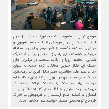
موضع تهران در ماموریت اتحادیه اروپا به چند دلیل مهم
است: نخست، پس از فروپاشی اتحاد جماهیر شوروی و
در طول سه دهه گذشته، به طور مرسوم، ایران با مداخله
نیروهای فرامنطقه ای به ویژه سازمان پیمان آتلانتیک
شمالی، اتحادیه اروپا و ایالات متحده در درگیری های
منطقه ای قفقاز جنوبی مخالفت کرده است. به عنوان
مثال، سید علی سقائیان، سفیر سابق ایران در ارمنستان،
در یک کنفرانس خبری در ایروان در 23 ژوئن 2010، اشاره
کرد که ایران به شدت با مشارکت ایالات متحده در
نیروهای چند ملیتی حافظ صلح که احتمالاً پس از
امضای توافقنامه صلح ارمنستان و آذربایجان در اطراف
قره باغ کوهستانی مستقر خواهند شد، مخالف است.