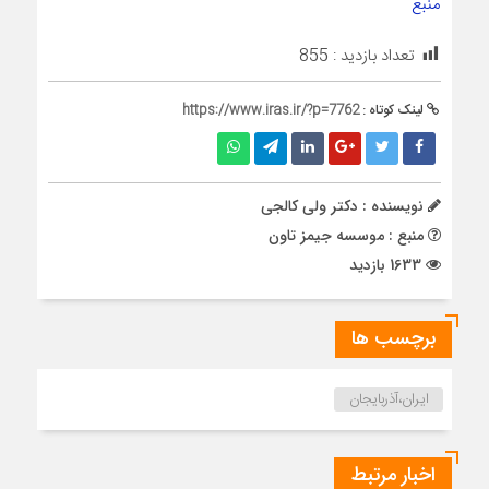
منبع
تعداد بازدید :
855
لینک کوتاه :
https://www.iras.ir/?p=7762
نویسنده : دکتر ولی کالجی
منبع : موسسه جیمز تاون
1633 بازدید
برچسب ها
ایران،آذربایجان
اخبار مرتبط