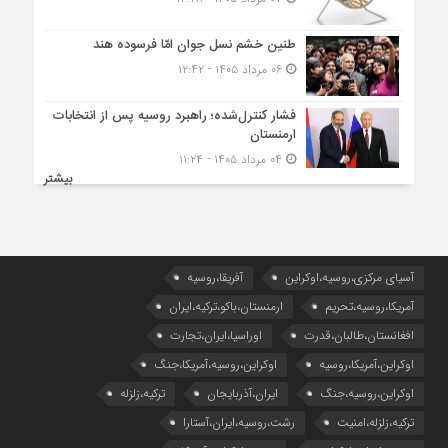
طنین خشم نسل جوان امّا فرسوده هند
۰۶ مرداد ۱۴۰۵ - ۱۲:۴۲
فشار کنترل‌شده؛ راهبرد روسیه پس از انتخابات
ارمنستان
۰۴ مرداد ۱۴۰۵ - ۱۱:۲۴
بیشتر
آسیای مرکزی،روسیه،اوکراین
آفریقا،روسیه
آمریکا،روسیه،تحریم
ارمنستان،باکو،ترکیه،ایران
افغانستان،طالبان،قدرت
اوراسیا،ایران،تجارت
اوکراین،آمریکا،روسیه
اوکراین،روسیه،آمریکا،جنگ
اوکراین،روسیه،جنگ
ایران،آذربایجان
ترکیه،زلزله
ترکیه،زلزله،امنیت
رشت،روسیه،ایران،آستارا