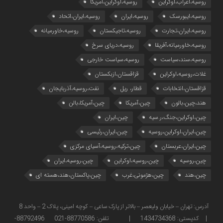
روسیه،اعراب،اوکراین
روسیه،اوکراین،آمریکا
روسیه،ایبورسک
روسیه،ایران
روسیه،ایران،اتحاد
روسیه،ایران،تجارت
روسیه،تاجیکستان
روسیه،خاورمیانه
روسیه،خاورمیانه،آفریقا
روسیه،دریای سرخ
روسیه،سند،سیاست
روسیه،سیاست خارجی
غلات،روسیه،اوکراین
قزاقستان،ازبکستان
قزاقستان،انتخابات
قطار، ریل
نفت،روسیه،آذربایجان
هند،چین،بالون
چین،آمریکا
چین،آمریکا،بالن
چین،اوکراین،جنگ،ر.سیه
چین،ایران
چین،ایران،اوکراین،روسیه
چین،ایران،رئیسی
چین،ایران،عربستان
چین،ترکیه،روسیه،آسیای مرکزی
چین،روسیه
چین،روسیه،اوکراین
چین،روسیه،ایران
چین،هند
چین،هژمونی،غرب
چین،پاکستان،هند،هسته ای
آدرس: تهران – خیابان ولیعصر – بالاتر از پارک ساعی – کوچه امینی، پلاک 2 – واحد 8
| کدپستی: 1434734368 | تلفن: 88770586-021 88792496-