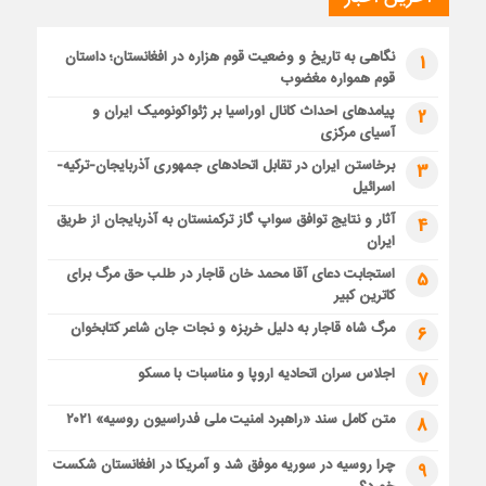
نگاهی به تاریخ و وضعیت قوم هزاره در افغانستان؛ داستان
1
قوم همواره مغضوب
پیامدهای احداث کانال اوراسیا بر ژئواکونومیک ایران و
2
آسیای مرکزی
برخاستن ایران در تقابل اتحادهای جمهوری آذربایجان-ترکیه-
3
اسرائیل
آثار و نتایج توافق سواپ گاز ترکمنستان به آذربایجان از طریق
4
ایران
استجابت دعای آقا محمد خان قاجار در طلب حق مرگ برای
5
کاترین کبیر
مرگ شاه قاجار به دلیل خربزه و نجات جان شاعر کتابخوان
6
اجلاس سران اتحادیه اروپا و مناسبات با مسکو
7
متن کامل سند «راهبرد امنیت ملی فدراسیون روسیه» ۲۰۲۱
8
چرا روسیه در سوریه موفق شد و آمریکا در افغانستان شکست
9