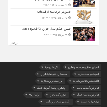
۱۰ مرداد ۱۴۰۵ - ۱۱:۵۴
ضرورتی برخاسته از انتخاب
۰۷ مرداد ۱۴۰۵ - ۱۴:۲۸
طنین خشم نسل جوان امّا فرسوده هند
۰۶ مرداد ۱۴۰۵ - ۱۲:۴۲
بیشتر
آسیای مرکزی،روسیه،اوکراین
آفریقا،روسیه
آمریکا،روسیه،تحریم
ارمنستان،باکو،ترکیه،ایران
افغانستان،طالبان،قدرت
اوراسیا،ایران،تجارت
اوکراین،آمریکا،روسیه
اوکراین،روسیه،آمریکا،جنگ
اوکراین،روسیه،جنگ
ایران،آذربایجان
ترکیه،زلزله
ترکیه،زلزله،امنیت
رشت،روسیه،ایران،آستارا