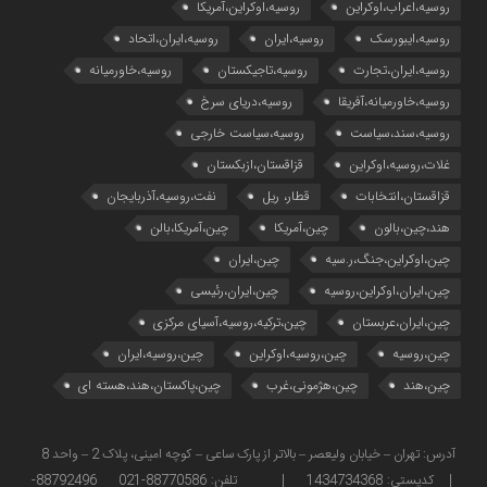
روسیه،اعراب،اوکراین
روسیه،اوکراین،آمریکا
روسیه،ایبورسک
روسیه،ایران
روسیه،ایران،اتحاد
روسیه،ایران،تجارت
روسیه،تاجیکستان
روسیه،خاورمیانه
روسیه،خاورمیانه،آفریقا
روسیه،دریای سرخ
روسیه،سند،سیاست
روسیه،سیاست خارجی
غلات،روسیه،اوکراین
قزاقستان،ازبکستان
قزاقستان،انتخابات
قطار، ریل
نفت،روسیه،آذربایجان
هند،چین،بالون
چین،آمریکا
چین،آمریکا،بالن
چین،اوکراین،جنگ،ر.سیه
چین،ایران
چین،ایران،اوکراین،روسیه
چین،ایران،رئیسی
چین،ایران،عربستان
چین،ترکیه،روسیه،آسیای مرکزی
چین،روسیه
چین،روسیه،اوکراین
چین،روسیه،ایران
چین،هند
چین،هژمونی،غرب
چین،پاکستان،هند،هسته ای
آدرس: تهران – خیابان ولیعصر – بالاتر از پارک ساعی – کوچه امینی، پلاک 2 – واحد 8
| کدپستی: 1434734368 | تلفن: 88770586-021 88792496-