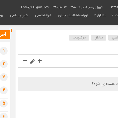
3:39:
تاریخ :
جمعه, ۱۶ مرداد , ۱۴۰۵
23 صفر 1448
Friday, 7 August , 2026
ت
مناطق
اوراسیاشناسان جوان
ایرانشناسی
شورای علمی
روی
آخری
اسی
مناطق
موضوعات
1
2
3
 هسته‌ای شود؟
4
5
6