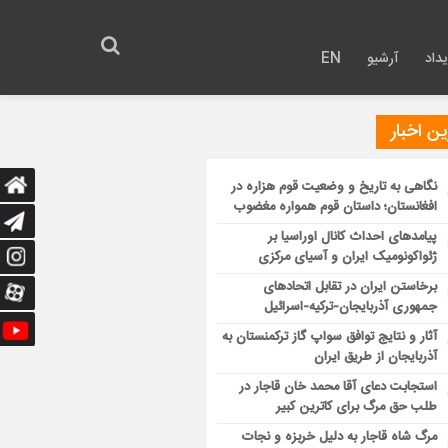
داد
آرشیو
EN
ن اخبار
نگاهی به تاریخ و وضعیت قوم هزاره در
افغانستان؛ داستان قوم همواره مغضوب
پیامدهای احداث کانال اوراسیا بر
ژئواکونومیک ایران و آسیای مرکزی
برخاستن ایران در تقابل اتحادهای
جمهوری آذربایجان-ترکیه-اسرائیل
آثار و نتایج توافق سواپ گاز ترکمنستان به
آذربایجان از طریق ایران
استجابت دعای آقا محمد خان قاجار در
طلب حق مرگ برای کاترین کبیر
مرگ شاه قاجار به دلیل خربزه و نجات