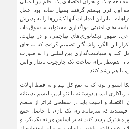
 آمریکایی در دهه ۱۹۴۰ پس از سه دهه جنگ و بحران اقتصادی یک نظم بین‌المللی
نیمه اول قرن بیستم گرفتند بسیار ساده بود: عمل
هانه. بنابراین اقدامات آنها کشورها را به پذیرش
یاست‌های امنیتی «واگذاری مسئولیت» سوق داد،
اعی، ظهور دیکتاتوری‌های تهاجمی، و در نهایت،
تکرار این الگو، واشنگتن تصمیم گرفت که به جای
ل کند و سیاست‌گذاری بین‌المللی را به صورت
حدان هم‌نظر برای ساخت یک چارچوب پایدار و امن
.
، با هم رشد کنند
ا استوار بود، که به نفع کل تیم و نه فقط ایالات
یاکاری انسان‌دوستانه یا نئو-امپریالیسم بدبینانه
رن، اقتصاد و امنیت باید در سطحی فراتر از سطح
فهمیدند که سرمایه‌داری یک بازی با حاصل جمع
ور مشترک رشد کنند نه بر اساس هزینه یکدیگر، و
ای غیررقابتی باشد. بنابراین، به جای استفاده از