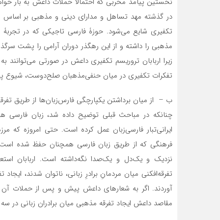
نخستین پیامد مخربی که احتمالاً‌ حملات داعش به بار خواه
در گذشته مهد تساهل و مدارای دینی و مذهبی بر اساس ا
تکفیری شایع می‌شود. حوزۀ فارسی تاجیکی که در تجربۀ 
مذهبی را داشته و از این رهگذر دوران آرامی را پشت سرگذا
زیرا اربابان تروریسم تکفیری داعش در صورتی می‌توانند 
تفکرات تکفیری در میان حنفی‌مذهبان صلح‌دوست، شیوع پید
ب – از میان برداشتن یکپارچگی فارس‌زبان‌ها از طریق تفر
چنانکه در مباحث قبلی توضیح داده شد، زبان فارسی همو
ایرانی‌تبار فارسی‌زبان عمل کرده است. حتی امروزه که مرز
فرهنگی که از طریق زبان فارسی همچنان حفظ شده است، ب
نزدیک و یک‌دل و یک‌صدا نگه‌داشته است. اربابان استعما
تفرقه‌افکنی میان مردمانِ برادرِ زبانی، ناتوان شدند، ایجاد
آوردند. اگر به شعارهای داعش پیش و پس از حملات آن به 
مقاصد داعش ایجاد تفرقه مذهبی میان برادران زبانی در سه 