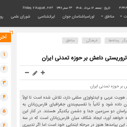
3:34:
تاریخ :
جمعه, ۱۶ مرداد , ۱۴۰۵
23 صفر 1448
Friday, 7 August , 2026
ت
مناطق
اوراسیاشناسان جوان
ایرانشناسی
شورای علمی
روی
آخری
ر رسانه‌ها
فرهنگی
مناطق
1
تروریستی داعش بر حوزه تمدنی ایران
2
3
4
ویت عربی و ایدئولوژی سلفی دارد، تلاش شده است تا اولاً
اده شود و ثانیاً‌ با تقسیم‌بندی جغرافیای فارس‌زبانان به
5
خراسان دو سرزمین جدا و دشمن یکدیگر هستند. در کنار این
د خواهد آورد، ایجاد شکاف میان فارس‌زبانان است که در سه
این پیامد‌ها هنوز در مرحله ابتدایی خود است اما اگر تدبیری
6