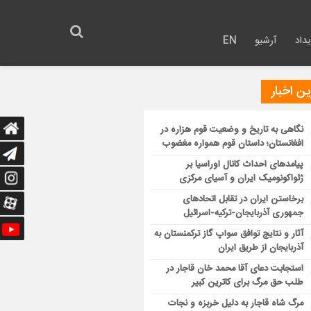
داد
آرشیو
EN
ن اخبار
نگاهی به تاریخ و وضعیت قوم هزاره در
افغانستان؛ داستان قوم همواره مغضوب
پیامدهای احداث کانال اوراسیا بر
ژئواکونومیک ایران و آسیای مرکزی
برخاستن ایران در تقابل اتحادهای
جمهوری آذربایجان-ترکیه-اسرائیل
آثار و نتایج توافق سواپ گاز ترکمنستان به
آذربایجان از طریق ایران
استجابت دعای آقا محمد خان قاجار در
طلب حق مرگ برای کاترین کبیر
مرگ شاه قاجار به دلیل خربزه و نجات