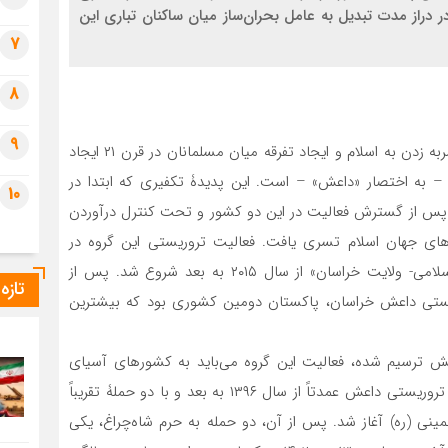
ر دراز مدت تبدیل به عامل‌ بحران‌ساز میان ساکنان تباری این
7
8
9
از بزرگ‌ترین پدیده‌های منحط و اسلام‌هراسانه‌ای که برای ضربه زدن به اسلام و ایجاد تفرقه میان مسلمانان در قرن ۲۱ ایجاد
 به اختصار «داعش» – است. این پدیدۀ تکفیری که ابتدا در
10
، پس از گسترش فعالیت در این دو کشور و تحت کنترل درآوردن
ای جهان اسلام تسری یافت. فعالیت تروریستی این گروه در
افغانستان و کشورهای پیرامون آن تحت عنوان «دولت اسلامی- ولایت خراسان» از سال ۲۰۱۵ به بعد شروع شد. پس از
تازه
وریستی داعش خراسان، پاکستان دومین کشوری بود که بیشترین
ش ترسیم شده، فعالیت این گروه می‌باید به کشورهای آسیای
مرکزی و ایران نیز سرایت داده می‌شد. در ایران فعالیت‌های تروریستی داعش عمدتاً‌ از سال ۱۳۹۶ به بعد و با دو حملۀ تقریباً
نی (ره) آغاز شد. پس از آن، دو حمله به حرم شاه‌چراغ، یکی