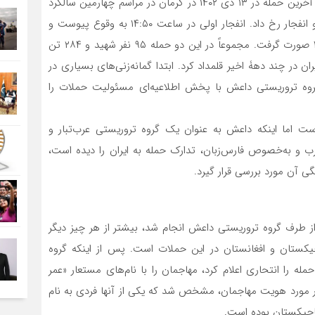
حملۀ ۵ آبان ۱۴۰۱ و دیگری حملۀ ۲۲ مرداد ۱۴۰۲ انجام شد و آخرین حمله در ۱۳ دی ۱۴۰۲ در کرمان در مراسم چهارمین سالگرد
شهادت سردار قاسم سلیمانی صورت گرفت. در این حمله، دو انفجار رخ داد. انفجار اولی در ساعت ۱۴:۵۰ به‌ وقوع پیوست و
انفجار دومی با فاصلۀ زمانی حدود ۲۰ دقیقه در ساعت ۱۵:۱۷ صورت گرفت. مجموعاً در این دو حمله ۹۵ نفر شهید و ۲۸۴ تن
ن در چند دهۀ اخیر قلمداد کرد. ابتدا گمانه‌‌زنی‌های بسیاری در
ه تروریستی داعش با پخش اطلاعیه‌‌ای مسئولیت حملات را
است اما اینکه داعش به عنوان یک گروه تروریستی عرب‌تبار و
عرب و به‌‌خصوص فارس‌زبان، تدارک حمله به ایران را دیده است،
 آن مورد بررسی قرار گیرد.
از طرف گروه تروریستی داعش انجام شد، بیشتر از هر چیز دیگر
کستان و افغانستان در این حملات است. پس از اینکه گروه
 را انتحاری اعلام کرد، مهاجمان را با نام‌های مستعار «عمر
در مورد هویت مهاجمان، مشخص شد که یکی از آنها فردی به نام